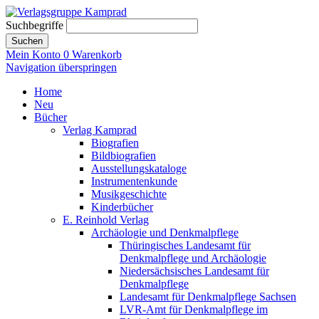
Suchbegriffe
Suchen
Mein Konto
0
Warenkorb
Navigation überspringen
Home
Neu
Bücher
Verlag Kamprad
Biografien
Bildbiografien
Ausstellungskataloge
Instrumentenkunde
Musikgeschichte
Kinderbücher
E. Reinhold Verlag
Archäologie und Denkmalpflege
Thüringisches Landesamt für
Denkmalpflege und Archäologie
Niedersächsisches Landesamt für
Denkmalpflege
Landesamt für Denkmalpflege Sachsen
LVR-Amt für Denkmalpflege im