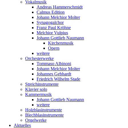
Vokalmusik
Andreas Hammerschmidt
Calmus Edition
Johann Melchior Molter
Synagogalchor
Franz Paul Kröhne
Melchior Vulpius
Johann Gottlieb Naumann
Kirchenmusik
Opern
weitere
Orchesterwerke
Tommaso Albinoni
Johann Melchior Molter
Johannes Gebhardt
Friedrich Wilhelm Stade
Streichinstrumente
Klavier solo
Kammermusik
Johann Gottlieb Naumann
weitere
Holzblasinstrumente
Blechblasinstrumente
Orgelwerke
Aktuelles