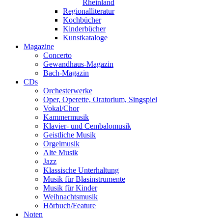
Rheinland
Regionalliteratur
Kochbücher
Kinderbücher
Kunstkataloge
Magazine
Concerto
Gewandhaus-Magazin
Bach-Magazin
CDs
Orchesterwerke
Oper, Operette, Oratorium, Singspiel
Vokal/Chor
Kammermusik
Klavier- und Cembalomusik
Geistliche Musik
Orgelmusik
Alte Musik
Jazz
Klassische Unterhaltung
Musik für Blasinstrumente
Musik für Kinder
Weihnachtsmusik
Hörbuch/Feature
Noten