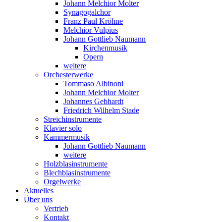
Johann Melchior Molter
Synagogalchor
Franz Paul Kröhne
Melchior Vulpius
Johann Gottlieb Naumann
Kirchenmusik
Opern
weitere
Orchesterwerke
Tommaso Albinoni
Johann Melchior Molter
Johannes Gebhardt
Friedrich Wilhelm Stade
Streichinstrumente
Klavier solo
Kammermusik
Johann Gottlieb Naumann
weitere
Holzblasinstrumente
Blechblasinstrumente
Orgelwerke
Aktuelles
Über uns
Vertrieb
Kontakt