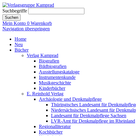
Suchbegriffe
Suchen
Mein Konto
0
Warenkorb
Navigation überspringen
Home
Neu
Bücher
Verlag Kamprad
Biografien
Bildbiografien
Ausstellungskataloge
Instrumentenkunde
Musikgeschichte
Kinderbücher
E. Reinhold Verlag
Archäologie und Denkmalpflege
Thüringisches Landesamt für Denkmalpfleg
Niedersächsisches Landesamt für Denkmalp
Landesamt für Denkmalpflege Sachsen
LVR-Amt für Denkmalpflege im Rheinland
Regionalliteratur
Kochbücher