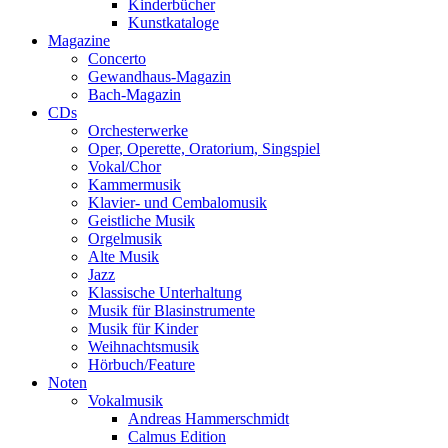
Kinderbücher
Kunstkataloge
Magazine
Concerto
Gewandhaus-Magazin
Bach-Magazin
CDs
Orchesterwerke
Oper, Operette, Oratorium, Singspiel
Vokal/Chor
Kammermusik
Klavier- und Cembalomusik
Geistliche Musik
Orgelmusik
Alte Musik
Jazz
Klassische Unterhaltung
Musik für Blasinstrumente
Musik für Kinder
Weihnachtsmusik
Hörbuch/Feature
Noten
Vokalmusik
Andreas Hammerschmidt
Calmus Edition