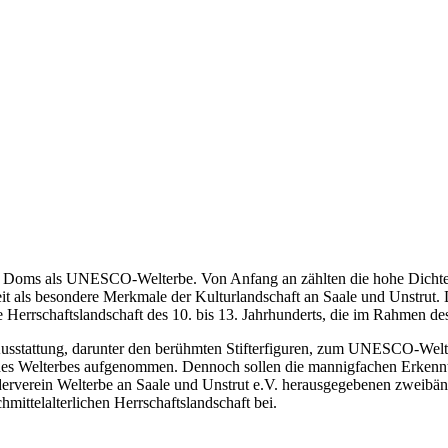
 Doms als UNESCO-Welterbe. Von Anfang an zählten die hohe Dichte 
Zeit als besondere Merkmale der Kulturlandschaft an Saale und Unstr
he Herrschaftslandschaft des 10. bis 13. Jahrhunderts, die im Rahmen 
sstattung, darunter den berühmten Stifterfiguren, zum UNESCO-Weltku
des Welterbes aufgenommen. Dennoch sollen die mannigfachen Erkenntni
erverein Welterbe an Saale und Unstrut e.V. herausgegebenen zweibändi
mittelalterlichen Herrschaftslandschaft bei.