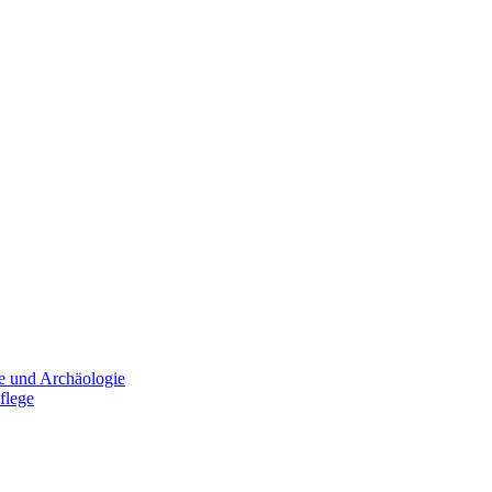
e und Archäologie
flege