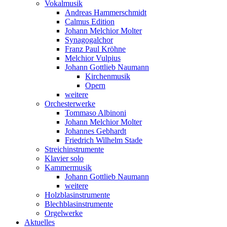
Vokalmusik
Andreas Hammerschmidt
Calmus Edition
Johann Melchior Molter
Synagogalchor
Franz Paul Kröhne
Melchior Vulpius
Johann Gottlieb Naumann
Kirchenmusik
Opern
weitere
Orchesterwerke
Tommaso Albinoni
Johann Melchior Molter
Johannes Gebhardt
Friedrich Wilhelm Stade
Streichinstrumente
Klavier solo
Kammermusik
Johann Gottlieb Naumann
weitere
Holzblasinstrumente
Blechblasinstrumente
Orgelwerke
Aktuelles