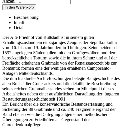
Anzahl:
Beschreibung
Inhalt
Details
Der Alte Friedhof von Buttstädt ist in seinem guten
Erhaltungszustand ein einzigartiges Zeugnis der Sepulkralkultur
vom 16. bis zum 19. Jahrhundert in Thüringen. Seine beiden seit
1592 angelegten Säulenhallen mit den Gruftgewölben und dem
barockzeitlichen Torturm sowie die in ihrem Schutz und auf der
Freifläche erhaltenen Grabmale von der Renaissancezeit bis zur
Romantik formen eine der wenigen erhaltenen Camposanto-
Anlagen Mitteldeutschlands.
Die durch aktuelle Archivforschungen belegte Baugeschichte des
alten Buttstädter Gottesackers und die detaillierte Beschreibung
seines reichen Grabmalbestandes stehen im Mittelpunkt dieses
Arbeitsheftes neben einer ausführlichen Darstellung der jüngeren
Restaurierungsgeschichte seit 1991.
Ein Bericht über die konservatorische Bestandserfassung und
Sicherung der 88 Grabmale und ca. 240 Fragmente ergänzt den
Band ebenso wie die Darlegung allgemeiner methodischer
Überlegungen zu Friedhöfen als Gegenstand der
Gartendenkmalpflege.