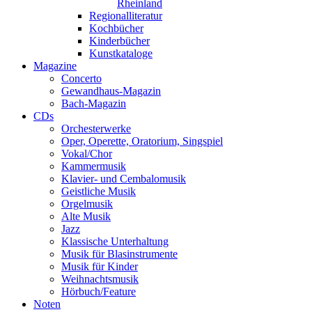
Rheinland
Regionalliteratur
Kochbücher
Kinderbücher
Kunstkataloge
Magazine
Concerto
Gewandhaus-Magazin
Bach-Magazin
CDs
Orchesterwerke
Oper, Operette, Oratorium, Singspiel
Vokal/Chor
Kammermusik
Klavier- und Cembalomusik
Geistliche Musik
Orgelmusik
Alte Musik
Jazz
Klassische Unterhaltung
Musik für Blasinstrumente
Musik für Kinder
Weihnachtsmusik
Hörbuch/Feature
Noten