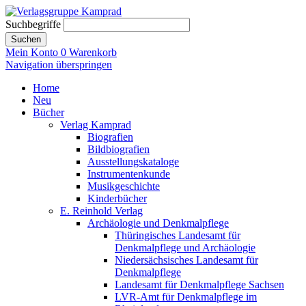
Suchbegriffe
Suchen
Mein Konto
0
Warenkorb
Navigation überspringen
Home
Neu
Bücher
Verlag Kamprad
Biografien
Bildbiografien
Ausstellungskataloge
Instrumentenkunde
Musikgeschichte
Kinderbücher
E. Reinhold Verlag
Archäologie und Denkmalpflege
Thüringisches Landesamt für
Denkmalpflege und Archäologie
Niedersächsisches Landesamt für
Denkmalpflege
Landesamt für Denkmalpflege Sachsen
LVR-Amt für Denkmalpflege im