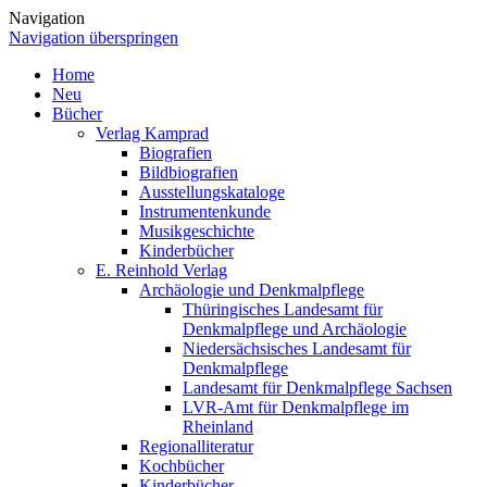
Navigation
Navigation überspringen
Home
Neu
Bücher
Verlag Kamprad
Biografien
Bildbiografien
Ausstellungskataloge
Instrumentenkunde
Musikgeschichte
Kinderbücher
E. Reinhold Verlag
Archäologie und Denkmalpflege
Thüringisches Landesamt für
Denkmalpflege und Archäologie
Niedersächsisches Landesamt für
Denkmalpflege
Landesamt für Denkmalpflege Sachsen
LVR-Amt für Denkmalpflege im
Rheinland
Regionalliteratur
Kochbücher
Kinderbücher