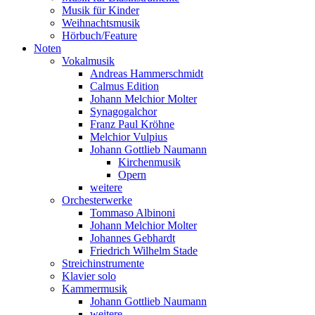
Musik für Kinder
Weihnachtsmusik
Hörbuch/Feature
Noten
Vokalmusik
Andreas Hammerschmidt
Calmus Edition
Johann Melchior Molter
Synagogalchor
Franz Paul Kröhne
Melchior Vulpius
Johann Gottlieb Naumann
Kirchenmusik
Opern
weitere
Orchesterwerke
Tommaso Albinoni
Johann Melchior Molter
Johannes Gebhardt
Friedrich Wilhelm Stade
Streichinstrumente
Klavier solo
Kammermusik
Johann Gottlieb Naumann
weitere