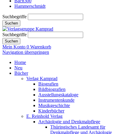
Bach300
Hammerschmidt
Suchbegriffe
Suchen
Suchbegriffe
Suchen
Mein Konto
0
Warenkorb
Navigation überspringen
Home
Neu
Bücher
Verlag Kamprad
Biografien
Bildbiografien
Ausstellungskataloge
Instrumentenkunde
Musikgeschichte
Kinderbücher
E. Reinhold Verlag
Archäologie und Denkmalpflege
Thüringisches Landesamt für
Denkmalpflege und Archäologie