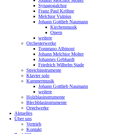
Johann Melchior Molter
Synagogalchor
Franz Paul Kröhne
Melchior Vulpius
Johann Gottlieb Naumann
Kirchenmusik
Opern
weitere
Orchesterwerke
Tommaso Albinoni
Johann Melchior Molter
Johannes Gebhardt
Friedrich Wilhelm Stade
Streichinstrumente
Klavier solo
Kammermusik
Johann Gottlieb Naumann
weitere
Holzblasinstrumente
Blechblasinstrumente
Orgelwerke
Aktuelles
Über uns
Vertrieb
Kontakt