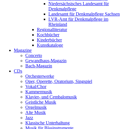
Niedersächsisches Landesamt für
Denkmalpflege
Landesamt für Denkmalpflege Sachsen
LVR-Amt für Denkmalpflege im
Rheinland
Regionalliteratur
Kochbücher
Kinderbücher
Kunstkataloge
Magazine
Concerto
Gewandhaus-Magazin
Bach-Magazin
CDs
Orchesterwerke
Oper, Operette, Oratorium, Singspiel
Vokal/Chor
Kammermusik
Klavier- und Cembalomusik
Geistliche Musik
Orgelmusik
Alte Musik
Jazz
Klassische Unterhaltung
Musik für Blasinstrumente