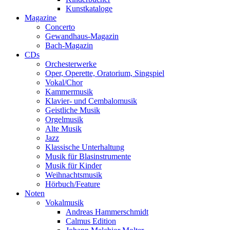
Kunstkataloge
Magazine
Concerto
Gewandhaus-Magazin
Bach-Magazin
CDs
Orchesterwerke
Oper, Operette, Oratorium, Singspiel
Vokal/Chor
Kammermusik
Klavier- und Cembalomusik
Geistliche Musik
Orgelmusik
Alte Musik
Jazz
Klassische Unterhaltung
Musik für Blasinstrumente
Musik für Kinder
Weihnachtsmusik
Hörbuch/Feature
Noten
Vokalmusik
Andreas Hammerschmidt
Calmus Edition