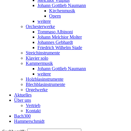
Melchior Vulpius
Johann Gottlieb Naumann
Kirchenmusik
Opern
weitere
Orchesterwerke
Tommaso Albinoni
Johann Melchior Molter
Johannes Gebhardt
Friedrich Wilhelm Stade
Streichinstrumente
Klavier solo
Kammermusik
Johann Gottlieb Naumann
weitere
Holzblasinstrumente
Blechblasinstrumente
Orgelwerke
Aktuelles
Über uns
Vertrieb
Kontakt
Bach300
Hammerschmidt