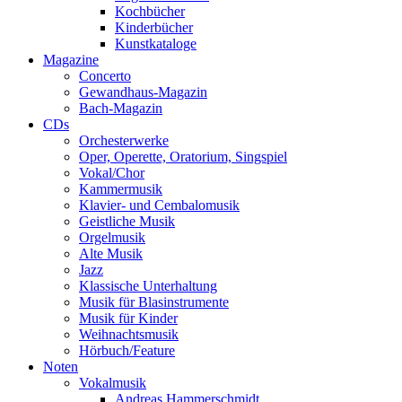
Kochbücher
Kinderbücher
Kunstkataloge
Magazine
Concerto
Gewandhaus-Magazin
Bach-Magazin
CDs
Orchesterwerke
Oper, Operette, Oratorium, Singspiel
Vokal/Chor
Kammermusik
Klavier- und Cembalomusik
Geistliche Musik
Orgelmusik
Alte Musik
Jazz
Klassische Unterhaltung
Musik für Blasinstrumente
Musik für Kinder
Weihnachtsmusik
Hörbuch/Feature
Noten
Vokalmusik
Andreas Hammerschmidt