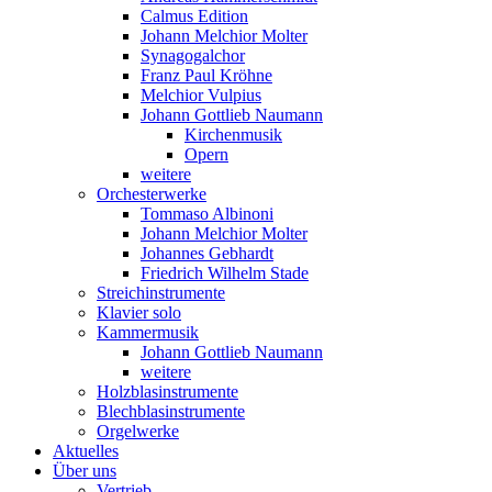
Calmus Edition
Johann Melchior Molter
Synagogalchor
Franz Paul Kröhne
Melchior Vulpius
Johann Gottlieb Naumann
Kirchenmusik
Opern
weitere
Orchesterwerke
Tommaso Albinoni
Johann Melchior Molter
Johannes Gebhardt
Friedrich Wilhelm Stade
Streichinstrumente
Klavier solo
Kammermusik
Johann Gottlieb Naumann
weitere
Holzblasinstrumente
Blechblasinstrumente
Orgelwerke
Aktuelles
Über uns
Vertrieb