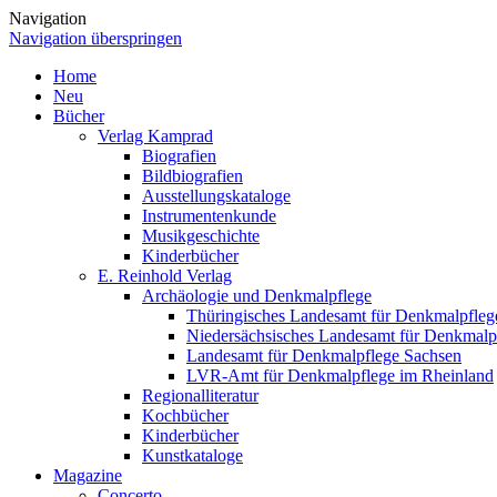
Navigation
Navigation überspringen
Home
Neu
Bücher
Verlag Kamprad
Biografien
Bildbiografien
Ausstellungskataloge
Instrumentenkunde
Musikgeschichte
Kinderbücher
E. Reinhold Verlag
Archäologie und Denkmalpflege
Thüringisches Landesamt für Denkmalpfleg
Niedersächsisches Landesamt für Denkmalp
Landesamt für Denkmalpflege Sachsen
LVR-Amt für Denkmalpflege im Rheinland
Regionalliteratur
Kochbücher
Kinderbücher
Kunstkataloge
Magazine
Concerto