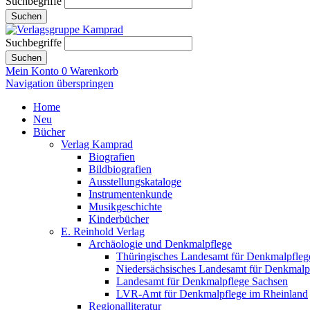
Suchbegriffe
Suchen
Suchbegriffe
Suchen
Mein Konto
0
Warenkorb
Navigation überspringen
Home
Neu
Bücher
Verlag Kamprad
Biografien
Bildbiografien
Ausstellungskataloge
Instrumentenkunde
Musikgeschichte
Kinderbücher
E. Reinhold Verlag
Archäologie und Denkmalpflege
Thüringisches Landesamt für Denkmalpfleg
Niedersächsisches Landesamt für Denkmalp
Landesamt für Denkmalpflege Sachsen
LVR-Amt für Denkmalpflege im Rheinland
Regionalliteratur