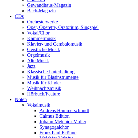
Gewandhaus-Magazin
Bach-Magazin
CDs
Orchesterwerke
Oper, Operette, Oratorium, Singspiel
Vokal/Chor
Kammermusik
Klavier- und Cembalomusik
Geistliche Musik
Orgelmusik
Alte Musik
Jazz
Klassische Unterhaltung
Musik für Blasinstrumente
Musik für Kinder
Weihnachtsmusik
Hörbuch/Feature
Noten
Vokalmusik
Andreas Hammerschmidt
Calmus Edition
Johann Melchior Molter
Synagogalchor
Franz Paul Kröhne