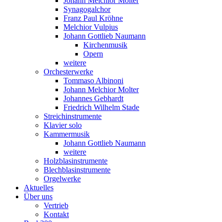
Johann Melchior Molter
Synagogalchor
Franz Paul Kröhne
Melchior Vulpius
Johann Gottlieb Naumann
Kirchenmusik
Opern
weitere
Orchesterwerke
Tommaso Albinoni
Johann Melchior Molter
Johannes Gebhardt
Friedrich Wilhelm Stade
Streichinstrumente
Klavier solo
Kammermusik
Johann Gottlieb Naumann
weitere
Holzblasinstrumente
Blechblasinstrumente
Orgelwerke
Aktuelles
Über uns
Vertrieb
Kontakt