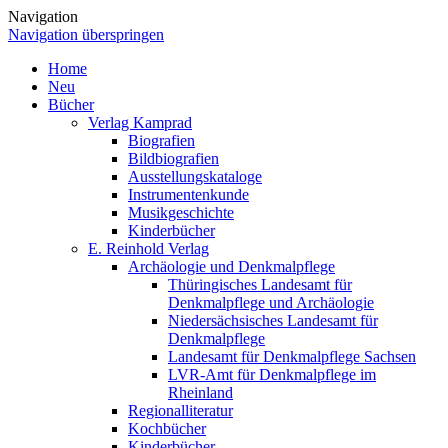
Navigation
Navigation überspringen
Home
Neu
Bücher
Verlag Kamprad
Biografien
Bildbiografien
Ausstellungskataloge
Instrumentenkunde
Musikgeschichte
Kinderbücher
E. Reinhold Verlag
Archäologie und Denkmalpflege
Thüringisches Landesamt für
Denkmalpflege und Archäologie
Niedersächsisches Landesamt für
Denkmalpflege
Landesamt für Denkmalpflege Sachsen
LVR-Amt für Denkmalpflege im
Rheinland
Regionalliteratur
Kochbücher
Kinderbücher