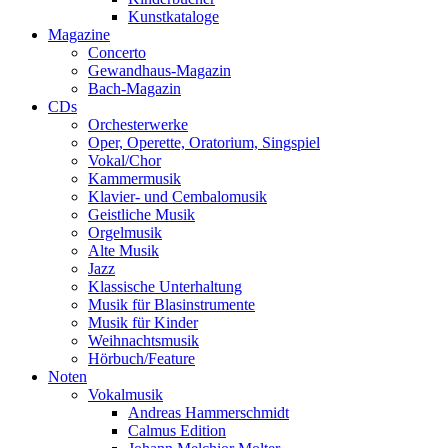
Kunstkataloge
Magazine
Concerto
Gewandhaus-Magazin
Bach-Magazin
CDs
Orchesterwerke
Oper, Operette, Oratorium, Singspiel
Vokal/Chor
Kammermusik
Klavier- und Cembalomusik
Geistliche Musik
Orgelmusik
Alte Musik
Jazz
Klassische Unterhaltung
Musik für Blasinstrumente
Musik für Kinder
Weihnachtsmusik
Hörbuch/Feature
Noten
Vokalmusik
Andreas Hammerschmidt
Calmus Edition