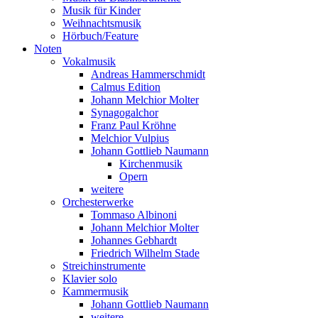
Musik für Kinder
Weihnachtsmusik
Hörbuch/Feature
Noten
Vokalmusik
Andreas Hammerschmidt
Calmus Edition
Johann Melchior Molter
Synagogalchor
Franz Paul Kröhne
Melchior Vulpius
Johann Gottlieb Naumann
Kirchenmusik
Opern
weitere
Orchesterwerke
Tommaso Albinoni
Johann Melchior Molter
Johannes Gebhardt
Friedrich Wilhelm Stade
Streichinstrumente
Klavier solo
Kammermusik
Johann Gottlieb Naumann
weitere