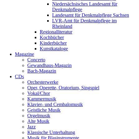
Niedersächsisches Landesamt für
Denkmalpflege
Landesamt für Denkmalpflege Sachsen
LVR-Amt für Denkmalpflege im
Rheinland
Regionalliteratur
Kochbücher
Kinderbücher
Kunstkataloge
Magazine
Concerto
Gewandhaus-Magazin
Bach-Magazin
CDs
Orchesterwerke
Oper, Operette, Oratorium, Singspiel
Vokal/Chor
Kammermusik
Klavier- und Cembalomusik
Geistliche Musik
Orgelmusik
Alte Musik
Jazz
Klassische Unterhaltung
Musik für Blasinstrumente