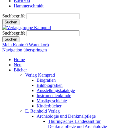
Bach300
Hammerschmidt
Suchbegriffe
Suchen
Suchbegriffe
Suchen
Mein Konto
0
Warenkorb
Navigation überspringen
Home
Neu
Bücher
Verlag Kamprad
Biografien
Bildbiografien
Ausstellungskataloge
Instrumentenkunde
Musikgeschichte
Kinderbücher
E. Reinhold Verlag
Archäologie und Denkmalpflege
Thüringisches Landesamt für
Denkmalpflege und Archäologie