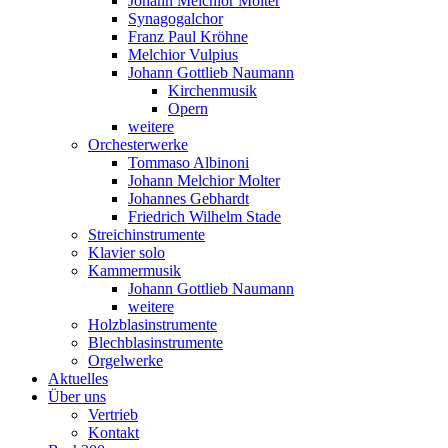
Johann Melchior Molter
Synagogalchor
Franz Paul Kröhne
Melchior Vulpius
Johann Gottlieb Naumann
Kirchenmusik
Opern
weitere
Orchesterwerke
Tommaso Albinoni
Johann Melchior Molter
Johannes Gebhardt
Friedrich Wilhelm Stade
Streichinstrumente
Klavier solo
Kammermusik
Johann Gottlieb Naumann
weitere
Holzblasinstrumente
Blechblasinstrumente
Orgelwerke
Aktuelles
Über uns
Vertrieb
Kontakt