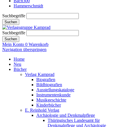
Bach300
Hammerschmidt
Suchbegriffe
Suchen
Suchbegriffe
Suchen
Mein Konto
0
Warenkorb
Navigation überspringen
Home
Neu
Bücher
Verlag Kamprad
Biografien
Bildbiografien
Ausstellungskataloge
Instrumentenkunde
Musikgeschichte
Kinderbücher
E. Reinhold Verlag
Archäologie und Denkmalpflege
Thüringisches Landesamt für
Denkmalpflege und Archäologie