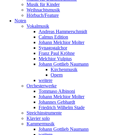
Musik für Kinder
Weihnachtsmusik
Hörbuch/Feature
Noten
Vokalmusik
Andreas Hammerschmidt
Calmus Edition
Johann Melchior Molter
Synagogalchor
Franz Paul Kröhne
Melchior Vulpius
Johann Gottlieb Naumann
Kirchenmusik
Opern
weitere
Orchesterwerke
Tommaso Albinoni
Johann Melchior Molter
Johannes Gebhardt
Friedrich Wilhelm Stade
Streichinstrumente
Klavier solo
Kammermusik
Johann Gottlieb Naumann
weitere