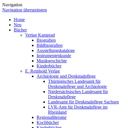
Navigation
Navigation überspringen
Home
Neu
Bücher
Verlag Kamprad
Biografien
Bildbiografien
Ausstellungskataloge
Instrumentenkunde
Musikgeschichte
Kinderbücher
E. Reinhold Verlag
Archäologie und Denkmalpflege
Thüringisches Landesamt für
Denkmalpflege und Archäologie
Niedersächsisches Landesamt für
Denkmalpflege
Landesamt für Denkmalpflege Sachsen
LVR-Amt für Denkmalpflege im
Rheinland
Regionalliteratur
Kochbücher
Kinderbücher