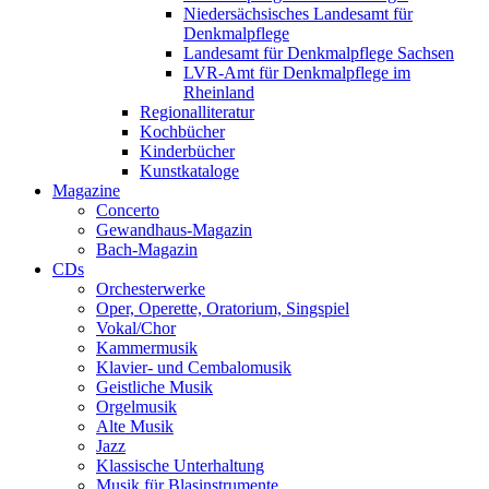
Niedersächsisches Landesamt für
Denkmalpflege
Landesamt für Denkmalpflege Sachsen
LVR-Amt für Denkmalpflege im
Rheinland
Regionalliteratur
Kochbücher
Kinderbücher
Kunstkataloge
Magazine
Concerto
Gewandhaus-Magazin
Bach-Magazin
CDs
Orchesterwerke
Oper, Operette, Oratorium, Singspiel
Vokal/Chor
Kammermusik
Klavier- und Cembalomusik
Geistliche Musik
Orgelmusik
Alte Musik
Jazz
Klassische Unterhaltung
Musik für Blasinstrumente