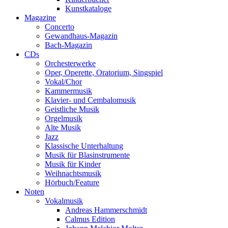
Kunstkataloge
Magazine
Concerto
Gewandhaus-Magazin
Bach-Magazin
CDs
Orchesterwerke
Oper, Operette, Oratorium, Singspiel
Vokal/Chor
Kammermusik
Klavier- und Cembalomusik
Geistliche Musik
Orgelmusik
Alte Musik
Jazz
Klassische Unterhaltung
Musik für Blasinstrumente
Musik für Kinder
Weihnachtsmusik
Hörbuch/Feature
Noten
Vokalmusik
Andreas Hammerschmidt
Calmus Edition