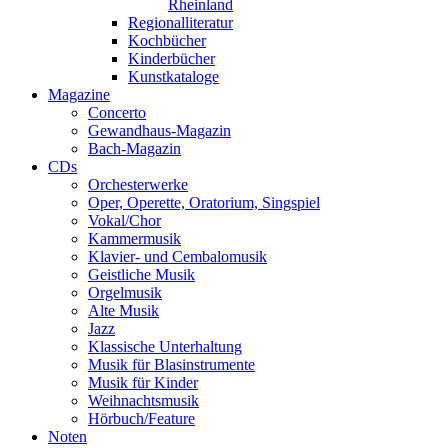
Rheinland
Regionalliteratur
Kochbücher
Kinderbücher
Kunstkataloge
Magazine
Concerto
Gewandhaus-Magazin
Bach-Magazin
CDs
Orchesterwerke
Oper, Operette, Oratorium, Singspiel
Vokal/Chor
Kammermusik
Klavier- und Cembalomusik
Geistliche Musik
Orgelmusik
Alte Musik
Jazz
Klassische Unterhaltung
Musik für Blasinstrumente
Musik für Kinder
Weihnachtsmusik
Hörbuch/Feature
Noten