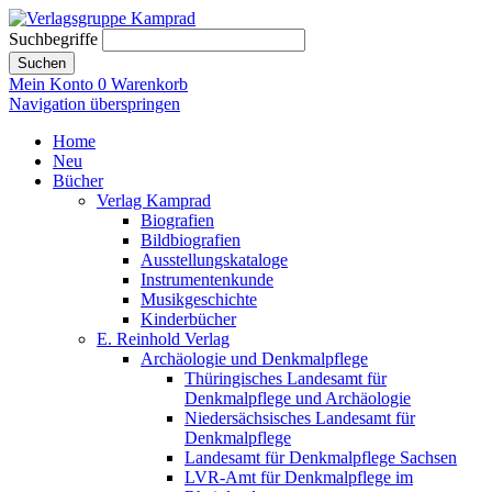
Suchbegriffe
Suchen
Mein Konto
0
Warenkorb
Navigation überspringen
Home
Neu
Bücher
Verlag Kamprad
Biografien
Bildbiografien
Ausstellungskataloge
Instrumentenkunde
Musikgeschichte
Kinderbücher
E. Reinhold Verlag
Archäologie und Denkmalpflege
Thüringisches Landesamt für
Denkmalpflege und Archäologie
Niedersächsisches Landesamt für
Denkmalpflege
Landesamt für Denkmalpflege Sachsen
LVR-Amt für Denkmalpflege im