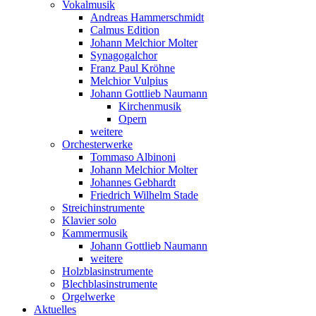
Vokalmusik
Andreas Hammerschmidt
Calmus Edition
Johann Melchior Molter
Synagogalchor
Franz Paul Kröhne
Melchior Vulpius
Johann Gottlieb Naumann
Kirchenmusik
Opern
weitere
Orchesterwerke
Tommaso Albinoni
Johann Melchior Molter
Johannes Gebhardt
Friedrich Wilhelm Stade
Streichinstrumente
Klavier solo
Kammermusik
Johann Gottlieb Naumann
weitere
Holzblasinstrumente
Blechblasinstrumente
Orgelwerke
Aktuelles