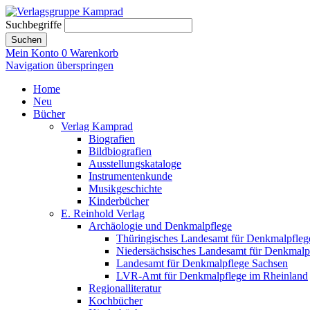
Suchbegriffe
Suchen
Mein Konto
0
Warenkorb
Navigation überspringen
Home
Neu
Bücher
Verlag Kamprad
Biografien
Bildbiografien
Ausstellungskataloge
Instrumentenkunde
Musikgeschichte
Kinderbücher
E. Reinhold Verlag
Archäologie und Denkmalpflege
Thüringisches Landesamt für Denkmalpfleg
Niedersächsisches Landesamt für Denkmalp
Landesamt für Denkmalpflege Sachsen
LVR-Amt für Denkmalpflege im Rheinland
Regionalliteratur
Kochbücher