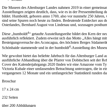
Die Museen des Altenburger Landes nahmen 2019 in einer gemeinsam
Ausstellungen zeigten deutlich, dass, wie es in der Pressemitteilu
bildet. Humboldt, geboren anno 1769, also vor nunmehr 250 Jahren, w
sind seine Spuren noch heute zu finden. Bedeutende Entdecker aus d
Osterlandes, Bernhard August von Lindenau und, sozusagen posthum, 
4
Diese „humboldt
“ getaufte Ausstellungsreihe bildet den Kern der 
ausführlich reflektiert. Zudem erweist sich das Motto „Alles hängt m
Besteigungsversuche des Aconcagua, des höchsten Berges Südamerikas 
4
Schönhaide stammende und in der humboldt
-Ausstellung des Museu
Wie gewohnt bietet das beliebte Jahrbuch für das Altenburger Land au
ausführliche Abhandlung über die Pfarrer von Dobitschen seit der R
Cover des Kalenderjahrgangs 2020 finden wir eine Amazone vom Ty
Victoria Kubale einer umfassenden Betrachtung unterzogen, die in 
vergangenen 12 Monate und ein umfangreicher Statistikteil runden d
Broschur
17 x 24 cm
232 Seiten
über 200 Abbildungen