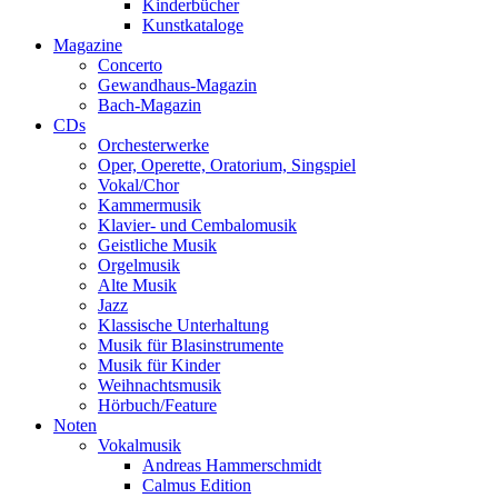
Kinderbücher
Kunstkataloge
Magazine
Concerto
Gewandhaus-Magazin
Bach-Magazin
CDs
Orchesterwerke
Oper, Operette, Oratorium, Singspiel
Vokal/Chor
Kammermusik
Klavier- und Cembalomusik
Geistliche Musik
Orgelmusik
Alte Musik
Jazz
Klassische Unterhaltung
Musik für Blasinstrumente
Musik für Kinder
Weihnachtsmusik
Hörbuch/Feature
Noten
Vokalmusik
Andreas Hammerschmidt
Calmus Edition