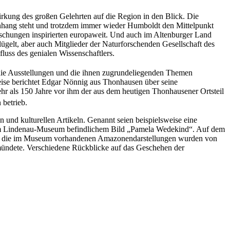
kung des großen Gelehrten auf die Region in den Blick. Die
menhang steht und trotzdem immer wieder Humboldt den Mittelpunkt
orschungen inspirierten europaweit. Und auch im Altenburger Land
gelt, aber auch Mitglieder der Naturforschenden Gesellschaft des
uss des genialen Wissenschaftlers.
 die Ausstellungen und die ihnen zugrundeliegenden Themen
weise berichtet Edgar Nönnig aus Thonhausen über seine
hr als 150 Jahre vor ihm der aus dem heutigen Thonhausener Ortsteil
betrieb.
n und kulturellen Artikeln. Genannt seien beispielsweise eine
rs im Lindenau-Museum befindlichem Bild „Pamela Wedekind“. Auf dem
t – die im Museum vorhandenen Amazonendarstellungen wurden von
mündete. Verschiedene Rückblicke auf das Geschehen der