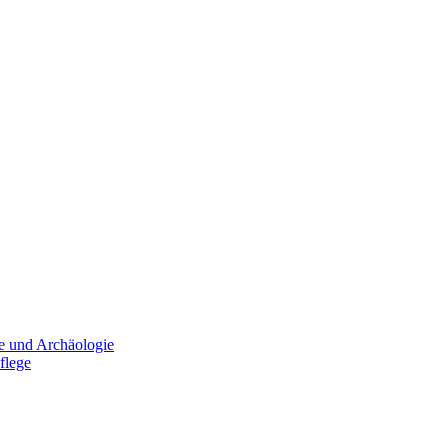
e und Archäologie
flege