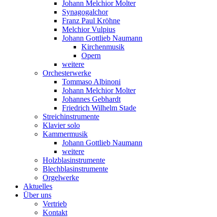
Johann Melchior Molter
Synagogalchor
Franz Paul Kröhne
Melchior Vulpius
Johann Gottlieb Naumann
Kirchenmusik
Opern
weitere
Orchesterwerke
Tommaso Albinoni
Johann Melchior Molter
Johannes Gebhardt
Friedrich Wilhelm Stade
Streichinstrumente
Klavier solo
Kammermusik
Johann Gottlieb Naumann
weitere
Holzblasinstrumente
Blechblasinstrumente
Orgelwerke
Aktuelles
Über uns
Vertrieb
Kontakt