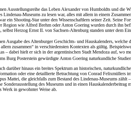
en Ausstellungsreihe das Leben Alexander von Humboldts und die Wir
ng des Lindenau-Museums zu lesen war, alles mit allem in einem Zusam
ar ein Shooting-Star unter den Wissenschaftlern seiner Zeit. Seine F
er Region wie Alfred Brehm oder Anton Goering wurden durch ihn beflü
selbst Herzog Ernst II. von Sachsen-Altenburg standen unter dem Einfl
neuen Ausgabe des Altenburger Geschichts- und Hauskalenders, welche
it allem zusammen“ in verschiedensten Kontexten als gültig. Beispiels
– dabei hielt er sich in der argentinischen Stadt Mendoza auf, wo me
ms Burg Posterstein gewürdigte Anton Goering naturkundliche Studien 
ch darüber hinaus ein breites Spektrum an historischen, naturkundliche
eformation oder eine detaillierte Betrachtung von Conrad Felixmülle
pus Mattei, die gleichfalls zum Bestand des Lindenau-Museums zähl
eine Sonderausstellung des Museums und in einen Hauskalenderbeitrag 
as Werk in gewohnter Weise ab.