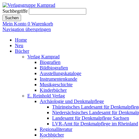
Suchbegriffe
Suchen
Mein Konto
0
Warenkorb
Navigation überspringen
Home
Neu
Bücher
Verlag Kamprad
Biografien
Bildbiografien
Ausstellungskataloge
Instrumentenkunde
Musikgeschichte
Kinderbücher
E. Reinhold Verlag
Archäologie und Denkmalpflege
Thüringisches Landesamt für Denkmalpfleg
Niedersächsisches Landesamt für Denkmalp
Landesamt für Denkmalpflege Sachsen
LVR-Amt für Denkmalpflege im Rheinland
Regionalliteratur
Kochbücher