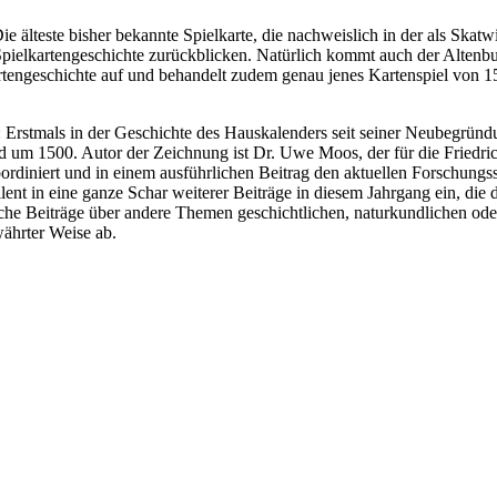
 älteste bisher bekannte Spielkarte, die nachweislich in der als Skatw
Spielkartengeschichte zurückblicken. Natürlich kommt auch der Altenb
rtengeschichte auf und behandelt zudem genau jenes Kartenspiel von 150
rstmals in der Geschichte des Hauskalenders seit seiner Neubegründun
 um 1500. Autor der Zeichnung ist Dr. Uwe Moos, der für die Friedrich
ordiniert und in einem ausführlichen Beitrag den aktuellen Forschungss
lent in eine ganze Schar weiterer Beiträge in diesem Jahrgang ein, die
che Beiträge über andere Themen geschichtlichen, naturkundlichen oder
währter Weise ab.