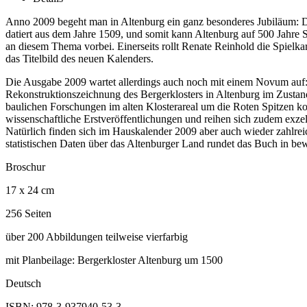
Anno 2009 begeht man in Altenburg ein ganz besonderes Jubiläum: Die
datiert aus dem Jahre 1509, und somit kann Altenburg auf 500 Jahre 
an diesem Thema vorbei. Einerseits rollt Renate Reinhold die Spielka
das Titelbild des neuen Kalenders.
Die Ausgabe 2009 wartet allerdings auch noch mit einem Novum auf: E
Rekonstruktionszeichnung des Bergerklosters in Altenburg im Zustand
baulichen Forschungen im alten Klosterareal um die Roten Spitzen ko
wissenschaftliche Erstveröffentlichungen und reihen sich zudem exzel
Natürlich finden sich im Hauskalender 2009 aber auch wieder zahlrei
statistischen Daten über das Altenburger Land rundet das Buch in be
Broschur
17 x 24 cm
256 Seiten
über 200 Abbildungen teilweise vierfarbig
mit Planbeilage: Bergerkloster Altenburg um 1500
Deutsch
ISBN: 978-3-937940-53-3