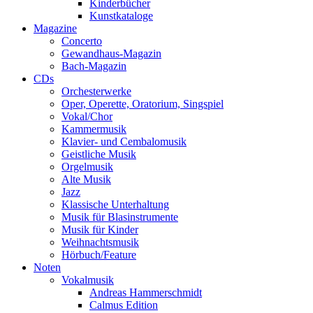
Kinderbücher
Kunstkataloge
Magazine
Concerto
Gewandhaus-Magazin
Bach-Magazin
CDs
Orchesterwerke
Oper, Operette, Oratorium, Singspiel
Vokal/Chor
Kammermusik
Klavier- und Cembalomusik
Geistliche Musik
Orgelmusik
Alte Musik
Jazz
Klassische Unterhaltung
Musik für Blasinstrumente
Musik für Kinder
Weihnachtsmusik
Hörbuch/Feature
Noten
Vokalmusik
Andreas Hammerschmidt
Calmus Edition