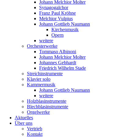
Johann Melchior Molter
Synagogalchor
Franz Paul Kröhne
Melchior Vulpius
Johann Gottlieb Naumann
Kirchenmusik
Opern
weitere
Orchesterwerke
Tommaso Albinoni
Johann Melchior Molter
Johannes Gebhardt
Friedrich Wilhelm Stade
Streichinstrumente
Klavier solo
Kammermusik
Johann Gottlieb Naumann
weitere
Holzblasinstrumente
Blechblasinstrumente
Orgelwerke
Aktuelles
Über uns
Vertrieb
Kontakt