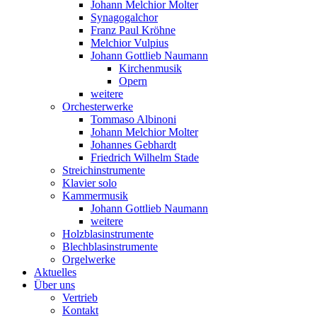
Johann Melchior Molter
Synagogalchor
Franz Paul Kröhne
Melchior Vulpius
Johann Gottlieb Naumann
Kirchenmusik
Opern
weitere
Orchesterwerke
Tommaso Albinoni
Johann Melchior Molter
Johannes Gebhardt
Friedrich Wilhelm Stade
Streichinstrumente
Klavier solo
Kammermusik
Johann Gottlieb Naumann
weitere
Holzblasinstrumente
Blechblasinstrumente
Orgelwerke
Aktuelles
Über uns
Vertrieb
Kontakt