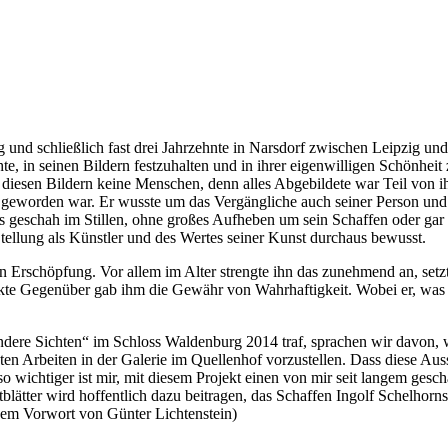
nd schließlich fast drei Jahrzehnte in Narsdorf zwischen Leipzig und
e, in seinen Bildern festzuhalten und in ihrer eigenwilligen Schönheit
uf diesen Bildern keine Menschen, denn alles Abgebildete war Teil von
t geworden war. Er wusste um das Vergängliche auch seiner Person un
geschah im Stillen, ohne großes Aufheben um sein Schaffen oder gar 
Stellung als Künstler und des Wertes seiner Kunst durchaus bewusst.
hen Erschöpfung. Vor allem im Alter strengte ihn das zunehmend an, setz
irekte Gegenüber gab ihm die Gewähr von Wahrhaftigkeit. Wobei er, was 
Andere Sichten“ im Schloss Waldenburg 2014 traf, sprachen wir davon, 
esten Arbeiten in der Galerie im Quellenhof vorzustellen. Dass diese 
so wichtiger ist mir, mit diesem Projekt einen von mir seit langem ge
ätter wird hoffentlich dazu beitragen, das Schaffen Ingolf Schelhorn
 dem Vorwort von Günter Lichtenstein)