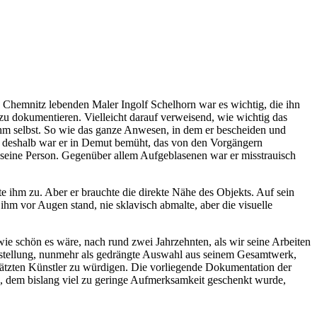
 Chemnitz lebenden Maler Ingolf Schelhorn war es wichtig, die ihn
 zu dokumentieren. Vielleicht darauf verweisend, wie wichtig das
 ihm selbst. So wie das ganze Anwesen, in dem er bescheiden und
d deshalb war er in Demut bemüht, das von den Vorgängern
seine Person. Gegenüber allem Aufgeblasenen war er misstrauisch
te ihm zu. Aber er brauchte die direkte Nähe des Objekts. Auf sein
ihm vor Augen stand, nie sklavisch abmalte, aber die visuelle
wie schön es wäre, nach rund zwei Jahrzehnten, als wir seine Arbeiten
Ausstellung, nunmehr als gedrängte Auswahl aus seinem Gesamtwerk,
schätzten Künstler zu würdigen. Die vorliegende Dokumentation der
s, dem bislang viel zu geringe Aufmerksamkeit geschenkt wurde,