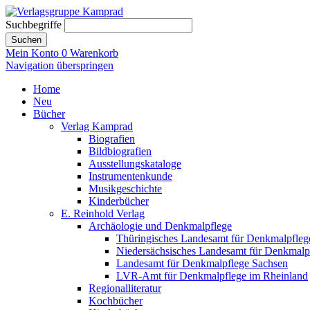
Suchbegriffe
Suchen
Mein Konto
0
Warenkorb
Navigation überspringen
Home
Neu
Bücher
Verlag Kamprad
Biografien
Bildbiografien
Ausstellungskataloge
Instrumentenkunde
Musikgeschichte
Kinderbücher
E. Reinhold Verlag
Archäologie und Denkmalpflege
Thüringisches Landesamt für Denkmalpfleg
Niedersächsisches Landesamt für Denkmalp
Landesamt für Denkmalpflege Sachsen
LVR-Amt für Denkmalpflege im Rheinland
Regionalliteratur
Kochbücher