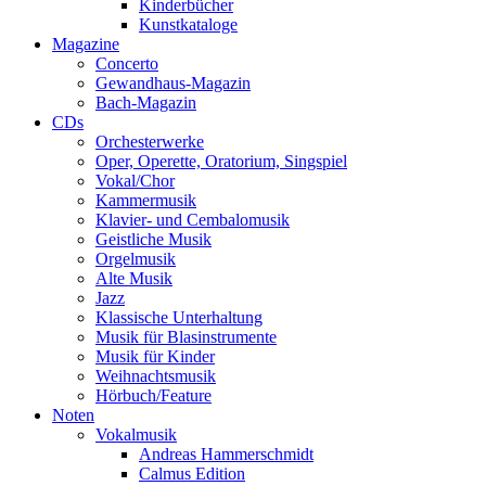
Kinderbücher
Kunstkataloge
Magazine
Concerto
Gewandhaus-Magazin
Bach-Magazin
CDs
Orchesterwerke
Oper, Operette, Oratorium, Singspiel
Vokal/Chor
Kammermusik
Klavier- und Cembalomusik
Geistliche Musik
Orgelmusik
Alte Musik
Jazz
Klassische Unterhaltung
Musik für Blasinstrumente
Musik für Kinder
Weihnachtsmusik
Hörbuch/Feature
Noten
Vokalmusik
Andreas Hammerschmidt
Calmus Edition