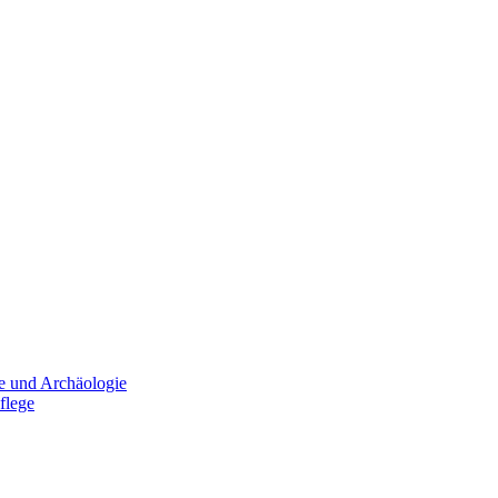
e und Archäologie
flege