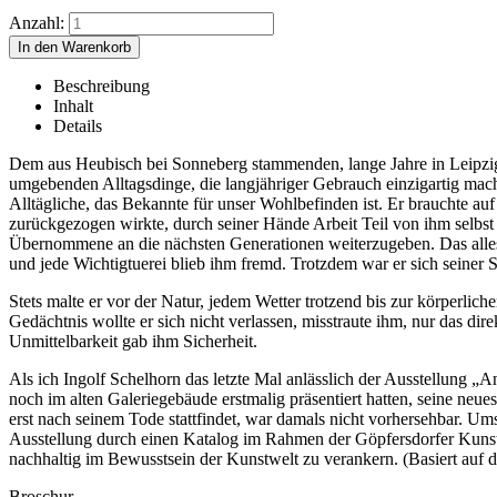
Anzahl:
Beschreibung
Inhalt
Details
Dem aus Heubisch bei Sonneberg stammenden, lange Jahre in Leipzig u
umgebenden Alltagsdinge, die langjähriger Gebrauch einzigartig macht
Alltägliche, das Bekannte für unser Wohlbefinden ist. Er brauchte a
zurückgezogen wirkte, durch seiner Hände Arbeit Teil von ihm selbs
Übernommene an die nächsten Generationen weiterzugeben. Das alles 
und jede Wichtigtuerei blieb ihm fremd. Trotzdem war er sich seiner 
Stets malte er vor der Natur, jedem Wetter trotzend bis zur körperlic
Gedächtnis wollte er sich nicht verlassen, misstraute ihm, nur das d
Unmittelbarkeit gab ihm Sicherheit.
Als ich Ingolf Schelhorn das letzte Mal anlässlich der Ausstellung „
noch im alten Galeriegebäude erstmalig präsentiert hatten, seine neu
erst nach seinem Tode stattfindet, war damals nicht vorhersehbar. Um
Ausstellung durch einen Katalog im Rahmen der Göpfersdorfer Kunstbl
nachhaltig im Bewusstsein der Kunstwelt zu verankern. (Basiert auf
Broschur