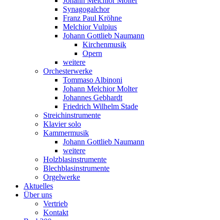
Johann Melchior Molter
Synagogalchor
Franz Paul Kröhne
Melchior Vulpius
Johann Gottlieb Naumann
Kirchenmusik
Opern
weitere
Orchesterwerke
Tommaso Albinoni
Johann Melchior Molter
Johannes Gebhardt
Friedrich Wilhelm Stade
Streichinstrumente
Klavier solo
Kammermusik
Johann Gottlieb Naumann
weitere
Holzblasinstrumente
Blechblasinstrumente
Orgelwerke
Aktuelles
Über uns
Vertrieb
Kontakt