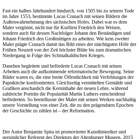
Fast ein halbes Jahrhundert hindurch, von 1505 bis zu seinem Tode
im Jahre 1553, bestimmte Lucas Cranach mit seinen Bildern die
Außenwahrnehmung des sächsischen Hofes. Dabei war es dem
Maler vergönnt, nicht nur für Kurfürst Friedrich den Weisen,
sondern auch für dessen Nachfolger Johann den Beständigen und
Johann Friedrich den Großmütigen zu arbeiten. Wie kein zweiter
Maler prägte Cranach damit das Bild eines der mächtigsten Höfe der
Frühen Neuzeit von der Zeit höchster Blüte bis zum dramatischen
Niedergang in Folge des Schmalkaldischen Krieges.
Daneben begleitete und beförderte Lucas Cranach mit seinen
Arbeiten auch die aufkommende reformatorische Bewegung. Seine
Bilder waren es, die eine breite Öffentlichkeit mit Verfehlungen der
Papstkirche konfrontierten. Gleichzeitig vermittelten Gemälde und
Grafiken anschaulich die Kerninhalte der neuen Lehre, während
zahlreiche Porträts die Popularität Martin Luthers entscheidend
beförderten. So beeinflusste der Maler mit seinen Werken nachhaltig
unsere Vorstellung von einer Zeit, die zu den prägendsten Epochen
der Geschichte zu zählen ist – der Reformation.
Der Autor Benjamin Spira ist promovierter Kunsthistoriker und
persönlicher Referent des Direktors der Altenburger Museen. 2015