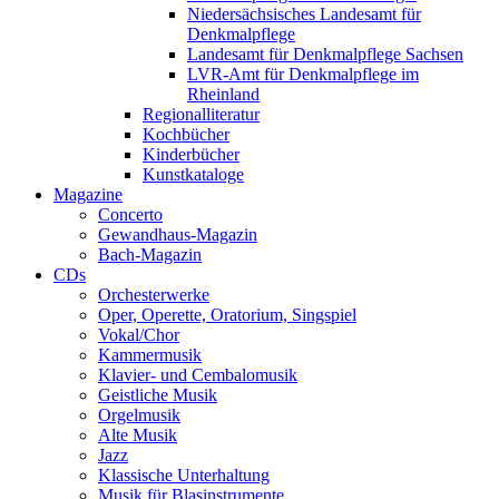
Niedersächsisches Landesamt für
Denkmalpflege
Landesamt für Denkmalpflege Sachsen
LVR-Amt für Denkmalpflege im
Rheinland
Regionalliteratur
Kochbücher
Kinderbücher
Kunstkataloge
Magazine
Concerto
Gewandhaus-Magazin
Bach-Magazin
CDs
Orchesterwerke
Oper, Operette, Oratorium, Singspiel
Vokal/Chor
Kammermusik
Klavier- und Cembalomusik
Geistliche Musik
Orgelmusik
Alte Musik
Jazz
Klassische Unterhaltung
Musik für Blasinstrumente