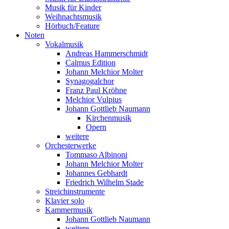
Musik für Kinder
Weihnachtsmusik
Hörbuch/Feature
Noten
Vokalmusik
Andreas Hammerschmidt
Calmus Edition
Johann Melchior Molter
Synagogalchor
Franz Paul Kröhne
Melchior Vulpius
Johann Gottlieb Naumann
Kirchenmusik
Opern
weitere
Orchesterwerke
Tommaso Albinoni
Johann Melchior Molter
Johannes Gebhardt
Friedrich Wilhelm Stade
Streichinstrumente
Klavier solo
Kammermusik
Johann Gottlieb Naumann
weitere