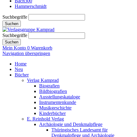
Bach300
Hammerschmidt
Suchbegriffe
Suchen
Suchbegriffe
Suchen
Mein Konto
0
Warenkorb
Navigation überspringen
Home
Neu
Bücher
Verlag Kamprad
Biografien
Bildbiografien
Ausstellungskataloge
Instrumentenkunde
Musikgeschichte
Kinderbücher
E. Reinhold Verlag
Archäologie und Denkmalpflege
Thüringisches Landesamt für
Denkmalpflege und Archäologie