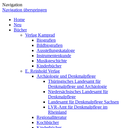
Navigation
Navigation überspringen
Home
Neu
Bücher
Verlag Kamprad
Biografien
Bildbiografien
Ausstellungskataloge
Instrumentenkunde
Musikgeschichte
Kinderbücher
E. Reinhold Verlag
Archäologie und Denkmalpflege
Thüringisches Landesamt für
Denkmalpflege und Archäologie
Niedersächsisches Landesamt für
Denkmalpflege
Landesamt für Denkmalpflege Sachsen
LVR-Amt für Denkmalpflege im
Rheinland
Regionalliteratur
Kochbücher
Kinderbücher