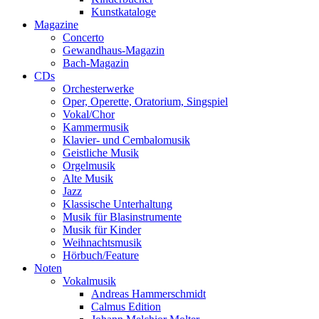
Kunstkataloge
Magazine
Concerto
Gewandhaus-Magazin
Bach-Magazin
CDs
Orchesterwerke
Oper, Operette, Oratorium, Singspiel
Vokal/Chor
Kammermusik
Klavier- und Cembalomusik
Geistliche Musik
Orgelmusik
Alte Musik
Jazz
Klassische Unterhaltung
Musik für Blasinstrumente
Musik für Kinder
Weihnachtsmusik
Hörbuch/Feature
Noten
Vokalmusik
Andreas Hammerschmidt
Calmus Edition