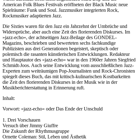
American Folk Blues Festivals eröffneten der Black Music neue
Spielräume: Funk und Soul. Jazzmusiker integrierten Rock,
Rockmusiker adaptierten Jazz.
Die Sixties waren für den Jazz ein Jahrzehnt der Umbrüche und
Widersprüche, aber auch eine Zeit des florierenden Diskurses. Im
»jazz-echo«, der achtseitigen Jazz-Beilage des GONDEL-
Magazins, beschrieben und bewerteten sechs fachkundige
Publizisten aus drei Generationen begeistert, skeptisch oder
polemisch die rasanten künstlerischen Entwicklungen. Redakteur
und Hauptautor des »jazz-echo« war in den 1960er Jahren Siegfried
Schmidt-Joos. Auch seine Entwicklung vom ausschließlichen Jazz-
Experten zum weiträumigen Pop-Journalisten und Rock-Chronisten
spiegelt dieses Buch, das mit kritisch-kulinarischen Kostbarkeiten
die Zeit des florierenden Diskurses in der Musik wie in der
Musikberichterstattung in Erinnerung ruft.
Inhalt:
Vorwort: »jazz-echo« oder Das Ende der Unschuld
1. Drei Vorschauen
Versuch über Jimmy Giuffre
Die Zukunft der Rhythmusgruppe
Ornette Coleman: Stil, Leben und Ästhetik