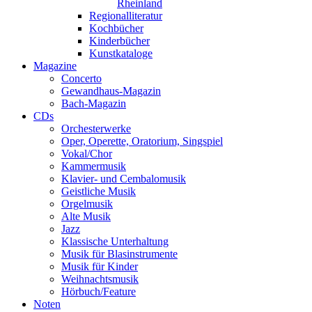
Rheinland
Regionalliteratur
Kochbücher
Kinderbücher
Kunstkataloge
Magazine
Concerto
Gewandhaus-Magazin
Bach-Magazin
CDs
Orchesterwerke
Oper, Operette, Oratorium, Singspiel
Vokal/Chor
Kammermusik
Klavier- und Cembalomusik
Geistliche Musik
Orgelmusik
Alte Musik
Jazz
Klassische Unterhaltung
Musik für Blasinstrumente
Musik für Kinder
Weihnachtsmusik
Hörbuch/Feature
Noten