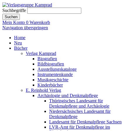
Suchbegriffe
Suchen
Mein Konto
0
Warenkorb
Navigation überspringen
Home
Neu
Bücher
Verlag Kamprad
Biografien
Bildbiografien
Ausstellungskataloge
Instrumentenkunde
Musikgeschichte
Kinderbücher
E. Reinhold Verlag
Archäologie und Denkmalpflege
Thüringisches Landesamt für
Denkmalpflege und Archäologie
Niedersächsisches Landesamt für
Denkmalpflege
Landesamt für Denkmalpflege Sachsen
LVR-Amt für Denkmalpflege im