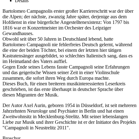
Details
Bartolomeo Campagnolis erster großer Karriereschritt war der über
die Alpen; der nächste, zwanzig Jahre später, derjenige aus dem
Hofdienst in eine bürgerliche Angestelltenexistenz: Von 1797 bis
1816 war er Konzertmeister im Orchester des Leipziger
Gewandhauses.
Obwohl seit über 50 Jahren in Deutschland lebend, hatte
Bartolomeo Campagnoli nie fehlerfreies Deutsch gelernt, während
die eine der beiden Töchter, bei einem der letzten hier tätigen
Kastratensänger ausgebildet, so schlechtes Italienisch sang, dass es
im Heimatland des Vaters auffiel.
Gegen Ende seines Lebens fasste Campagnoli seine Erfahrungen
und das geigerische Wissen seiner Zeit in einer Violinschule
zusammen, die sofort ihren Weg durch Europa machte.
Dieses Buch, für einen breiteren musikinteressierten Leserkreis
geschrieben, ist das erste überhaupt in deutscher Sprache über
diesen Migranten der Musik.
Der Autor Axel Aurin, geboren 1954 in Düsseldorf, ist seit mehreren
Jahrzehnten Neurologe und Psychiater in Berlin und hat einen
Zweitwohnsitz in Mecklenburg-Strelitz. Mit seiner lebenslangen
Liebe zur Musik und ihrer Geschichte ist er der Initiator des Projekts
"Campagnoli in Neustrelitz 2011".
Broschur