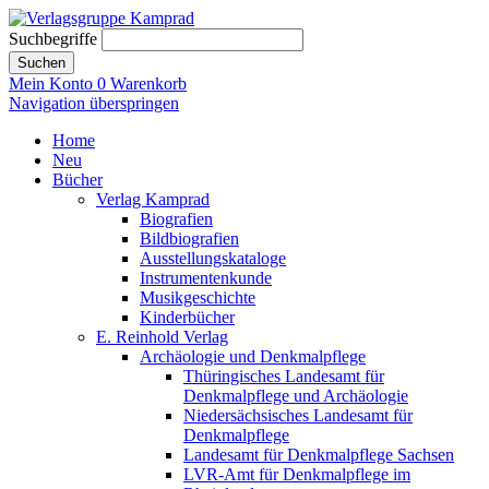
Suchbegriffe
Suchen
Mein Konto
0
Warenkorb
Navigation überspringen
Home
Neu
Bücher
Verlag Kamprad
Biografien
Bildbiografien
Ausstellungskataloge
Instrumentenkunde
Musikgeschichte
Kinderbücher
E. Reinhold Verlag
Archäologie und Denkmalpflege
Thüringisches Landesamt für
Denkmalpflege und Archäologie
Niedersächsisches Landesamt für
Denkmalpflege
Landesamt für Denkmalpflege Sachsen
LVR-Amt für Denkmalpflege im