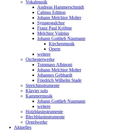
Vokalmusik
Andreas Hammerschmidt
Calmus Edition
Johann Melchior Molter
Synagogalchor
Franz Paul Kröhne
Melchior Vulpius
Johann Gottlieb Naumann
Kirchenmusik
Opern
weitere
Orchesterwerke
Tommaso Albinoni
Johann Melchior Molter
Johannes Gebhardt
Friedrich Wilhelm Stade
Streichinstrumente
Klavier solo
Kammermusik
Johann Gottlieb Naumann
weitere
Holzblasinstrumente
Blechblasinstrumente
Orgelwerke
Aktuelles