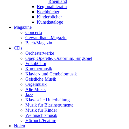
Rheinland
Regionalliteratur
Kochbücher
Kinderbücher
Kunstkataloge
Magazine
Concerto
Gewandhaus-Magazin
Bach-Magazin
CDs
Orchesterwerke
Oper, Operette, Oratorium, Singspiel
Vokal/Chor
Kammermusik
Klavier- und Cembalomusik
Geistliche Musik
Orgelmusik
Alte Musik
Jazz
Klassische Unterhaltung
Musik für Blasinstrumente
Musik für Kinder
Weihnachtsmusik
Hörbuch/Feature
Noten