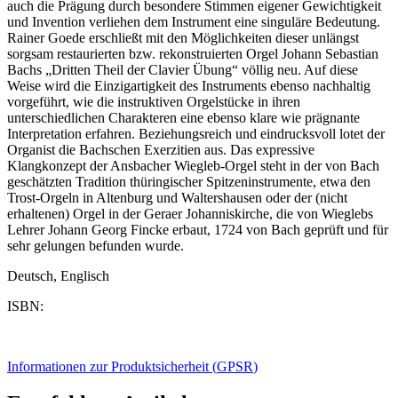
auch die Prägung durch besondere Stimmen eigener Gewichtigkeit
und Invention verliehen dem Instrument eine singuläre Bedeutung.
Rainer Goede erschließt mit den Möglichkeiten dieser unlängst
sorgsam restaurierten bzw. rekonstruierten Orgel Johann Sebastian
Bachs „Dritten Theil der Clavier Übung“ völlig neu. Auf diese
Weise wird die Einzigartigkeit des Instruments ebenso nachhaltig
vorgeführt, wie die instruktiven Orgelstücke in ihren
unterschiedlichen Charakteren eine ebenso klare wie prägnante
Interpretation erfahren. Beziehungsreich und eindrucksvoll lotet der
Organist die Bachschen Exerzitien aus. Das expressive
Klangkonzept der Ansbacher Wiegleb-Orgel steht in der von Bach
geschätzten Tradition thüringischer Spitzeninstrumente, etwa den
Trost-Orgeln in Altenburg und Waltershausen oder der (nicht
erhaltenen) Orgel in der Geraer Johanniskirche, die von Wieglebs
Lehrer Johann Georg Fincke erbaut, 1724 von Bach geprüft und für
sehr gelungen befunden wurde.
Deutsch, Englisch
ISBN:
Informationen zur Produktsicherheit (
GPSR
)