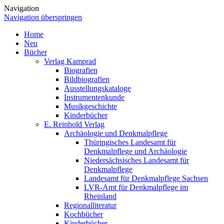
Navigation
Navigation überspringen
Home
Neu
Bücher
Verlag Kamprad
Biografien
Bildbiografien
Ausstellungskataloge
Instrumentenkunde
Musikgeschichte
Kinderbücher
E. Reinhold Verlag
Archäologie und Denkmalpflege
Thüringisches Landesamt für
Denkmalpflege und Archäologie
Niedersächsisches Landesamt für
Denkmalpflege
Landesamt für Denkmalpflege Sachsen
LVR-Amt für Denkmalpflege im
Rheinland
Regionalliteratur
Kochbücher
Kinderbücher