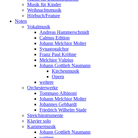
Musik für Kinder
Weihnachtsmusik
Hörbuch/Feature
Noten
Vokalmusik
Andreas Hammerschmidt
Calmus Edition
Johann Melchior Molter
Synagogalchor
Franz Paul Kröhne
Melchior Vulpius
Johann Gottlieb Naumann
Kirchenmusik
Opern
weitere
Orchesterwerke
Tommaso Albinoni
Johann Melchior Molter
Johannes Gebhardt
Friedrich Wilhelm Stade
Streichinstrumente
Klavier solo
Kammermusik
Johann Gottlieb Naumann
weitere