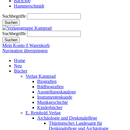
Bach300
Hammerschmidt
Suchbegriffe
Suchen
Suchbegriffe
Suchen
Mein Konto
0
Warenkorb
Navigation überspringen
Home
Neu
Bücher
Verlag Kamprad
Biografien
Bildbiografien
Ausstellungskataloge
Instrumentenkunde
Musikgeschichte
Kinderbücher
E. Reinhold Verlag
Archäologie und Denkmalpflege
Thüringisches Landesamt für
Denkmalpflege und Archäologie