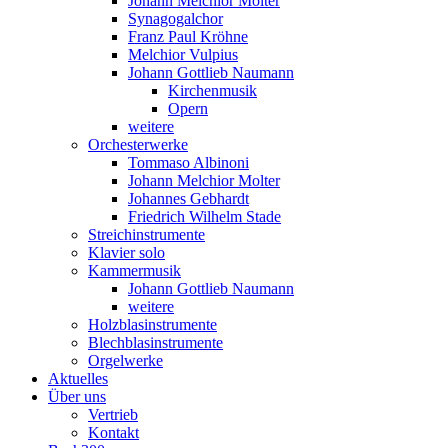
Johann Melchior Molter
Synagogalchor
Franz Paul Kröhne
Melchior Vulpius
Johann Gottlieb Naumann
Kirchenmusik
Opern
weitere
Orchesterwerke
Tommaso Albinoni
Johann Melchior Molter
Johannes Gebhardt
Friedrich Wilhelm Stade
Streichinstrumente
Klavier solo
Kammermusik
Johann Gottlieb Naumann
weitere
Holzblasinstrumente
Blechblasinstrumente
Orgelwerke
Aktuelles
Über uns
Vertrieb
Kontakt