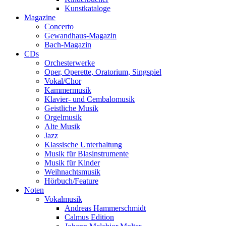
Kunstkataloge
Magazine
Concerto
Gewandhaus-Magazin
Bach-Magazin
CDs
Orchesterwerke
Oper, Operette, Oratorium, Singspiel
Vokal/Chor
Kammermusik
Klavier- und Cembalomusik
Geistliche Musik
Orgelmusik
Alte Musik
Jazz
Klassische Unterhaltung
Musik für Blasinstrumente
Musik für Kinder
Weihnachtsmusik
Hörbuch/Feature
Noten
Vokalmusik
Andreas Hammerschmidt
Calmus Edition