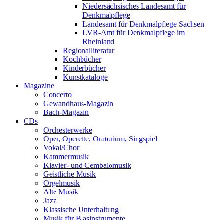
Niedersächsisches Landesamt für
Denkmalpflege
Landesamt für Denkmalpflege Sachsen
LVR-Amt für Denkmalpflege im
Rheinland
Regionalliteratur
Kochbücher
Kinderbücher
Kunstkataloge
Magazine
Concerto
Gewandhaus-Magazin
Bach-Magazin
CDs
Orchesterwerke
Oper, Operette, Oratorium, Singspiel
Vokal/Chor
Kammermusik
Klavier- und Cembalomusik
Geistliche Musik
Orgelmusik
Alte Musik
Jazz
Klassische Unterhaltung
Musik für Blasinstrumente