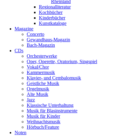
Rheinland
Regionalliteratur
Kochbücher
Kinderbücher
Kunstkataloge
Magazine
Concerto
Gewandhaus-Magazin
Bach-Magazin
CDs
Orchesterwerke
Oper, Operette, Oratorium, Singspiel
Vokal/Chor
Kammermusik
Klavier- und Cembalomusik
Geistliche Musik
Orgelmusik
Alte Musik
Jazz
Klassische Unterhaltung
Musik für Blasinstrumente
Musik für Kinder
Weihnachtsmusik
Hörbuch/Feature
Noten