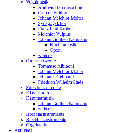
Vokalmusik
Andreas Hammerschmidt
Calmus Edition
Johann Melchior Molter
Synagogalchor
Franz Paul Kröhne
Melchior Vulpius
Johann Gottlieb Naumann
Kirchenmusik
Opern
weitere
Orchesterwerke
Tommaso Albinoni
Johann Melchior Molter
Johannes Gebhardt
Friedrich Wilhelm Stade
Streichinstrumente
Klavier solo
Kammermusik
Johann Gottlieb Naumann
weitere
Holzblasinstrumente
Blechblasinstrumente
Orgelwerke
Aktuelles