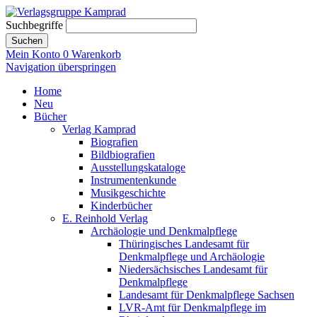
Suchbegriffe
Suchen
Mein Konto
0
Warenkorb
Navigation überspringen
Home
Neu
Bücher
Verlag Kamprad
Biografien
Bildbiografien
Ausstellungskataloge
Instrumentenkunde
Musikgeschichte
Kinderbücher
E. Reinhold Verlag
Archäologie und Denkmalpflege
Thüringisches Landesamt für
Denkmalpflege und Archäologie
Niedersächsisches Landesamt für
Denkmalpflege
Landesamt für Denkmalpflege Sachsen
LVR-Amt für Denkmalpflege im