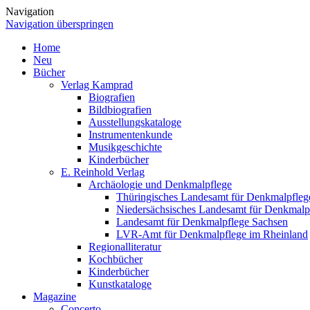
Navigation
Navigation überspringen
Home
Neu
Bücher
Verlag Kamprad
Biografien
Bildbiografien
Ausstellungskataloge
Instrumentenkunde
Musikgeschichte
Kinderbücher
E. Reinhold Verlag
Archäologie und Denkmalpflege
Thüringisches Landesamt für Denkmalpfleg
Niedersächsisches Landesamt für Denkmalp
Landesamt für Denkmalpflege Sachsen
LVR-Amt für Denkmalpflege im Rheinland
Regionalliteratur
Kochbücher
Kinderbücher
Kunstkataloge
Magazine
Concerto