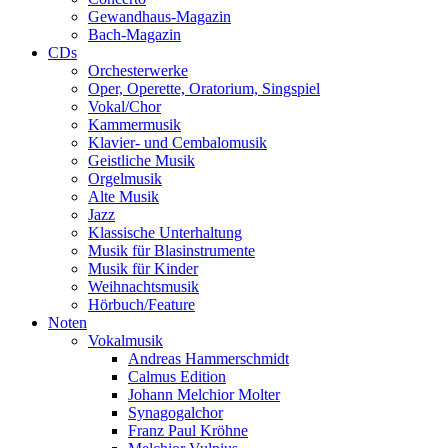
Gewandhaus-Magazin
Bach-Magazin
CDs
Orchesterwerke
Oper, Operette, Oratorium, Singspiel
Vokal/Chor
Kammermusik
Klavier- und Cembalomusik
Geistliche Musik
Orgelmusik
Alte Musik
Jazz
Klassische Unterhaltung
Musik für Blasinstrumente
Musik für Kinder
Weihnachtsmusik
Hörbuch/Feature
Noten
Vokalmusik
Andreas Hammerschmidt
Calmus Edition
Johann Melchior Molter
Synagogalchor
Franz Paul Kröhne