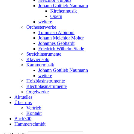
Melchior Vulpius
Johann Gottlieb Naumann
Kirchenmusik
Opern
weitere
Orchesterwerke
Tommaso Albinoni
Johann Melchior Molter
Johannes Gebhardt
Friedrich Wilhelm Stade
Streichinstrumente
Klavier solo
Kammermusik
Johann Gottlieb Naumann
weitere
Holzblasinstrumente
Blechblasinstrumente
Orgelwerke
Aktuelles
Über uns
Vertrieb
Kontakt
Bach300
Hammerschmidt