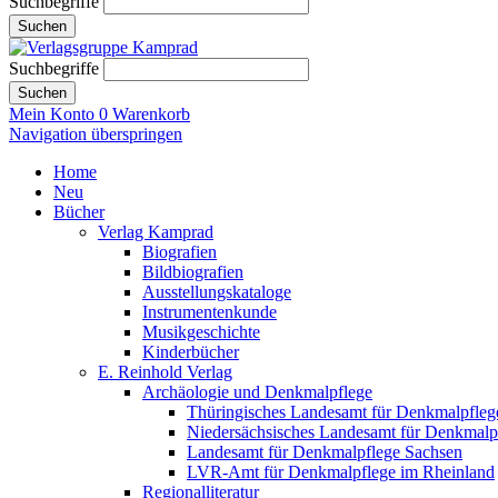
Suchbegriffe
Suchen
Suchbegriffe
Suchen
Mein Konto
0
Warenkorb
Navigation überspringen
Home
Neu
Bücher
Verlag Kamprad
Biografien
Bildbiografien
Ausstellungskataloge
Instrumentenkunde
Musikgeschichte
Kinderbücher
E. Reinhold Verlag
Archäologie und Denkmalpflege
Thüringisches Landesamt für Denkmalpfleg
Niedersächsisches Landesamt für Denkmalp
Landesamt für Denkmalpflege Sachsen
LVR-Amt für Denkmalpflege im Rheinland
Regionalliteratur