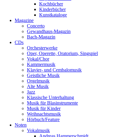
Kochbücher
Kinderbücher
Kunstkataloge
Magazine
Concerto
Gewandhaus-Magazin
Bach-Magazin
CDs
Orchesterwerke
Oper, Operette, Oratorium, Singspiel
Vokal/Chor
Kammermusik
Klavier- und Cembalomusik
Geistliche Musik
Orgelmusik
Alte Musik
Jazz
Klassische Unterhaltung
Musik für Blasinstrumente
Musik für Kinder
Weihnachtsmusik
Hörbuch/Feature
Noten
Vokalmusik
Andreas Hammerschmidt