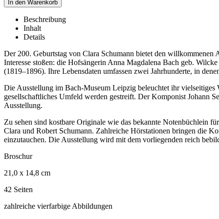
Beschreibung
Inhalt
Details
Der 200. Geburtstag von Clara Schumann bietet den willkommenen An
Interesse stoßen: die Hofsängerin Anna Magdalena Bach geb. Wilc
(1819–1896). Ihre Lebensdaten umfassen zwei Jahrhunderte, in denen
Die Ausstellung im Bach-Museum Leipzig beleuchtet ihr vielseitiges
gesellschaftliches Umfeld werden gestreift. Der Komponist Johann Seb
Ausstellung.
Zu sehen sind kostbare Originale wie das bekannte Notenbüchlein 
Clara und Robert Schumann. Zahlreiche Hörstationen bringen die Ko
einzutauchen. Die Ausstellung wird mit dem vorliegenden reich bebil
Broschur
21,0 x 14,8 cm
42 Seiten
zahlreiche vierfarbige Abbildungen