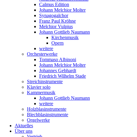
Calmus Edition
Johann Melchior Molter
Synagogalchor
Franz Paul Kröhne
Melchior Vulpius
Johann Gottlieb Naumann
Kirchenmusik
Opern
weitere
Orchesterwerke
Tommaso Albinoni
Johann Melchior Molter
Johannes Gebhardt
Friedrich Wilhelm Stade
Streichinstrumente
Klavier solo
Kammermusik
Johann Gottlieb Naumann
weitere
Holzblasinstrumente
Blechblasinstrumente
Orgelwerke
Aktuelles
Über uns
Vertrieb