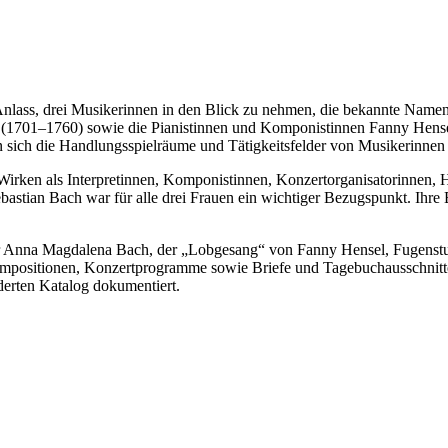
lass, drei Musikerinnen in den Blick zu nehmen, die bekannte Namen 
ke (1701–1760) sowie die Pianistinnen und Komponistinnen Fanny Hen
 sich die Handlungsspielräume und Tätigkeitsfelder von Musikerinnen 
 Wirken als Interpretinnen, Komponistinnen, Konzertorganisatorinnen
astian Bach war für alle drei Frauen ein wichtiger Bezugspunkt. Ihre B
für Anna Magdalena Bach, der „Lobgesang“ von Fanny Hensel, Fugenst
mpositionen, Konzertprogramme sowie Briefe und Tagebuchausschnitte 
derten Katalog dokumentiert.