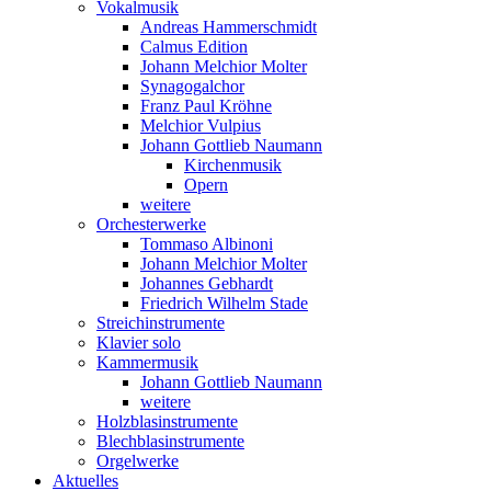
Vokalmusik
Andreas Hammerschmidt
Calmus Edition
Johann Melchior Molter
Synagogalchor
Franz Paul Kröhne
Melchior Vulpius
Johann Gottlieb Naumann
Kirchenmusik
Opern
weitere
Orchesterwerke
Tommaso Albinoni
Johann Melchior Molter
Johannes Gebhardt
Friedrich Wilhelm Stade
Streichinstrumente
Klavier solo
Kammermusik
Johann Gottlieb Naumann
weitere
Holzblasinstrumente
Blechblasinstrumente
Orgelwerke
Aktuelles