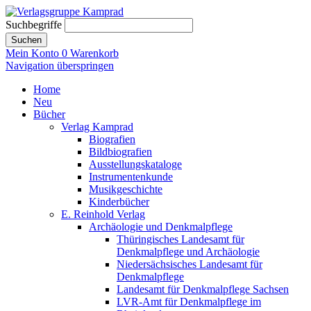
Suchbegriffe
Suchen
Mein Konto
0
Warenkorb
Navigation überspringen
Home
Neu
Bücher
Verlag Kamprad
Biografien
Bildbiografien
Ausstellungskataloge
Instrumentenkunde
Musikgeschichte
Kinderbücher
E. Reinhold Verlag
Archäologie und Denkmalpflege
Thüringisches Landesamt für
Denkmalpflege und Archäologie
Niedersächsisches Landesamt für
Denkmalpflege
Landesamt für Denkmalpflege Sachsen
LVR-Amt für Denkmalpflege im