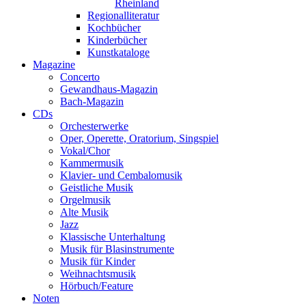
Rheinland
Regionalliteratur
Kochbücher
Kinderbücher
Kunstkataloge
Magazine
Concerto
Gewandhaus-Magazin
Bach-Magazin
CDs
Orchesterwerke
Oper, Operette, Oratorium, Singspiel
Vokal/Chor
Kammermusik
Klavier- und Cembalomusik
Geistliche Musik
Orgelmusik
Alte Musik
Jazz
Klassische Unterhaltung
Musik für Blasinstrumente
Musik für Kinder
Weihnachtsmusik
Hörbuch/Feature
Noten