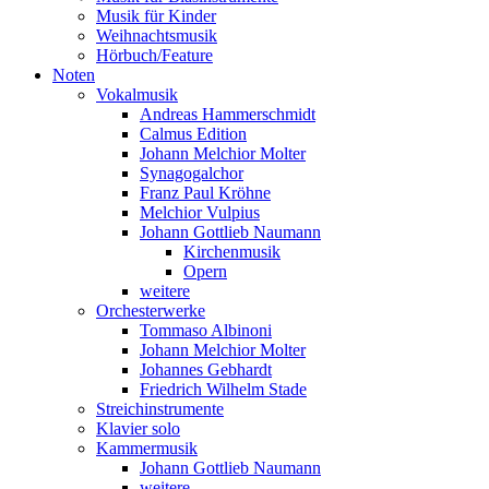
Musik für Kinder
Weihnachtsmusik
Hörbuch/Feature
Noten
Vokalmusik
Andreas Hammerschmidt
Calmus Edition
Johann Melchior Molter
Synagogalchor
Franz Paul Kröhne
Melchior Vulpius
Johann Gottlieb Naumann
Kirchenmusik
Opern
weitere
Orchesterwerke
Tommaso Albinoni
Johann Melchior Molter
Johannes Gebhardt
Friedrich Wilhelm Stade
Streichinstrumente
Klavier solo
Kammermusik
Johann Gottlieb Naumann
weitere