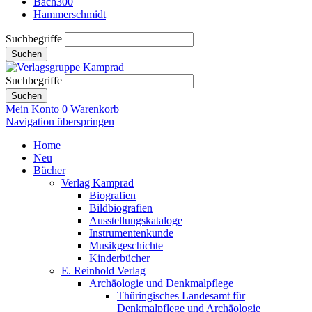
Bach300
Hammerschmidt
Suchbegriffe
Suchen
Suchbegriffe
Suchen
Mein Konto
0
Warenkorb
Navigation überspringen
Home
Neu
Bücher
Verlag Kamprad
Biografien
Bildbiografien
Ausstellungskataloge
Instrumentenkunde
Musikgeschichte
Kinderbücher
E. Reinhold Verlag
Archäologie und Denkmalpflege
Thüringisches Landesamt für
Denkmalpflege und Archäologie