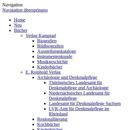
Navigation
Navigation überspringen
Home
Neu
Bücher
Verlag Kamprad
Biografien
Bildbiografien
Ausstellungskataloge
Instrumentenkunde
Musikgeschichte
Kinderbücher
E. Reinhold Verlag
Archäologie und Denkmalpflege
Thüringisches Landesamt für
Denkmalpflege und Archäologie
Niedersächsisches Landesamt für
Denkmalpflege
Landesamt für Denkmalpflege Sachsen
LVR-Amt für Denkmalpflege im
Rheinland
Regionalliteratur
Kochbücher
Kinderbücher