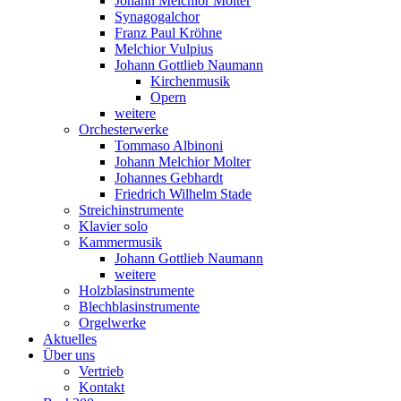
Johann Melchior Molter
Synagogalchor
Franz Paul Kröhne
Melchior Vulpius
Johann Gottlieb Naumann
Kirchenmusik
Opern
weitere
Orchesterwerke
Tommaso Albinoni
Johann Melchior Molter
Johannes Gebhardt
Friedrich Wilhelm Stade
Streichinstrumente
Klavier solo
Kammermusik
Johann Gottlieb Naumann
weitere
Holzblasinstrumente
Blechblasinstrumente
Orgelwerke
Aktuelles
Über uns
Vertrieb
Kontakt