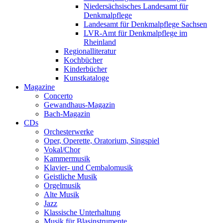
Niedersächsisches Landesamt für
Denkmalpflege
Landesamt für Denkmalpflege Sachsen
LVR-Amt für Denkmalpflege im
Rheinland
Regionalliteratur
Kochbücher
Kinderbücher
Kunstkataloge
Magazine
Concerto
Gewandhaus-Magazin
Bach-Magazin
CDs
Orchesterwerke
Oper, Operette, Oratorium, Singspiel
Vokal/Chor
Kammermusik
Klavier- und Cembalomusik
Geistliche Musik
Orgelmusik
Alte Musik
Jazz
Klassische Unterhaltung
Musik für Blasinstrumente