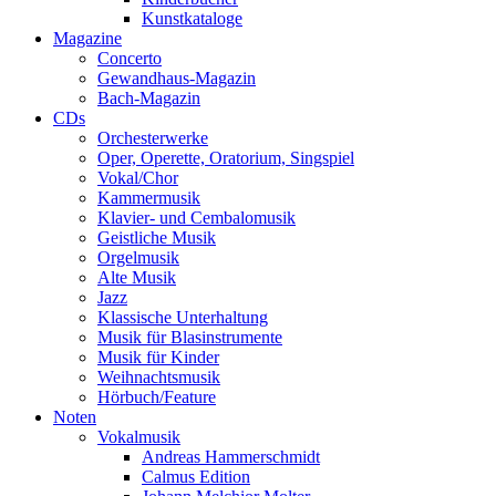
Kunstkataloge
Magazine
Concerto
Gewandhaus-Magazin
Bach-Magazin
CDs
Orchesterwerke
Oper, Operette, Oratorium, Singspiel
Vokal/Chor
Kammermusik
Klavier- und Cembalomusik
Geistliche Musik
Orgelmusik
Alte Musik
Jazz
Klassische Unterhaltung
Musik für Blasinstrumente
Musik für Kinder
Weihnachtsmusik
Hörbuch/Feature
Noten
Vokalmusik
Andreas Hammerschmidt
Calmus Edition