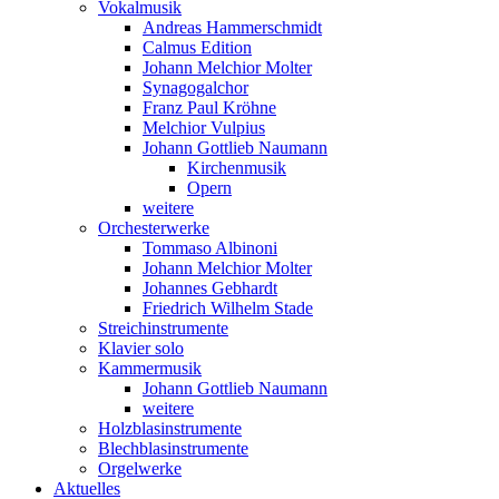
Vokalmusik
Andreas Hammerschmidt
Calmus Edition
Johann Melchior Molter
Synagogalchor
Franz Paul Kröhne
Melchior Vulpius
Johann Gottlieb Naumann
Kirchenmusik
Opern
weitere
Orchesterwerke
Tommaso Albinoni
Johann Melchior Molter
Johannes Gebhardt
Friedrich Wilhelm Stade
Streichinstrumente
Klavier solo
Kammermusik
Johann Gottlieb Naumann
weitere
Holzblasinstrumente
Blechblasinstrumente
Orgelwerke
Aktuelles