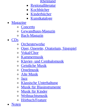
Rheinland
Regionalliteratur
Kochbücher
Kinderbücher
Kunstkataloge
Magazine
Concerto
Gewandhaus-Magazin
Bach-Magazin
CDs
Orchesterwerke
Oper, Operette, Oratorium, Singspiel
Vokal/Chor
Kammermusik
Klavier- und Cembalomusik
Geistliche Musik
Orgelmusik
Alte Musik
Jazz
Klassische Unterhaltung
Musik für Blasinstrumente
Musik für Kinder
Weihnachtsmusik
Hörbuch/Feature
Noten