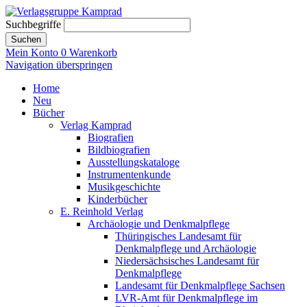
Suchbegriffe
Suchen
Mein Konto
0
Warenkorb
Navigation überspringen
Home
Neu
Bücher
Verlag Kamprad
Biografien
Bildbiografien
Ausstellungskataloge
Instrumentenkunde
Musikgeschichte
Kinderbücher
E. Reinhold Verlag
Archäologie und Denkmalpflege
Thüringisches Landesamt für
Denkmalpflege und Archäologie
Niedersächsisches Landesamt für
Denkmalpflege
Landesamt für Denkmalpflege Sachsen
LVR-Amt für Denkmalpflege im