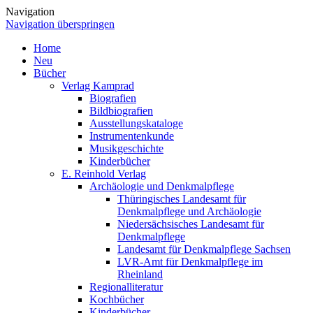
Navigation
Navigation überspringen
Home
Neu
Bücher
Verlag Kamprad
Biografien
Bildbiografien
Ausstellungskataloge
Instrumentenkunde
Musikgeschichte
Kinderbücher
E. Reinhold Verlag
Archäologie und Denkmalpflege
Thüringisches Landesamt für
Denkmalpflege und Archäologie
Niedersächsisches Landesamt für
Denkmalpflege
Landesamt für Denkmalpflege Sachsen
LVR-Amt für Denkmalpflege im
Rheinland
Regionalliteratur
Kochbücher
Kinderbücher