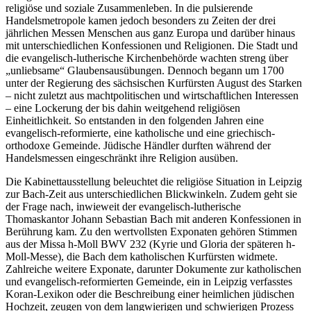
religiöse und soziale Zusammenleben. In die pulsierende
Handelsmetropole kamen jedoch besonders zu Zeiten der drei
jährlichen Messen Menschen aus ganz Europa und darüber hinaus
mit unterschiedlichen Konfessionen und Religionen. Die Stadt und
die evangelisch-lutherische Kirchenbehörde wachten streng über
„unliebsame“ Glaubensausübungen. Dennoch begann um 1700
unter der Regierung des sächsischen Kurfürsten August des Starken
– nicht zuletzt aus machtpolitischen und wirtschaftlichen Interessen
– eine Lockerung der bis dahin weitgehend religiösen
Einheitlichkeit. So entstanden in den folgenden Jahren eine
evangelisch-reformierte, eine katholische und eine griechisch-
orthodoxe Gemeinde. Jüdische Händler durften während der
Handelsmessen eingeschränkt ihre Religion ausüben.
Die Kabinettausstellung beleuchtet die religiöse Situation in Leipzig
zur Bach-Zeit aus unterschiedlichen Blickwinkeln. Zudem geht sie
der Frage nach, inwieweit der evangelisch-lutherische
Thomaskantor Johann Sebastian Bach mit anderen Konfessionen in
Berührung kam. Zu den wertvollsten Exponaten gehören Stimmen
aus der Missa h-Moll BWV 232 (Kyrie und Gloria der späteren h-
Moll-Messe), die Bach dem katholischen Kurfürsten widmete.
Zahlreiche weitere Exponate, darunter Dokumente zur katholischen
und evangelisch-reformierten Gemeinde, ein in Leipzig verfasstes
Koran-Lexikon oder die Beschreibung einer heimlichen jüdischen
Hochzeit, zeugen von dem langwierigen und schwierigen Prozess