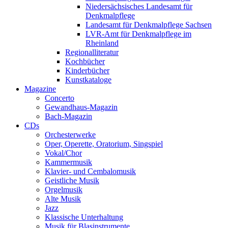
Niedersächsisches Landesamt für
Denkmalpflege
Landesamt für Denkmalpflege Sachsen
LVR-Amt für Denkmalpflege im
Rheinland
Regionalliteratur
Kochbücher
Kinderbücher
Kunstkataloge
Magazine
Concerto
Gewandhaus-Magazin
Bach-Magazin
CDs
Orchesterwerke
Oper, Operette, Oratorium, Singspiel
Vokal/Chor
Kammermusik
Klavier- und Cembalomusik
Geistliche Musik
Orgelmusik
Alte Musik
Jazz
Klassische Unterhaltung
Musik für Blasinstrumente