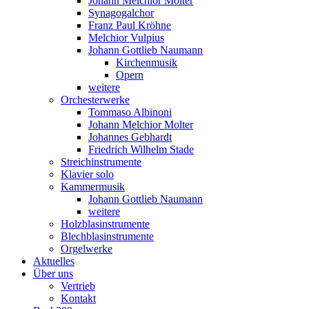
Johann Melchior Molter
Synagogalchor
Franz Paul Kröhne
Melchior Vulpius
Johann Gottlieb Naumann
Kirchenmusik
Opern
weitere
Orchesterwerke
Tommaso Albinoni
Johann Melchior Molter
Johannes Gebhardt
Friedrich Wilhelm Stade
Streichinstrumente
Klavier solo
Kammermusik
Johann Gottlieb Naumann
weitere
Holzblasinstrumente
Blechblasinstrumente
Orgelwerke
Aktuelles
Über uns
Vertrieb
Kontakt