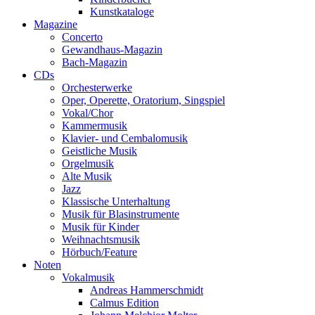
Kunstkataloge
Magazine
Concerto
Gewandhaus-Magazin
Bach-Magazin
CDs
Orchesterwerke
Oper, Operette, Oratorium, Singspiel
Vokal/Chor
Kammermusik
Klavier- und Cembalomusik
Geistliche Musik
Orgelmusik
Alte Musik
Jazz
Klassische Unterhaltung
Musik für Blasinstrumente
Musik für Kinder
Weihnachtsmusik
Hörbuch/Feature
Noten
Vokalmusik
Andreas Hammerschmidt
Calmus Edition