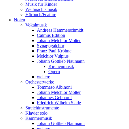
Musik für Kinder
Weihnachtsmusik
Hörbuch/Feature
Noten
Vokalmusik
Andreas Hammerschmidt
Calmus Edition
Johann Melchior Molter
Synagogalchor
Franz Paul Kröhne
Melchior Vulpius
Johann Gottlieb Naumann
Kirchenmusik
Opern
weitere
Orchesterwerke
Tommaso Albinoni
Johann Melchior Molter
Johannes Gebhardt
Friedrich Wilhelm Stade
Streichinstrumente
Klavier solo
Kammermusik
Johann Gottlieb Naumann
weitere