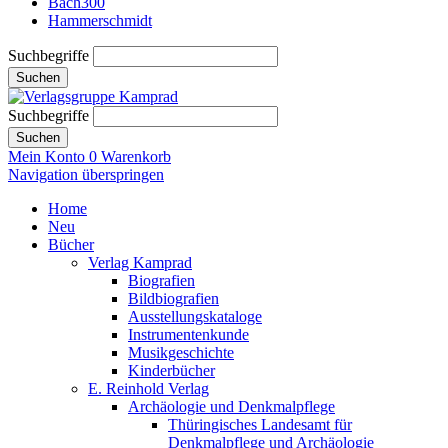
Bach300
Hammerschmidt
Suchbegriffe
Suchen
Suchbegriffe
Suchen
Mein Konto
0
Warenkorb
Navigation überspringen
Home
Neu
Bücher
Verlag Kamprad
Biografien
Bildbiografien
Ausstellungskataloge
Instrumentenkunde
Musikgeschichte
Kinderbücher
E. Reinhold Verlag
Archäologie und Denkmalpflege
Thüringisches Landesamt für
Denkmalpflege und Archäologie