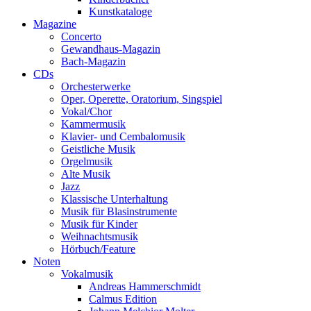
Kunstkataloge
Magazine
Concerto
Gewandhaus-Magazin
Bach-Magazin
CDs
Orchesterwerke
Oper, Operette, Oratorium, Singspiel
Vokal/Chor
Kammermusik
Klavier- und Cembalomusik
Geistliche Musik
Orgelmusik
Alte Musik
Jazz
Klassische Unterhaltung
Musik für Blasinstrumente
Musik für Kinder
Weihnachtsmusik
Hörbuch/Feature
Noten
Vokalmusik
Andreas Hammerschmidt
Calmus Edition