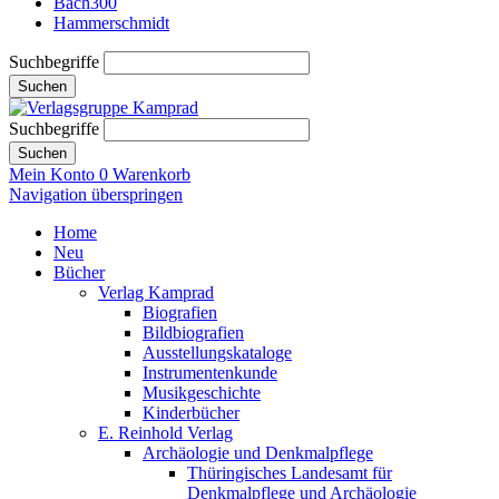
Bach300
Hammerschmidt
Suchbegriffe
Suchen
Suchbegriffe
Suchen
Mein Konto
0
Warenkorb
Navigation überspringen
Home
Neu
Bücher
Verlag Kamprad
Biografien
Bildbiografien
Ausstellungskataloge
Instrumentenkunde
Musikgeschichte
Kinderbücher
E. Reinhold Verlag
Archäologie und Denkmalpflege
Thüringisches Landesamt für
Denkmalpflege und Archäologie