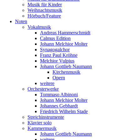
Musik für Kinder
Weihnachtsmusik
Hörbuch/Feature
Noten
Vokalmusik
Andreas Hammerschmidt
Calmus Edition
Johann Melchior Molter
Synagogalchor
Franz Paul Kröhne
Melchior Vulpius
Johann Gottlieb Naumann
Kirchenmusik
Opern
weitere
Orchesterwerke
Tommaso Albinoni
Johann Melchior Molter
Johannes Gebhardt
Friedrich Wilhelm Stade
Streichinstrumente
Klavier solo
Kammermusik
Johann Gottlieb Naumann
weitere