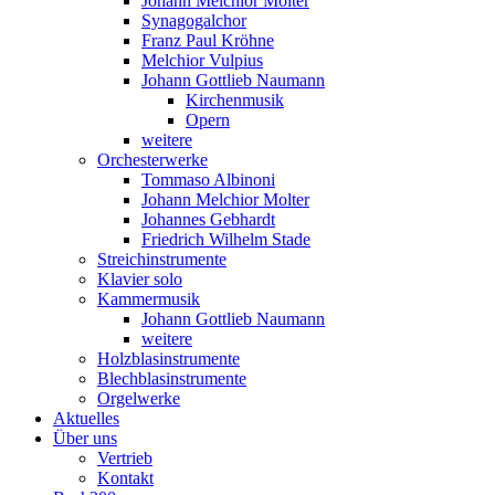
Johann Melchior Molter
Synagogalchor
Franz Paul Kröhne
Melchior Vulpius
Johann Gottlieb Naumann
Kirchenmusik
Opern
weitere
Orchesterwerke
Tommaso Albinoni
Johann Melchior Molter
Johannes Gebhardt
Friedrich Wilhelm Stade
Streichinstrumente
Klavier solo
Kammermusik
Johann Gottlieb Naumann
weitere
Holzblasinstrumente
Blechblasinstrumente
Orgelwerke
Aktuelles
Über uns
Vertrieb
Kontakt