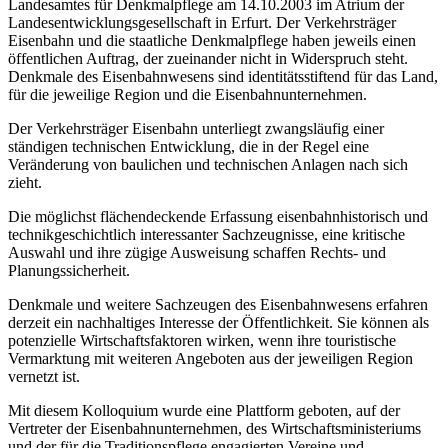
Landesamtes für Denkmalpflege am 14.10.2003 im Atrium der
Landesentwicklungsgesellschaft in Erfurt. Der Verkehrsträger
Eisenbahn und die staatliche Denkmalpflege haben jeweils einen
öffentlichen Auftrag, der zueinander nicht in Widerspruch steht.
Denkmale des Eisenbahnwesens sind identitätsstiftend für das Land,
für die jeweilige Region und die Eisenbahnunternehmen.
Der Verkehrsträger Eisenbahn unterliegt zwangsläufig einer
ständigen technischen Entwicklung, die in der Regel eine
Veränderung von baulichen und technischen Anlagen nach sich
zieht.
Die möglichst flächendeckende Erfassung eisenbahnhistorisch und
technikgeschichtlich interessanter Sachzeugnisse, eine kritische
Auswahl und ihre zügige Ausweisung schaffen Rechts- und
Planungssicherheit.
Denkmale und weitere Sachzeugen des Eisenbahnwesens erfahren
derzeit ein nachhaltiges Interesse der Öffentlichkeit. Sie können als
potenzielle Wirtschaftsfaktoren wirken, wenn ihre touristische
Vermarktung mit weiteren Angeboten aus der jeweiligen Region
vernetzt ist.
Mit diesem Kolloquium wurde eine Plattform geboten, auf der
Vertreter der Eisenbahnunternehmen, des Wirtschaftsministeriums
und der für die Traditionspflege engagierten Vereine und