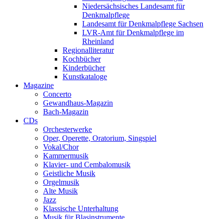
Niedersächsisches Landesamt für
Denkmalpflege
Landesamt für Denkmalpflege Sachsen
LVR-Amt für Denkmalpflege im
Rheinland
Regionalliteratur
Kochbücher
Kinderbücher
Kunstkataloge
Magazine
Concerto
Gewandhaus-Magazin
Bach-Magazin
CDs
Orchesterwerke
Oper, Operette, Oratorium, Singspiel
Vokal/Chor
Kammermusik
Klavier- und Cembalomusik
Geistliche Musik
Orgelmusik
Alte Musik
Jazz
Klassische Unterhaltung
Musik für Blasinstrumente