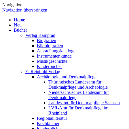
Navigation
Navigation überspringen
Home
Neu
Bücher
Verlag Kamprad
Biografien
Bildbiografien
Ausstellungskataloge
Instrumentenkunde
Musikgeschichte
Kinderbücher
E. Reinhold Verlag
Archäologie und Denkmalpflege
Thüringisches Landesamt für
Denkmalpflege und Archäologie
Niedersächsisches Landesamt für
Denkmalpflege
Landesamt für Denkmalpflege Sachsen
LVR-Amt für Denkmalpflege im
Rheinland
Regionalliteratur
Kochbücher
Kinderbücher