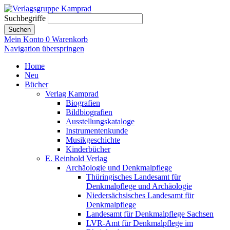
Suchbegriffe
Suchen
Mein Konto
0
Warenkorb
Navigation überspringen
Home
Neu
Bücher
Verlag Kamprad
Biografien
Bildbiografien
Ausstellungskataloge
Instrumentenkunde
Musikgeschichte
Kinderbücher
E. Reinhold Verlag
Archäologie und Denkmalpflege
Thüringisches Landesamt für
Denkmalpflege und Archäologie
Niedersächsisches Landesamt für
Denkmalpflege
Landesamt für Denkmalpflege Sachsen
LVR-Amt für Denkmalpflege im