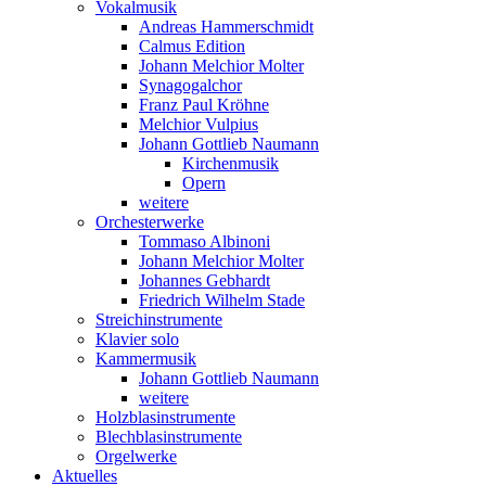
Vokalmusik
Andreas Hammerschmidt
Calmus Edition
Johann Melchior Molter
Synagogalchor
Franz Paul Kröhne
Melchior Vulpius
Johann Gottlieb Naumann
Kirchenmusik
Opern
weitere
Orchesterwerke
Tommaso Albinoni
Johann Melchior Molter
Johannes Gebhardt
Friedrich Wilhelm Stade
Streichinstrumente
Klavier solo
Kammermusik
Johann Gottlieb Naumann
weitere
Holzblasinstrumente
Blechblasinstrumente
Orgelwerke
Aktuelles