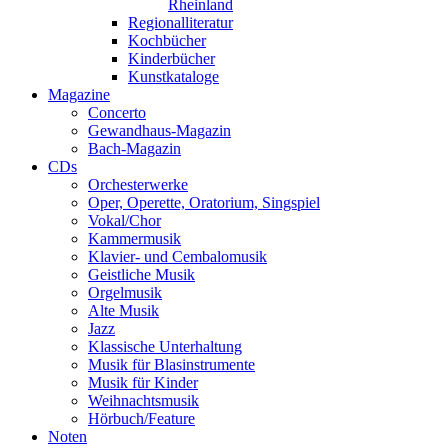
Rheinland
Regionalliteratur
Kochbücher
Kinderbücher
Kunstkataloge
Magazine
Concerto
Gewandhaus-Magazin
Bach-Magazin
CDs
Orchesterwerke
Oper, Operette, Oratorium, Singspiel
Vokal/Chor
Kammermusik
Klavier- und Cembalomusik
Geistliche Musik
Orgelmusik
Alte Musik
Jazz
Klassische Unterhaltung
Musik für Blasinstrumente
Musik für Kinder
Weihnachtsmusik
Hörbuch/Feature
Noten