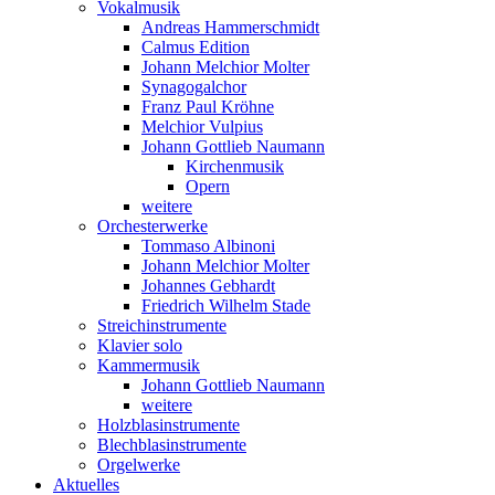
Vokalmusik
Andreas Hammerschmidt
Calmus Edition
Johann Melchior Molter
Synagogalchor
Franz Paul Kröhne
Melchior Vulpius
Johann Gottlieb Naumann
Kirchenmusik
Opern
weitere
Orchesterwerke
Tommaso Albinoni
Johann Melchior Molter
Johannes Gebhardt
Friedrich Wilhelm Stade
Streichinstrumente
Klavier solo
Kammermusik
Johann Gottlieb Naumann
weitere
Holzblasinstrumente
Blechblasinstrumente
Orgelwerke
Aktuelles