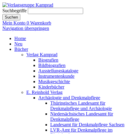
Suchbegriffe
Suchen
Mein Konto
0
Warenkorb
Navigation überspringen
Home
Neu
Bücher
Verlag Kamprad
Biografien
Bildbiografien
Ausstellungskataloge
Instrumentenkunde
Musikgeschichte
Kinderbücher
E. Reinhold Verlag
Archäologie und Denkmalpflege
Thüringisches Landesamt für
Denkmalpflege und Archäologie
Niedersächsisches Landesamt für
Denkmalpflege
Landesamt für Denkmalpflege Sachsen
LVR-Amt für Denkmalpflege im