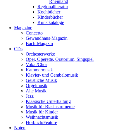
Rheinland
Regionalliteratur
Kochbücher
Kinderbücher
Kunstkataloge
Magazine
Concerto
Gewandhaus-Magazin
Bach-Magazin
CDs
Orchesterwerke
Oper, Operette, Oratorium, Singspiel
Vokal/Chor
Kammermusik
Klavier- und Cembalomusik
Geistliche Musik
Orgelmusik
Alte Musik
Jazz
Klassische Unterhaltung
Musik für Blasinstrumente
Musik für Kinder
Weihnachtsmusik
Hörbuch/Feature
Noten