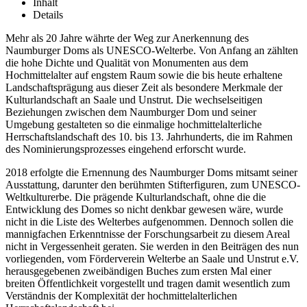
Inhalt
Details
Mehr als 20 Jahre währte der Weg zur Anerkennung des
Naumburger Doms als UNESCO-Welterbe. Von Anfang an zählten
die hohe Dichte und Qualität von Monumenten aus dem
Hochmittelalter auf engstem Raum sowie die bis heute erhaltene
Landschaftsprägung aus dieser Zeit als besondere Merkmale der
Kulturlandschaft an Saale und Unstrut. Die wechselseitigen
Beziehungen zwischen dem Naumburger Dom und seiner
Umgebung gestalteten so die einmalige hochmittelalterliche
Herrschaftslandschaft des 10. bis 13. Jahrhunderts, die im Rahmen
des Nominierungsprozesses eingehend erforscht wurde.
2018 erfolgte die Ernennung des Naumburger Doms mitsamt seiner
Ausstattung, darunter den berühmten Stifterfiguren, zum UNESCO-
Weltkulturerbe. Die prägende Kulturlandschaft, ohne die die
Entwicklung des Domes so nicht denkbar gewesen wäre, wurde
nicht in die Liste des Welterbes aufgenommen. Dennoch sollen die
mannigfachen Erkenntnisse der Forschungsarbeit zu diesem Areal
nicht in Vergessenheit geraten. Sie werden in den Beiträgen des nun
vorliegenden, vom Förderverein Welterbe an Saale und Unstrut e.V.
herausgegebenen zweibändigen Buches zum ersten Mal einer
breiten Öffentlichkeit vorgestellt und tragen damit wesentlich zum
Verständnis der Komplexität der hochmittelalterlichen