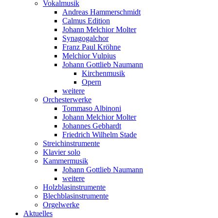
Vokalmusik
Andreas Hammerschmidt
Calmus Edition
Johann Melchior Molter
Synagogalchor
Franz Paul Kröhne
Melchior Vulpius
Johann Gottlieb Naumann
Kirchenmusik
Opern
weitere
Orchesterwerke
Tommaso Albinoni
Johann Melchior Molter
Johannes Gebhardt
Friedrich Wilhelm Stade
Streichinstrumente
Klavier solo
Kammermusik
Johann Gottlieb Naumann
weitere
Holzblasinstrumente
Blechblasinstrumente
Orgelwerke
Aktuelles