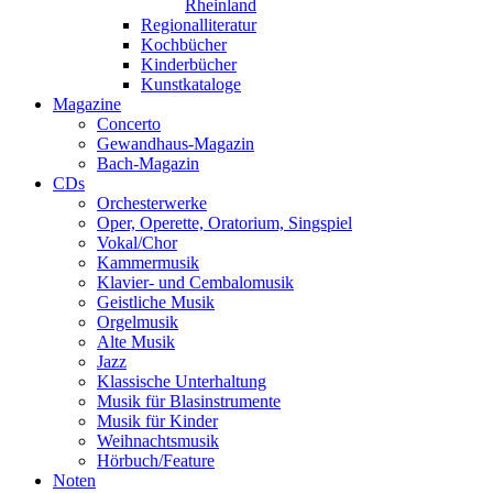
Rheinland
Regionalliteratur
Kochbücher
Kinderbücher
Kunstkataloge
Magazine
Concerto
Gewandhaus-Magazin
Bach-Magazin
CDs
Orchesterwerke
Oper, Operette, Oratorium, Singspiel
Vokal/Chor
Kammermusik
Klavier- und Cembalomusik
Geistliche Musik
Orgelmusik
Alte Musik
Jazz
Klassische Unterhaltung
Musik für Blasinstrumente
Musik für Kinder
Weihnachtsmusik
Hörbuch/Feature
Noten