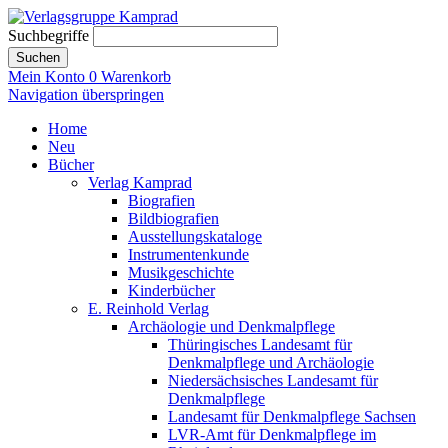
Suchbegriffe
Suchen
Mein Konto
0
Warenkorb
Navigation überspringen
Home
Neu
Bücher
Verlag Kamprad
Biografien
Bildbiografien
Ausstellungskataloge
Instrumentenkunde
Musikgeschichte
Kinderbücher
E. Reinhold Verlag
Archäologie und Denkmalpflege
Thüringisches Landesamt für
Denkmalpflege und Archäologie
Niedersächsisches Landesamt für
Denkmalpflege
Landesamt für Denkmalpflege Sachsen
LVR-Amt für Denkmalpflege im