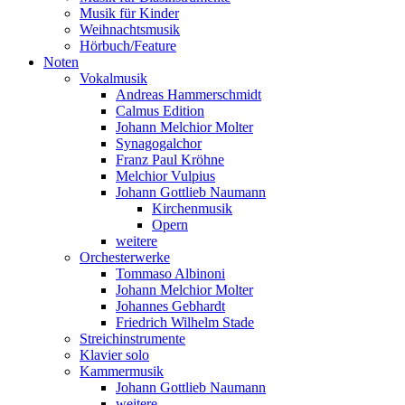
Musik für Kinder
Weihnachtsmusik
Hörbuch/Feature
Noten
Vokalmusik
Andreas Hammerschmidt
Calmus Edition
Johann Melchior Molter
Synagogalchor
Franz Paul Kröhne
Melchior Vulpius
Johann Gottlieb Naumann
Kirchenmusik
Opern
weitere
Orchesterwerke
Tommaso Albinoni
Johann Melchior Molter
Johannes Gebhardt
Friedrich Wilhelm Stade
Streichinstrumente
Klavier solo
Kammermusik
Johann Gottlieb Naumann
weitere