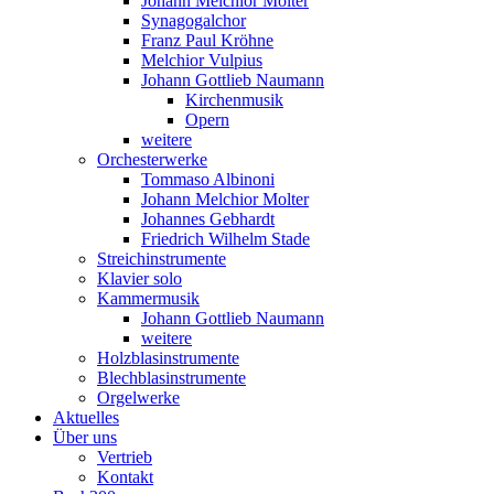
Johann Melchior Molter
Synagogalchor
Franz Paul Kröhne
Melchior Vulpius
Johann Gottlieb Naumann
Kirchenmusik
Opern
weitere
Orchesterwerke
Tommaso Albinoni
Johann Melchior Molter
Johannes Gebhardt
Friedrich Wilhelm Stade
Streichinstrumente
Klavier solo
Kammermusik
Johann Gottlieb Naumann
weitere
Holzblasinstrumente
Blechblasinstrumente
Orgelwerke
Aktuelles
Über uns
Vertrieb
Kontakt