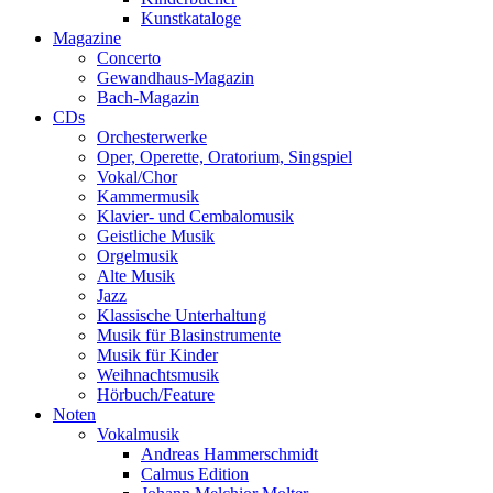
Kunstkataloge
Magazine
Concerto
Gewandhaus-Magazin
Bach-Magazin
CDs
Orchesterwerke
Oper, Operette, Oratorium, Singspiel
Vokal/Chor
Kammermusik
Klavier- und Cembalomusik
Geistliche Musik
Orgelmusik
Alte Musik
Jazz
Klassische Unterhaltung
Musik für Blasinstrumente
Musik für Kinder
Weihnachtsmusik
Hörbuch/Feature
Noten
Vokalmusik
Andreas Hammerschmidt
Calmus Edition