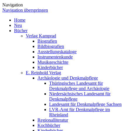
Navigation
Navigation überspringen
Home
Neu
Bücher
Verlag Kamprad
Biografien
Bildbiografien
Ausstellungskataloge
Instrumentenkunde
Musikgeschichte
Kinderbücher
E. Reinhold Verlag
Archäologie und Denkmalpflege
Thüringisches Landesamt für
Denkmalpflege und Archäologie
Niedersächsisches Landesamt für
Denkmalpflege
Landesamt für Denkmalpflege Sachsen
LVR-Amt für Denkmalpflege im
Rheinland
Regionalliteratur
Kochbücher
Kinderbücher