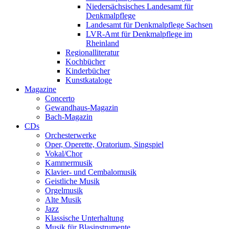
Niedersächsisches Landesamt für
Denkmalpflege
Landesamt für Denkmalpflege Sachsen
LVR-Amt für Denkmalpflege im
Rheinland
Regionalliteratur
Kochbücher
Kinderbücher
Kunstkataloge
Magazine
Concerto
Gewandhaus-Magazin
Bach-Magazin
CDs
Orchesterwerke
Oper, Operette, Oratorium, Singspiel
Vokal/Chor
Kammermusik
Klavier- und Cembalomusik
Geistliche Musik
Orgelmusik
Alte Musik
Jazz
Klassische Unterhaltung
Musik für Blasinstrumente