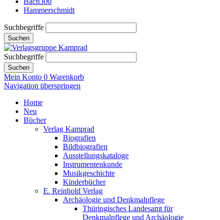
Bach300
Hammerschmidt
Suchbegriffe
Suchen
Suchbegriffe
Suchen
Mein Konto
0
Warenkorb
Navigation überspringen
Home
Neu
Bücher
Verlag Kamprad
Biografien
Bildbiografien
Ausstellungskataloge
Instrumentenkunde
Musikgeschichte
Kinderbücher
E. Reinhold Verlag
Archäologie und Denkmalpflege
Thüringisches Landesamt für
Denkmalpflege und Archäologie