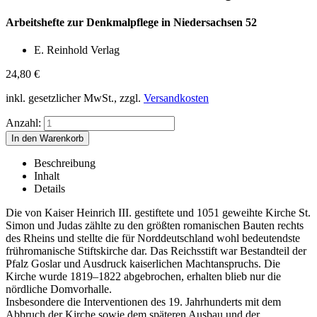
Arbeitshefte zur Denkmalpflege in Niedersachsen 52
E. Reinhold Verlag
24,80
€
inkl. gesetzlicher MwSt., zzgl.
Versandkosten
Anzahl:
Beschreibung
Inhalt
Details
Die von Kaiser Heinrich III. gestiftete und 1051 geweihte Kirche St.
Simon und Judas zählte zu den größten romanischen Bauten rechts
des Rheins und stellte die für Norddeutschland wohl bedeutendste
frühromanische Stiftskirche dar. Das Reichsstift war Bestandteil der
Pfalz Goslar und Ausdruck kaiserlichen Machtanspruchs. Die
Kirche wurde 1819–1822 abgebrochen, erhalten blieb nur die
nördliche Domvorhalle.
Insbesondere die Interventionen des 19. Jahrhunderts mit dem
Abbruch der Kirche sowie dem späteren Ausbau und der