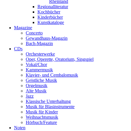
Rheinland
Regionalliteratur
Kochbücher
Kinderbücher
Kunstkataloge
Magazine
Concerto
Gewandhaus-Magazin
Bach-Magazin
CDs
Orchesterwerke
Oper, Operette, Oratorium, Singspiel
Vokal/Chor
Kammermusik
Klavier- und Cembalomusik
Geistliche Musik
Orgelmusik
Alte Musik
Jazz
Klassische Unterhaltung
Musik für Blasinstrumente
Musik für Kinder
Weihnachtsmusik
Hörbuch/Feature
Noten