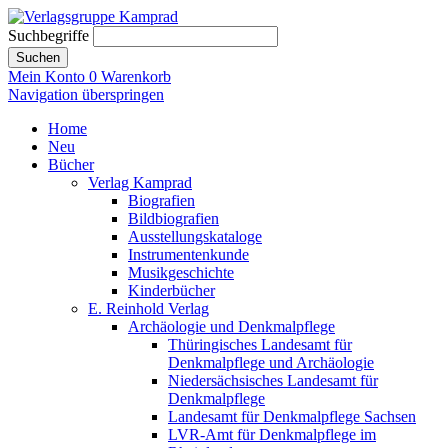
Suchbegriffe
Suchen
Mein Konto
0
Warenkorb
Navigation überspringen
Home
Neu
Bücher
Verlag Kamprad
Biografien
Bildbiografien
Ausstellungskataloge
Instrumentenkunde
Musikgeschichte
Kinderbücher
E. Reinhold Verlag
Archäologie und Denkmalpflege
Thüringisches Landesamt für
Denkmalpflege und Archäologie
Niedersächsisches Landesamt für
Denkmalpflege
Landesamt für Denkmalpflege Sachsen
LVR-Amt für Denkmalpflege im