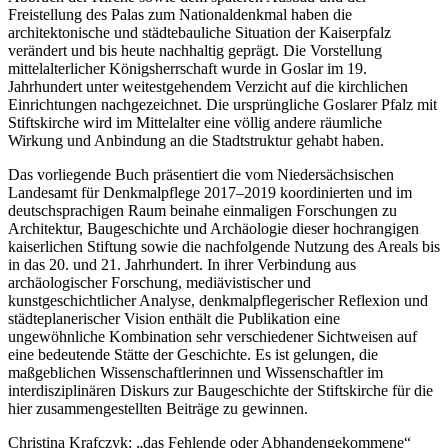
Freistellung des Palas zum Nationaldenkmal haben die
architektonische und städtebauliche Situation der Kaiserpfalz
verändert und bis heute nachhaltig geprägt. Die Vorstellung
mittelalterlicher Königsherrschaft wurde in Goslar im 19.
Jahrhundert unter weitestgehendem Verzicht auf die kirchlichen
Einrichtungen nachgezeichnet. Die ursprüngliche Goslarer Pfalz mit
Stiftskirche wird im Mittelalter eine völlig andere räumliche
Wirkung und Anbindung an die Stadtstruktur gehabt haben.
Das vorliegende Buch präsentiert die vom Niedersächsischen
Landesamt für Denkmalpflege 2017–2019 koordinierten und im
deutschsprachigen Raum beinahe einmaligen Forschungen zu
Architektur, Baugeschichte und Archäologie dieser hochrangigen
kaiserlichen Stiftung sowie die nachfolgende Nutzung des Areals bis
in das 20. und 21. Jahrhundert. In ihrer Verbindung aus
archäologischer Forschung, mediävistischer und
kunstgeschichtlicher Analyse, denkmalpflegerischer Reflexion und
städteplanerischer Vision enthält die Publikation eine
ungewöhnliche Kombination sehr verschiedener Sichtweisen auf
eine bedeutende Stätte der Geschichte. Es ist gelungen, die
maßgeblichen Wissenschaftlerinnen und Wissenschaftler im
interdisziplinären Diskurs zur Baugeschichte der Stiftskirche für die
hier zusammengestellten Beiträge zu gewinnen.
Christina Krafczyk: „das Fehlende oder Abhandengekommene“