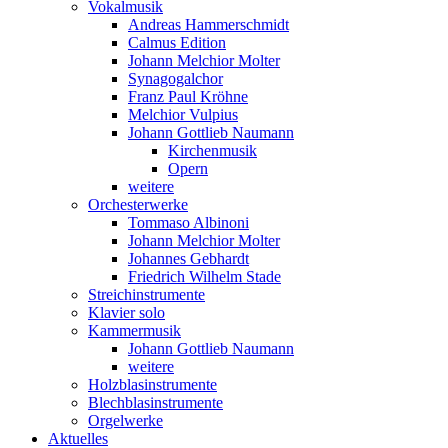
Vokalmusik
Andreas Hammerschmidt
Calmus Edition
Johann Melchior Molter
Synagogalchor
Franz Paul Kröhne
Melchior Vulpius
Johann Gottlieb Naumann
Kirchenmusik
Opern
weitere
Orchesterwerke
Tommaso Albinoni
Johann Melchior Molter
Johannes Gebhardt
Friedrich Wilhelm Stade
Streichinstrumente
Klavier solo
Kammermusik
Johann Gottlieb Naumann
weitere
Holzblasinstrumente
Blechblasinstrumente
Orgelwerke
Aktuelles