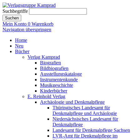
Suchbegriffe
Suchen
Mein Konto
0
Warenkorb
Navigation überspringen
Home
Neu
Bücher
Verlag Kamprad
Biografien
Bildbiografien
Ausstellungskataloge
Instrumentenkunde
Musikgeschichte
Kinderbücher
E. Reinhold Verlag
Archäologie und Denkmalpflege
Thüringisches Landesamt für
Denkmalpflege und Archäologie
Niedersächsisches Landesamt für
Denkmalpflege
Landesamt für Denkmalpflege Sachsen
LVR-Amt für Denkmalpflege im