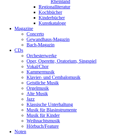
Rheinland
Regionalliteratur
Kochbücher
Kinderbücher
Kunstkataloge
Magazine
Concerto
Gewandhaus-Magazin
Bach-Magazin
CDs
Orchesterwerke
Oper, Operette, Oratorium, Singspiel
Vokal/Chor
Kammermusik
Klavier- und Cembalomusik
Geistliche Musik
Orgelmusik
Alte Musik
Jazz
Klassische Unterhaltung
Musik für Blasinstrumente
Musik für Kinder
Weihnachtsmusik
Hörbuch/Feature
Noten