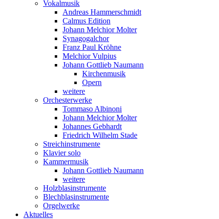
Vokalmusik
Andreas Hammerschmidt
Calmus Edition
Johann Melchior Molter
Synagogalchor
Franz Paul Kröhne
Melchior Vulpius
Johann Gottlieb Naumann
Kirchenmusik
Opern
weitere
Orchesterwerke
Tommaso Albinoni
Johann Melchior Molter
Johannes Gebhardt
Friedrich Wilhelm Stade
Streichinstrumente
Klavier solo
Kammermusik
Johann Gottlieb Naumann
weitere
Holzblasinstrumente
Blechblasinstrumente
Orgelwerke
Aktuelles