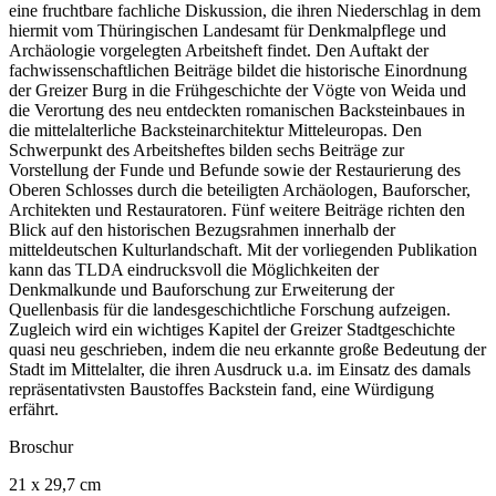
eine fruchtbare fachliche Diskussion, die ihren Niederschlag in dem
hiermit vom Thüringischen Landesamt für Denkmalpflege und
Archäologie vorgelegten Arbeitsheft findet. Den Auftakt der
fachwissenschaftlichen Beiträge bildet die historische Einordnung
der Greizer Burg in die Frühgeschichte der Vögte von Weida und
die Verortung des neu entdeckten romanischen Backsteinbaues in
die mittelalterliche Backsteinarchitektur Mitteleuropas. Den
Schwerpunkt des Arbeitsheftes bilden sechs Beiträge zur
Vorstellung der Funde und Befunde sowie der Restaurierung des
Oberen Schlosses durch die beteiligten Archäologen, Bauforscher,
Architekten und Restauratoren. Fünf weitere Beiträge richten den
Blick auf den historischen Bezugsrahmen innerhalb der
mitteldeutschen Kulturlandschaft. Mit der vorliegenden Publikation
kann das TLDA eindrucksvoll die Möglichkeiten der
Denkmalkunde und Bauforschung zur Erweiterung der
Quellenbasis für die landesgeschichtliche Forschung aufzeigen.
Zugleich wird ein wichtiges Kapitel der Greizer Stadtgeschichte
quasi neu geschrieben, indem die neu erkannte große Bedeutung der
Stadt im Mittelalter, die ihren Ausdruck u.a. im Einsatz des damals
repräsentativsten Baustoffes Backstein fand, eine Würdigung
erfährt.
Broschur
21 x 29,7 cm