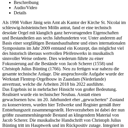
Beschreibung
Audio/Video
Details
Als 1998 Volker Jänig sein Amt als Kantor der Kirche St. Nicolai im
schleswig-holsteinischen Mölln antrat, fand er eine technisch
desolate Orgel mit klanglich ganz hervorragenden Eigenschaften
und Bestandteilen aus sechs Jahrhunderten vor. Unter anderem auf
Basis einer sorgfältigen Bestandsaufnahme und eines internationalen
Symposiums im Jahr 2009 entstand ein Konzept, das möglichst viel
des historisch überaus wertvollen Pfeifenwerks in musikalisch
sinnvoller Weise ordnete. Dies wiederum führte zu einer
Fokussierung auf die Bestände von Jacob Scherer (1558) und
Christoph Julius Bünting (1766). Neu zu fertigen war nahezu die
gesamte technische Anlage. Die anspruchsvolle Aufgabe wurde der
Werkstatt Flentrop Orgelbouw in Zaandam (Niederlande)
anvertraut, welche die Arbeiten 2018 bis 2022 ausführte.
Das Ergebnis ist in mehrfacher Hinsicht von großer Bedeutung.
Realisiert wurde ein technischer Neubau. Anstatt einen
gewachsenen bzw. im 20. Jahrhundert eher „gewucherten“ Zustand
zu konservieren, wurden hier Teilwerke und Register gemäß ihrer
Entstehungszeit zusammengestellt. Hervorzuheben ist dabei der nun
größte zusammenhängende Bestand an klingendem Material von
Jacob Scherer. Die musikalische Handschrift von Christoph Julius
Bünting tritt im Hauptwerk und im Rückpositiv zutage. Integriert in