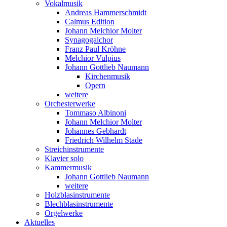
Vokalmusik
Andreas Hammerschmidt
Calmus Edition
Johann Melchior Molter
Synagogalchor
Franz Paul Kröhne
Melchior Vulpius
Johann Gottlieb Naumann
Kirchenmusik
Opern
weitere
Orchesterwerke
Tommaso Albinoni
Johann Melchior Molter
Johannes Gebhardt
Friedrich Wilhelm Stade
Streichinstrumente
Klavier solo
Kammermusik
Johann Gottlieb Naumann
weitere
Holzblasinstrumente
Blechblasinstrumente
Orgelwerke
Aktuelles