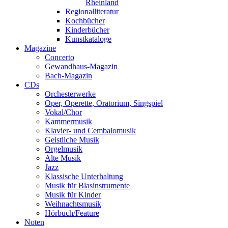
Rheinland
Regionalliteratur
Kochbücher
Kinderbücher
Kunstkataloge
Magazine
Concerto
Gewandhaus-Magazin
Bach-Magazin
CDs
Orchesterwerke
Oper, Operette, Oratorium, Singspiel
Vokal/Chor
Kammermusik
Klavier- und Cembalomusik
Geistliche Musik
Orgelmusik
Alte Musik
Jazz
Klassische Unterhaltung
Musik für Blasinstrumente
Musik für Kinder
Weihnachtsmusik
Hörbuch/Feature
Noten