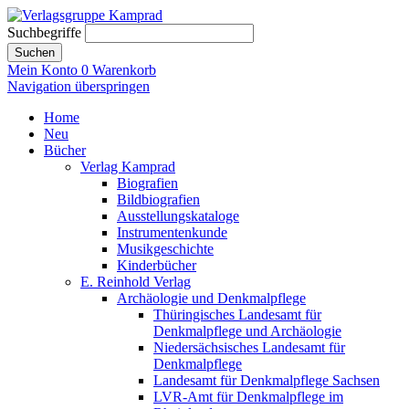
Suchbegriffe
Suchen
Mein Konto
0
Warenkorb
Navigation überspringen
Home
Neu
Bücher
Verlag Kamprad
Biografien
Bildbiografien
Ausstellungskataloge
Instrumentenkunde
Musikgeschichte
Kinderbücher
E. Reinhold Verlag
Archäologie und Denkmalpflege
Thüringisches Landesamt für
Denkmalpflege und Archäologie
Niedersächsisches Landesamt für
Denkmalpflege
Landesamt für Denkmalpflege Sachsen
LVR-Amt für Denkmalpflege im