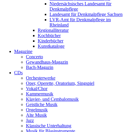
Niedersächsisches Landesamt für
Denkmalpflege
Landesamt für Denkmalpflege Sachsen
LVR-Amt für Denkmalpflege im
Rheinland
Regionalliteratur
Kochbücher
Kinderbücher
Kunstkataloge
Magazine
Concerto
Gewandhaus-Magazin
Bach-Magazin
CDs
Orchesterwerke
Oper, Operette, Oratorium, Singspiel
Vokal/Chor
Kammermusik
Klavier- und Cembalomusik
Geistliche Musik
Orgelmusik
Alte Musik
Jazz
Klassische Unterhaltung
Musik für Blasinstrumente