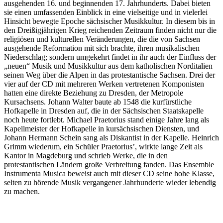
ausgehenden 16. und beginnenden 17. Jahrhunderts. Dabei bieten
sie einen umfassenden Einblick in eine vielseitige und in vielerlei
Hinsicht bewegte Epoche sächsischer Musikkultur. In diesem bis in
den Dreißigjährigen Krieg reichenden Zeitraum finden nicht nur die
religiösen und kulturellen Veränderungen, die die von Sachsen
ausgehende Reformation mit sich brachte, ihren musikalischen
Niederschlag; sondern umgekehrt findet in ihr auch der Einfluss der
„neuen“ Musik und Musikkultur aus dem katholischen Norditalien
seinen Weg über die Alpen in das protestantische Sachsen. Drei der
vier auf der CD mit mehreren Werken vertretenen Komponisten
hatten eine direkte Beziehung zu Dresden, der Metropole
Kursachsens. Johann Walter baute ab 1548 die kurfürstliche
Hofkapelle in Dresden auf, die in der Sächsischen Staatskapelle
noch heute fortlebt. Michael Praetorius stand einige Jahre lang als
Kapellmeister der Hofkapelle in kursächsischen Diensten, und
Johann Hermann Schein sang als Diskantist in der Kapelle. Heinrich
Grimm wiederum, ein Schüler Praetorius’, wirkte lange Zeit als
Kantor in Magdeburg und schrieb Werke, die in den
protestantischen Ländern große Verbreitung fanden. Das Ensemble
Instrumenta Musica beweist auch mit dieser CD seine hohe Klasse,
selten zu hörende Musik vergangener Jahrhunderte wieder lebendig
zu machen.