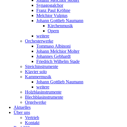
Johann Melchior Molter
Synagogalchor
Franz Paul Kröhne
Melchior Vulpius
Johann Gottlieb Naumann
Kirchenmusik
Opern
weitere
Orchesterwerke
Tommaso Albinoni
Johann Melchior Molter
Johannes Gebhardt
Friedrich Wilhelm Stade
Streichinstrumente
Klavier solo
Kammermusik
Johann Gottlieb Naumann
weitere
Holzblasinstrumente
Blechblasinstrumente
Orgelwerke
Aktuelles
Über uns
Vertrieb
Kontakt