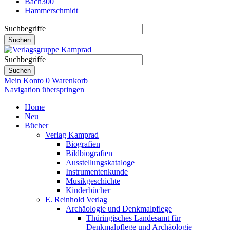
Bach300
Hammerschmidt
Suchbegriffe
Suchen
Suchbegriffe
Suchen
Mein Konto
0
Warenkorb
Navigation überspringen
Home
Neu
Bücher
Verlag Kamprad
Biografien
Bildbiografien
Ausstellungskataloge
Instrumentenkunde
Musikgeschichte
Kinderbücher
E. Reinhold Verlag
Archäologie und Denkmalpflege
Thüringisches Landesamt für
Denkmalpflege und Archäologie