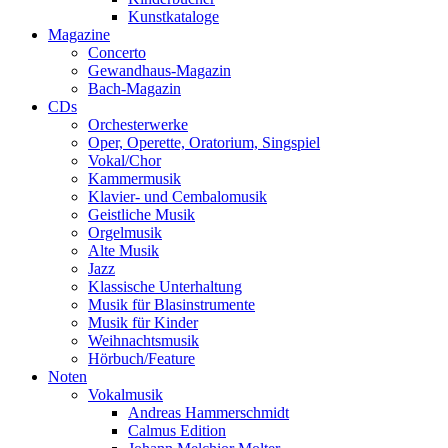
Kunstkataloge
Magazine
Concerto
Gewandhaus-Magazin
Bach-Magazin
CDs
Orchesterwerke
Oper, Operette, Oratorium, Singspiel
Vokal/Chor
Kammermusik
Klavier- und Cembalomusik
Geistliche Musik
Orgelmusik
Alte Musik
Jazz
Klassische Unterhaltung
Musik für Blasinstrumente
Musik für Kinder
Weihnachtsmusik
Hörbuch/Feature
Noten
Vokalmusik
Andreas Hammerschmidt
Calmus Edition