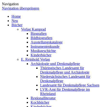
Navigation
Navigation überspringen
Home
Neu
Bücher
Verlag Kamprad
Biografien
Bildbiografien
Ausstellungskataloge
Instrumentenkunde
Musikgeschichte
Kinderbücher
E. Reinhold Verlag
Archäologie und Denkmalpflege
Thüringisches Landesamt für
Denkmalpflege und Archäologie
Niedersächsisches Landesamt für
Denkmalpflege
Landesamt für Denkmalpflege Sachsen
LVR-Amt für Denkmalpflege im
Rheinland
Regionalliteratur
Kochbücher
Kinderbücher