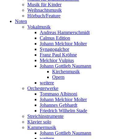
Musik für Kinder
Weihnachtsmusik
Hörbuch/Feature
Noten
Vokalmusik
Andreas Hammerschmidt
Calmus Edition
Johann Melchior Molter
Synagogalchor
Franz Paul Kröhne
Melchior Vulpius
Johann Gottlieb Naumann
Kirchenmusik
Opern
weitere
Orchesterwerke
Tommaso Albinoni
Johann Melchior Molter
Johannes Gebhardt
Friedrich Wilhelm Stade
Streichinstrumente
Klavier solo
Kammermusik
Johann Gottlieb Naumann
weitere