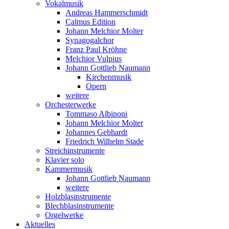
Vokalmusik
Andreas Hammerschmidt
Calmus Edition
Johann Melchior Molter
Synagogalchor
Franz Paul Kröhne
Melchior Vulpius
Johann Gottlieb Naumann
Kirchenmusik
Opern
weitere
Orchesterwerke
Tommaso Albinoni
Johann Melchior Molter
Johannes Gebhardt
Friedrich Wilhelm Stade
Streichinstrumente
Klavier solo
Kammermusik
Johann Gottlieb Naumann
weitere
Holzblasinstrumente
Blechblasinstrumente
Orgelwerke
Aktuelles