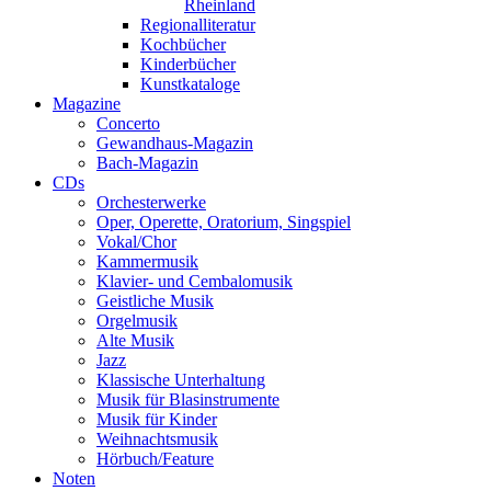
Rheinland
Regionalliteratur
Kochbücher
Kinderbücher
Kunstkataloge
Magazine
Concerto
Gewandhaus-Magazin
Bach-Magazin
CDs
Orchesterwerke
Oper, Operette, Oratorium, Singspiel
Vokal/Chor
Kammermusik
Klavier- und Cembalomusik
Geistliche Musik
Orgelmusik
Alte Musik
Jazz
Klassische Unterhaltung
Musik für Blasinstrumente
Musik für Kinder
Weihnachtsmusik
Hörbuch/Feature
Noten