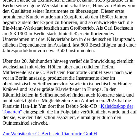
Berlin seine eigene Werkstatt und schaffte es, Hans von Bülow von
den Qualitäten seiner Instrumente zu überzeugen. Dieser erste
prominente Kunde wurde zum Zugpferd, ab den 1860er Jahren
begann zudem der Export zu florieren, und so entwickelte sich die
Ein-Mann-Werkstatt letztlich zum Großbetrieb. Als Carl Bechstein
am 6.3.1900 in Berlin starb, hinterließ er ein florierendes
Unternehmen mit drei Klavierfabriken in der deutschen Hauptstadt,
etlichen Dependancen im Ausland, fast 800 Beschäftigten und einer
Jahresproduktion von etwa 3500 Instrumenten.
Über das 20. Jahrhundert hinweg verlief die Entwicklung ziemlich
wechselhaft mit vielen Höhen, aber auch etlichen Tiefen.
Mittlerweile ist die C. Bechstein Pianoforte GmbH zwar nach wie
vor in Berlin ansässig, produziert die Instrumente aber im
oberlausitzischen Seifhennersdorf sowie im tschechischen Hradec
Králové und ist der größte Klavierbauer in Europa. In den
Räumlichkeiten in Seifhennersdorf finden auch Konzerte statt, und
nicht zuletzt gibt es Möglichkeiten zum Aufnehmen. 2023 hat die
Pianistin Han-Lin Yun dort ihre Debüt-Solo-CD
„Kaleidoskop der
Tonarten“
eingespielt, die im Folgejahr veröffentlicht wurde und auf
der sie, wie der Titel schon assoziiert, einmal quer durch den
Quintenzirkel schwebt.
Zur Website der C. Bechstein Pianoforte GmbH