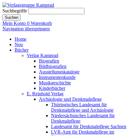
Suchbegriffe
Suchen
Mein Konto
0
Warenkorb
Navigation überspringen
Home
Neu
Bücher
Verlag Kamprad
Biografien
Bildbiografien
Ausstellungskataloge
Instrumentenkunde
Musikgeschichte
Kinderbücher
E. Reinhold Verlag
Archäologie und Denkmalpflege
Thüringisches Landesamt für
Denkmalpflege und Archäologie
Niedersächsisches Landesamt für
Denkmalpflege
Landesamt für Denkmalpflege Sachsen
LVR-Amt für Denkmalpflege im