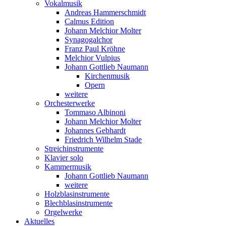
Vokalmusik
Andreas Hammerschmidt
Calmus Edition
Johann Melchior Molter
Synagogalchor
Franz Paul Kröhne
Melchior Vulpius
Johann Gottlieb Naumann
Kirchenmusik
Opern
weitere
Orchesterwerke
Tommaso Albinoni
Johann Melchior Molter
Johannes Gebhardt
Friedrich Wilhelm Stade
Streichinstrumente
Klavier solo
Kammermusik
Johann Gottlieb Naumann
weitere
Holzblasinstrumente
Blechblasinstrumente
Orgelwerke
Aktuelles