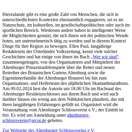
Hierzulande gibt es eine große Zahl von Menschen, die sich in
unterschiedlichsten Kontexten ehrenamtlich engagieren, sei es im
Naturschutz, im kulturellen, im gesellschaftspolitischen oder auch im
sportlichen Bereich. Wiederum andere haben in intelligenter Weise
die Möglichkeiten genutzt, die sich ihnen seit der politischen Wende
boten, um unternehmerisch tätig zu werden und in diesem Kontext
Dinge für ihre Region zu bewegen. Ellen Paul, langjährige
Redakteurin der Osterländer Volkszeitung, kennt viele solcher
Geschichten und hat einige von ihnen im Buch
„Wer wir sind“
zusammengetragen, von den Organisatoren und Mitspielern der
Altenburger Prinzenraubfestspiele über die Retter und neuen
Betreiber des Botanischen Gartens Altenburg sowie die
Eigentümerfamilie der Altenburger Brauerei bis hin zum
Organisations- und Helferteam des alljährlichen Skatstadtmarathons.
Am 09.02.2024 liest die Autorin um 18.00 Uhr im Bachsaal des
Altenburger Residenzschlosses aus ihrem Buch und wird auch
darüber hinaus ein wenig aus dem Nähkästchen plaudern, das mit
ihren langjährigen Erfahrungen gefüllt ist. Organisiert wird die
Veranstaltung vom Altenburger Schlossverein e.V.; der Eintritt ist
frei. Es wird um Anmeldung unter
altenburger-
schlossverein@arcor.de
gebeten.
Zur Webseite des Altenburger Schlossvereins e.V.