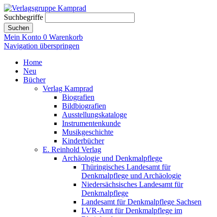
Suchbegriffe
Suchen
Mein Konto
0
Warenkorb
Navigation überspringen
Home
Neu
Bücher
Verlag Kamprad
Biografien
Bildbiografien
Ausstellungskataloge
Instrumentenkunde
Musikgeschichte
Kinderbücher
E. Reinhold Verlag
Archäologie und Denkmalpflege
Thüringisches Landesamt für
Denkmalpflege und Archäologie
Niedersächsisches Landesamt für
Denkmalpflege
Landesamt für Denkmalpflege Sachsen
LVR-Amt für Denkmalpflege im