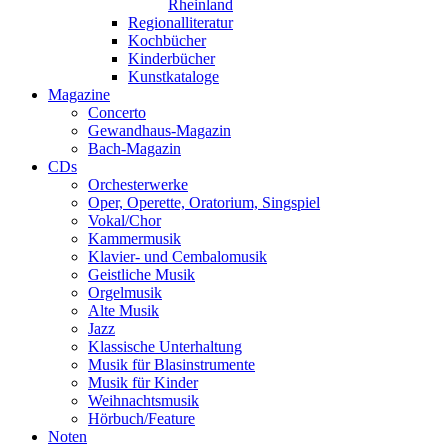
Rheinland
Regionalliteratur
Kochbücher
Kinderbücher
Kunstkataloge
Magazine
Concerto
Gewandhaus-Magazin
Bach-Magazin
CDs
Orchesterwerke
Oper, Operette, Oratorium, Singspiel
Vokal/Chor
Kammermusik
Klavier- und Cembalomusik
Geistliche Musik
Orgelmusik
Alte Musik
Jazz
Klassische Unterhaltung
Musik für Blasinstrumente
Musik für Kinder
Weihnachtsmusik
Hörbuch/Feature
Noten