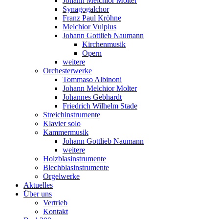
Johann Melchior Molter
Synagogalchor
Franz Paul Kröhne
Melchior Vulpius
Johann Gottlieb Naumann
Kirchenmusik
Opern
weitere
Orchesterwerke
Tommaso Albinoni
Johann Melchior Molter
Johannes Gebhardt
Friedrich Wilhelm Stade
Streichinstrumente
Klavier solo
Kammermusik
Johann Gottlieb Naumann
weitere
Holzblasinstrumente
Blechblasinstrumente
Orgelwerke
Aktuelles
Über uns
Vertrieb
Kontakt