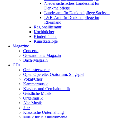
Niedersächsisches Landesamt für
Denkmalpflege
Landesamt für Denkmalpflege Sachsen
LVR-Amt für Denkmalpflege im
Rheinland
Regionalliteratur
Kochbücher
Kinderbücher
Kunstkataloge
Magazine
Concerto
Gewandhaus-Magazin
Bach-Magazin
CDs
Orchesterwerke
Oper, Operette, Oratorium, Singspiel
Vokal/Chor
Kammermusik
Klavier- und Cembalomusik
Geistliche Musik
Orgelmusik
Alte Musik
Jazz
Klassische Unterhaltung
Musik für Blasinstrumente