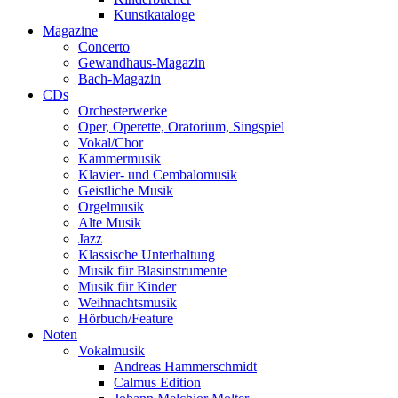
Kunstkataloge
Magazine
Concerto
Gewandhaus-Magazin
Bach-Magazin
CDs
Orchesterwerke
Oper, Operette, Oratorium, Singspiel
Vokal/Chor
Kammermusik
Klavier- und Cembalomusik
Geistliche Musik
Orgelmusik
Alte Musik
Jazz
Klassische Unterhaltung
Musik für Blasinstrumente
Musik für Kinder
Weihnachtsmusik
Hörbuch/Feature
Noten
Vokalmusik
Andreas Hammerschmidt
Calmus Edition