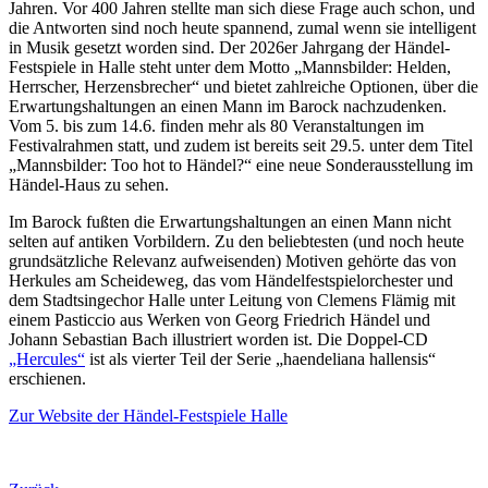
Jahren. Vor 400 Jahren stellte man sich diese Frage auch schon, und
die Antworten sind noch heute spannend, zumal wenn sie intelligent
in Musik gesetzt worden sind. Der 2026er Jahrgang der Händel-
Festspiele in Halle steht unter dem Motto „Mannsbilder: Helden,
Herrscher, Herzensbrecher“ und bietet zahlreiche Optionen, über die
Erwartungshaltungen an einen Mann im Barock nachzudenken.
Vom 5. bis zum 14.6. finden mehr als 80 Veranstaltungen im
Festivalrahmen statt, und zudem ist bereits seit 29.5. unter dem Titel
„Mannsbilder: Too hot to Händel?“ eine neue Sonderausstellung im
Händel-Haus zu sehen.
Im Barock fußten die Erwartungshaltungen an einen Mann nicht
selten auf antiken Vorbildern. Zu den beliebtesten (und noch heute
grundsätzliche Relevanz aufweisenden) Motiven gehörte das von
Herkules am Scheideweg, das vom Händelfestspielorchester und
dem Stadtsingechor Halle unter Leitung von Clemens Flämig mit
einem Pasticcio aus Werken von Georg Friedrich Händel und
Johann Sebastian Bach illustriert worden ist. Die Doppel-CD
„Hercules“
ist als vierter Teil der Serie „haendeliana hallensis“
erschienen.
Zur Website der Händel-Festspiele Halle