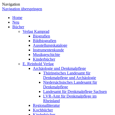
Navigation
Navigation überspringen
Home
Neu
Bücher
Verlag Kamprad
Biografien
Bildbiografien
Ausstellungskataloge
Instrumentenkunde
Musikgeschichte
Kinderbücher
E. Reinhold Verlag
Archäologie und Denkmalpflege
Thüringisches Landesamt für
Denkmalpflege und Archäologie
Niedersächsisches Landesamt für
Denkmalpflege
Landesamt für Denkmalpflege Sachsen
LVR-Amt für Denkmalpflege im
Rheinland
Regionalliteratur
Kochbücher
Kinderbücher