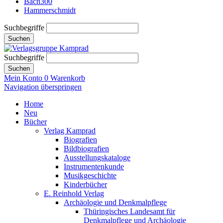
Bach300
Hammerschmidt
Suchbegriffe
Suchen
Suchbegriffe
Suchen
Mein Konto
0
Warenkorb
Navigation überspringen
Home
Neu
Bücher
Verlag Kamprad
Biografien
Bildbiografien
Ausstellungskataloge
Instrumentenkunde
Musikgeschichte
Kinderbücher
E. Reinhold Verlag
Archäologie und Denkmalpflege
Thüringisches Landesamt für
Denkmalpflege und Archäologie