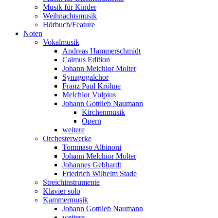
Musik für Kinder
Weihnachtsmusik
Hörbuch/Feature
Noten
Vokalmusik
Andreas Hammerschmidt
Calmus Edition
Johann Melchior Molter
Synagogalchor
Franz Paul Kröhne
Melchior Vulpius
Johann Gottlieb Naumann
Kirchenmusik
Opern
weitere
Orchesterwerke
Tommaso Albinoni
Johann Melchior Molter
Johannes Gebhardt
Friedrich Wilhelm Stade
Streichinstrumente
Klavier solo
Kammermusik
Johann Gottlieb Naumann
weitere