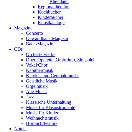
Rheinland
Regionalliteratur
Kochbücher
Kinderbücher
Kunstkataloge
Magazine
Concerto
Gewandhaus-Magazin
Bach-Magazin
CDs
Orchesterwerke
Oper, Operette, Oratorium, Singspiel
Vokal/Chor
Kammermusik
Klavier- und Cembalomusik
Geistliche Musik
Orgelmusik
Alte Musik
Jazz
Klassische Unterhaltung
Musik für Blasinstrumente
Musik für Kinder
Weihnachtsmusik
Hörbuch/Feature
Noten