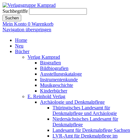
Suchbegriffe
Suchen
Mein Konto
0
Warenkorb
Navigation überspringen
Home
Neu
Bücher
Verlag Kamprad
Biografien
Bildbiografien
Ausstellungskataloge
Instrumentenkunde
Musikgeschichte
Kinderbücher
E. Reinhold Verlag
Archäologie und Denkmalpflege
Thüringisches Landesamt für
Denkmalpflege und Archäologie
Niedersächsisches Landesamt für
Denkmalpflege
Landesamt für Denkmalpflege Sachsen
LVR-Amt für Denkmalpflege im