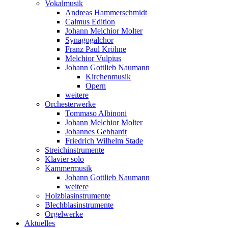
Vokalmusik
Andreas Hammerschmidt
Calmus Edition
Johann Melchior Molter
Synagogalchor
Franz Paul Kröhne
Melchior Vulpius
Johann Gottlieb Naumann
Kirchenmusik
Opern
weitere
Orchesterwerke
Tommaso Albinoni
Johann Melchior Molter
Johannes Gebhardt
Friedrich Wilhelm Stade
Streichinstrumente
Klavier solo
Kammermusik
Johann Gottlieb Naumann
weitere
Holzblasinstrumente
Blechblasinstrumente
Orgelwerke
Aktuelles