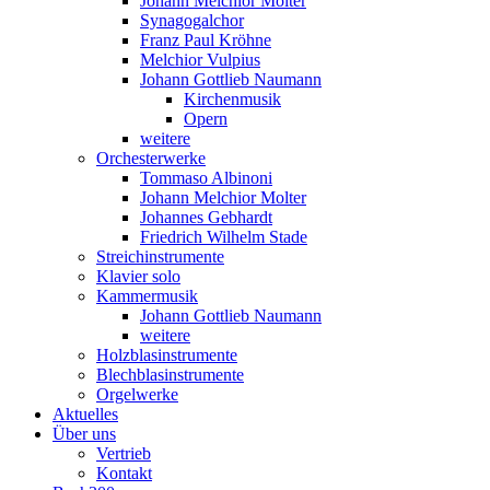
Johann Melchior Molter
Synagogalchor
Franz Paul Kröhne
Melchior Vulpius
Johann Gottlieb Naumann
Kirchenmusik
Opern
weitere
Orchesterwerke
Tommaso Albinoni
Johann Melchior Molter
Johannes Gebhardt
Friedrich Wilhelm Stade
Streichinstrumente
Klavier solo
Kammermusik
Johann Gottlieb Naumann
weitere
Holzblasinstrumente
Blechblasinstrumente
Orgelwerke
Aktuelles
Über uns
Vertrieb
Kontakt