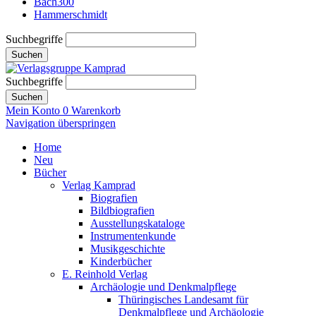
Bach300
Hammerschmidt
Suchbegriffe
Suchen
Suchbegriffe
Suchen
Mein Konto
0
Warenkorb
Navigation überspringen
Home
Neu
Bücher
Verlag Kamprad
Biografien
Bildbiografien
Ausstellungskataloge
Instrumentenkunde
Musikgeschichte
Kinderbücher
E. Reinhold Verlag
Archäologie und Denkmalpflege
Thüringisches Landesamt für
Denkmalpflege und Archäologie