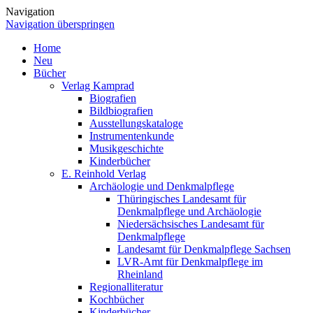
Navigation
Navigation überspringen
Home
Neu
Bücher
Verlag Kamprad
Biografien
Bildbiografien
Ausstellungskataloge
Instrumentenkunde
Musikgeschichte
Kinderbücher
E. Reinhold Verlag
Archäologie und Denkmalpflege
Thüringisches Landesamt für
Denkmalpflege und Archäologie
Niedersächsisches Landesamt für
Denkmalpflege
Landesamt für Denkmalpflege Sachsen
LVR-Amt für Denkmalpflege im
Rheinland
Regionalliteratur
Kochbücher
Kinderbücher