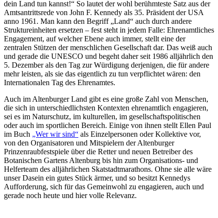
dein Land tun kannst!“ So lautet der wohl berühmteste Satz aus der
Amtsantrittsrede von John F. Kennedy als 35. Präsident der USA
anno 1961. Man kann den Begriff „Land“ auch durch andere
Struktureinheiten ersetzen – fest steht in jedem Falle: Ehrenamtliches
Engagement, auf welcher Ebene auch immer, stellt eine der
zentralen Stützen der menschlichen Gesellschaft dar. Das weiß auch
und gerade die UNESCO und begeht daher seit 1986 alljährlich den
5. Dezember als den Tag zur Würdigung derjenigen, die für andere
mehr leisten, als sie das eigentlich zu tun verpflichtet wären: den
Internationalen Tag des Ehrenamtes.
Auch im Altenburger Land gibt es eine große Zahl von Menschen,
die sich in unterschiedlichsten Kontexten ehrenamtlich engagieren,
sei es im Naturschutz, im kulturellen, im gesellschaftspolitischen
oder auch im sportlichen Bereich. Einige von ihnen stellt Ellen Paul
im Buch
„Wer wir sind“
als Einzelpersonen oder Kollektive vor,
von den Organisatoren und Mitspielern der Altenburger
Prinzenraubfestspiele über die Retter und neuen Betreiber des
Botanischen Gartens Altenburg bis hin zum Organisations- und
Helferteam des alljährlichen Skatstadtmarathons. Ohne sie alle wäre
unser Dasein ein gutes Stück ärmer, und so besitzt Kennedys
Aufforderung, sich für das Gemeinwohl zu engagieren, auch und
gerade noch heute und hier volle Relevanz.