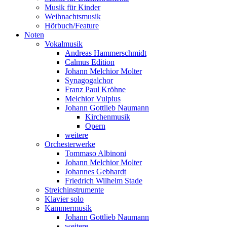
Musik für Kinder
Weihnachtsmusik
Hörbuch/Feature
Noten
Vokalmusik
Andreas Hammerschmidt
Calmus Edition
Johann Melchior Molter
Synagogalchor
Franz Paul Kröhne
Melchior Vulpius
Johann Gottlieb Naumann
Kirchenmusik
Opern
weitere
Orchesterwerke
Tommaso Albinoni
Johann Melchior Molter
Johannes Gebhardt
Friedrich Wilhelm Stade
Streichinstrumente
Klavier solo
Kammermusik
Johann Gottlieb Naumann
weitere