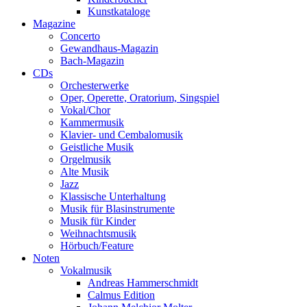
Kunstkataloge
Magazine
Concerto
Gewandhaus-Magazin
Bach-Magazin
CDs
Orchesterwerke
Oper, Operette, Oratorium, Singspiel
Vokal/Chor
Kammermusik
Klavier- und Cembalomusik
Geistliche Musik
Orgelmusik
Alte Musik
Jazz
Klassische Unterhaltung
Musik für Blasinstrumente
Musik für Kinder
Weihnachtsmusik
Hörbuch/Feature
Noten
Vokalmusik
Andreas Hammerschmidt
Calmus Edition