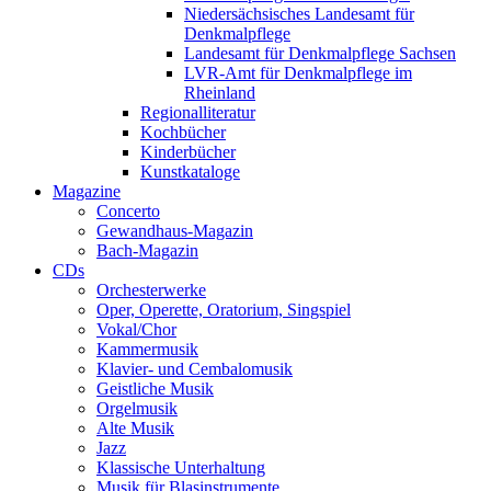
Niedersächsisches Landesamt für
Denkmalpflege
Landesamt für Denkmalpflege Sachsen
LVR-Amt für Denkmalpflege im
Rheinland
Regionalliteratur
Kochbücher
Kinderbücher
Kunstkataloge
Magazine
Concerto
Gewandhaus-Magazin
Bach-Magazin
CDs
Orchesterwerke
Oper, Operette, Oratorium, Singspiel
Vokal/Chor
Kammermusik
Klavier- und Cembalomusik
Geistliche Musik
Orgelmusik
Alte Musik
Jazz
Klassische Unterhaltung
Musik für Blasinstrumente