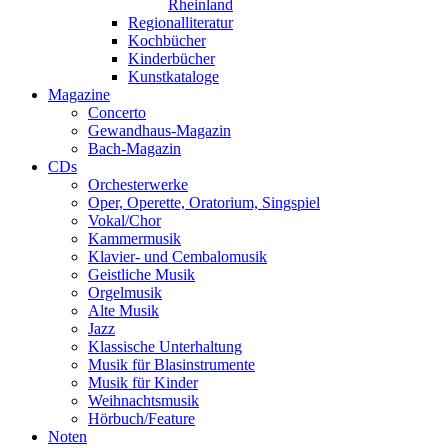
Rheinland
Regionalliteratur
Kochbücher
Kinderbücher
Kunstkataloge
Magazine
Concerto
Gewandhaus-Magazin
Bach-Magazin
CDs
Orchesterwerke
Oper, Operette, Oratorium, Singspiel
Vokal/Chor
Kammermusik
Klavier- und Cembalomusik
Geistliche Musik
Orgelmusik
Alte Musik
Jazz
Klassische Unterhaltung
Musik für Blasinstrumente
Musik für Kinder
Weihnachtsmusik
Hörbuch/Feature
Noten