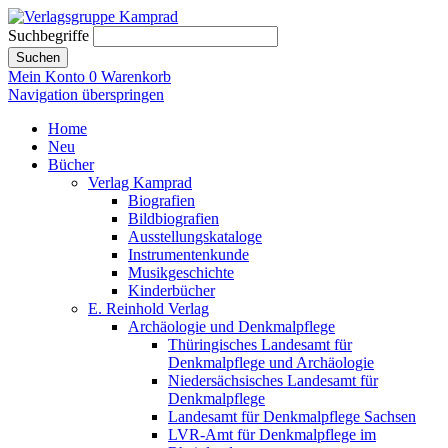
Suchbegriffe
Suchen
Mein Konto
0
Warenkorb
Navigation überspringen
Home
Neu
Bücher
Verlag Kamprad
Biografien
Bildbiografien
Ausstellungskataloge
Instrumentenkunde
Musikgeschichte
Kinderbücher
E. Reinhold Verlag
Archäologie und Denkmalpflege
Thüringisches Landesamt für
Denkmalpflege und Archäologie
Niedersächsisches Landesamt für
Denkmalpflege
Landesamt für Denkmalpflege Sachsen
LVR-Amt für Denkmalpflege im