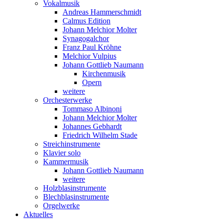
Vokalmusik
Andreas Hammerschmidt
Calmus Edition
Johann Melchior Molter
Synagogalchor
Franz Paul Kröhne
Melchior Vulpius
Johann Gottlieb Naumann
Kirchenmusik
Opern
weitere
Orchesterwerke
Tommaso Albinoni
Johann Melchior Molter
Johannes Gebhardt
Friedrich Wilhelm Stade
Streichinstrumente
Klavier solo
Kammermusik
Johann Gottlieb Naumann
weitere
Holzblasinstrumente
Blechblasinstrumente
Orgelwerke
Aktuelles