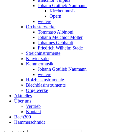
Melchior Vulpius
Johann Gottlieb Naumann
Kirchenmusik
Opern
weitere
Orchesterwerke
Tommaso Albinoni
Johann Melchior Molter
Johannes Gebhardt
Friedrich Wilhelm Stade
Streichinstrumente
Klavier solo
Kammermusik
Johann Gottlieb Naumann
weitere
Holzblasinstrumente
Blechblasinstrumente
Orgelwerke
Aktuelles
Über uns
Vertrieb
Kontakt
Bach300
Hammerschmidt