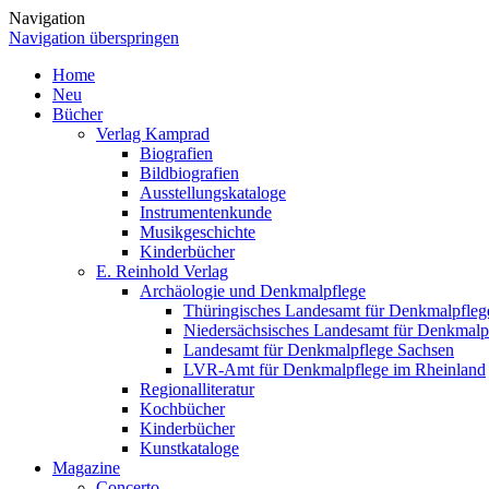
Navigation
Navigation überspringen
Home
Neu
Bücher
Verlag Kamprad
Biografien
Bildbiografien
Ausstellungskataloge
Instrumentenkunde
Musikgeschichte
Kinderbücher
E. Reinhold Verlag
Archäologie und Denkmalpflege
Thüringisches Landesamt für Denkmalpfleg
Niedersächsisches Landesamt für Denkmalp
Landesamt für Denkmalpflege Sachsen
LVR-Amt für Denkmalpflege im Rheinland
Regionalliteratur
Kochbücher
Kinderbücher
Kunstkataloge
Magazine
Concerto