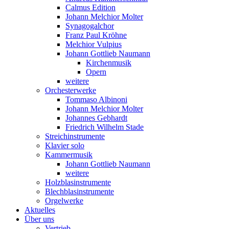
Calmus Edition
Johann Melchior Molter
Synagogalchor
Franz Paul Kröhne
Melchior Vulpius
Johann Gottlieb Naumann
Kirchenmusik
Opern
weitere
Orchesterwerke
Tommaso Albinoni
Johann Melchior Molter
Johannes Gebhardt
Friedrich Wilhelm Stade
Streichinstrumente
Klavier solo
Kammermusik
Johann Gottlieb Naumann
weitere
Holzblasinstrumente
Blechblasinstrumente
Orgelwerke
Aktuelles
Über uns
Vertrieb