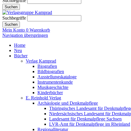
Suchbegriffe
Suchen
Suchbegriffe
Suchen
Mein Konto
0
Warenkorb
Navigation überspringen
Home
Neu
Bücher
Verlag Kamprad
Biografien
Bildbiografien
Ausstellungskataloge
Instrumentenkunde
Musikgeschichte
Kinderbücher
E. Reinhold Verlag
Archäologie und Denkmalpflege
Thüringisches Landesamt für Denkmalpfleg
Niedersächsisches Landesamt für Denkmalp
Landesamt für Denkmalpflege Sachsen
LVR-Amt für Denkmalpflege im Rheinland
Regionalliteratur