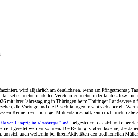
a
asziniert, wird alljährlich am deutlichsten, wenn am Pfingstmontag 
rke, sei es in einem lokalen Verein oder in einem der landes- bzw. bun
6 mit ihrer Jahrestagung in Thüringen beim Thüringer Landesverein 
sehen, die Vorträge und die Besichtigungen mischt sich aber ein Wermut
sten Kenner der Thüringer Mühlenlandschaft, kann nicht mehr dabeisei
beigesteuert, das sich mit einer d
hle von Lumpzig im Altenburger Land“
ement gerettet werden konnten. Die Rettung ist aber das eine, die daue
 um sich auch weiterhin bei ihren Aktivitäten den traditionellen Müll