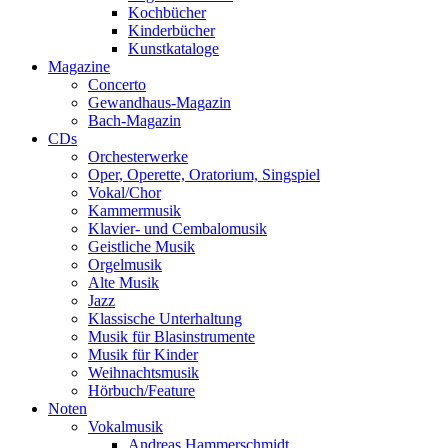
Kochbücher
Kinderbücher
Kunstkataloge
Magazine
Concerto
Gewandhaus-Magazin
Bach-Magazin
CDs
Orchesterwerke
Oper, Operette, Oratorium, Singspiel
Vokal/Chor
Kammermusik
Klavier- und Cembalomusik
Geistliche Musik
Orgelmusik
Alte Musik
Jazz
Klassische Unterhaltung
Musik für Blasinstrumente
Musik für Kinder
Weihnachtsmusik
Hörbuch/Feature
Noten
Vokalmusik
Andreas Hammerschmidt