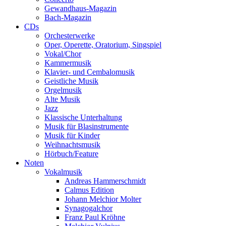
Gewandhaus-Magazin
Bach-Magazin
CDs
Orchesterwerke
Oper, Operette, Oratorium, Singspiel
Vokal/Chor
Kammermusik
Klavier- und Cembalomusik
Geistliche Musik
Orgelmusik
Alte Musik
Jazz
Klassische Unterhaltung
Musik für Blasinstrumente
Musik für Kinder
Weihnachtsmusik
Hörbuch/Feature
Noten
Vokalmusik
Andreas Hammerschmidt
Calmus Edition
Johann Melchior Molter
Synagogalchor
Franz Paul Kröhne