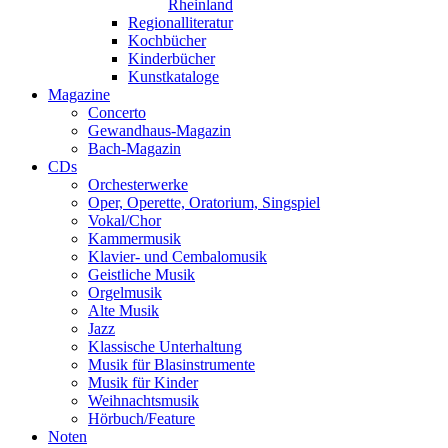
Rheinland
Regionalliteratur
Kochbücher
Kinderbücher
Kunstkataloge
Magazine
Concerto
Gewandhaus-Magazin
Bach-Magazin
CDs
Orchesterwerke
Oper, Operette, Oratorium, Singspiel
Vokal/Chor
Kammermusik
Klavier- und Cembalomusik
Geistliche Musik
Orgelmusik
Alte Musik
Jazz
Klassische Unterhaltung
Musik für Blasinstrumente
Musik für Kinder
Weihnachtsmusik
Hörbuch/Feature
Noten