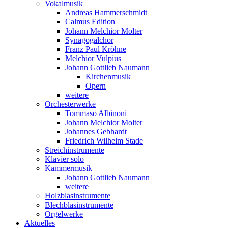
Vokalmusik
Andreas Hammerschmidt
Calmus Edition
Johann Melchior Molter
Synagogalchor
Franz Paul Kröhne
Melchior Vulpius
Johann Gottlieb Naumann
Kirchenmusik
Opern
weitere
Orchesterwerke
Tommaso Albinoni
Johann Melchior Molter
Johannes Gebhardt
Friedrich Wilhelm Stade
Streichinstrumente
Klavier solo
Kammermusik
Johann Gottlieb Naumann
weitere
Holzblasinstrumente
Blechblasinstrumente
Orgelwerke
Aktuelles