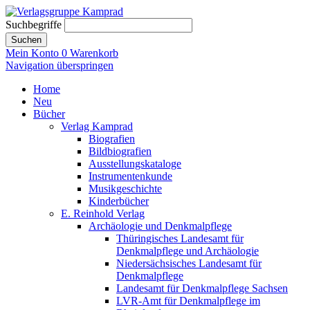
Suchbegriffe
Suchen
Mein Konto
0
Warenkorb
Navigation überspringen
Home
Neu
Bücher
Verlag Kamprad
Biografien
Bildbiografien
Ausstellungskataloge
Instrumentenkunde
Musikgeschichte
Kinderbücher
E. Reinhold Verlag
Archäologie und Denkmalpflege
Thüringisches Landesamt für
Denkmalpflege und Archäologie
Niedersächsisches Landesamt für
Denkmalpflege
Landesamt für Denkmalpflege Sachsen
LVR-Amt für Denkmalpflege im