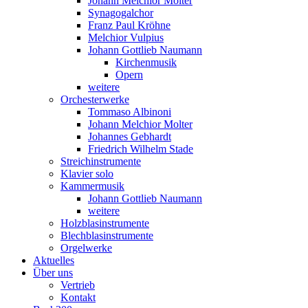
Johann Melchior Molter
Synagogalchor
Franz Paul Kröhne
Melchior Vulpius
Johann Gottlieb Naumann
Kirchenmusik
Opern
weitere
Orchesterwerke
Tommaso Albinoni
Johann Melchior Molter
Johannes Gebhardt
Friedrich Wilhelm Stade
Streichinstrumente
Klavier solo
Kammermusik
Johann Gottlieb Naumann
weitere
Holzblasinstrumente
Blechblasinstrumente
Orgelwerke
Aktuelles
Über uns
Vertrieb
Kontakt