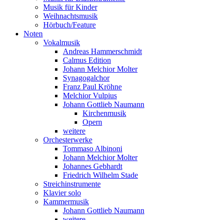
Musik für Kinder
Weihnachtsmusik
Hörbuch/Feature
Noten
Vokalmusik
Andreas Hammerschmidt
Calmus Edition
Johann Melchior Molter
Synagogalchor
Franz Paul Kröhne
Melchior Vulpius
Johann Gottlieb Naumann
Kirchenmusik
Opern
weitere
Orchesterwerke
Tommaso Albinoni
Johann Melchior Molter
Johannes Gebhardt
Friedrich Wilhelm Stade
Streichinstrumente
Klavier solo
Kammermusik
Johann Gottlieb Naumann
weitere