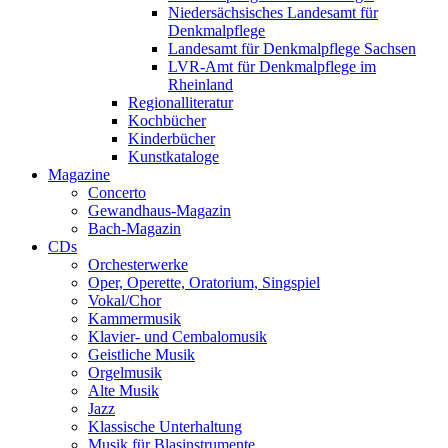
Niedersächsisches Landesamt für
Denkmalpflege
Landesamt für Denkmalpflege Sachsen
LVR-Amt für Denkmalpflege im
Rheinland
Regionalliteratur
Kochbücher
Kinderbücher
Kunstkataloge
Magazine
Concerto
Gewandhaus-Magazin
Bach-Magazin
CDs
Orchesterwerke
Oper, Operette, Oratorium, Singspiel
Vokal/Chor
Kammermusik
Klavier- und Cembalomusik
Geistliche Musik
Orgelmusik
Alte Musik
Jazz
Klassische Unterhaltung
Musik für Blasinstrumente