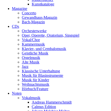
Kunstkataloge
Magazine
Concerto
Gewandhaus-Magazin
Bach-Magazin
CDs
Orchesterwerke
Oper, Operette, Oratorium, Singspiel
Vokal/Chor
Kammermusik
Klavier- und Cembalomusik
Geistliche Musik
Orgelmusik
Alte Musik
Jazz
Klassische Unterhaltung
Musik für Blasinstrumente
Musik für Kinder
Weihnachtsmusik
Hörbuch/Feature
Noten
Vokalmusik
Andreas Hammerschmidt
Calmus Edition