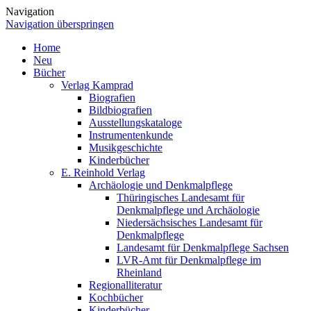
Navigation
Navigation überspringen
Home
Neu
Bücher
Verlag Kamprad
Biografien
Bildbiografien
Ausstellungskataloge
Instrumentenkunde
Musikgeschichte
Kinderbücher
E. Reinhold Verlag
Archäologie und Denkmalpflege
Thüringisches Landesamt für
Denkmalpflege und Archäologie
Niedersächsisches Landesamt für
Denkmalpflege
Landesamt für Denkmalpflege Sachsen
LVR-Amt für Denkmalpflege im
Rheinland
Regionalliteratur
Kochbücher
Kinderbücher