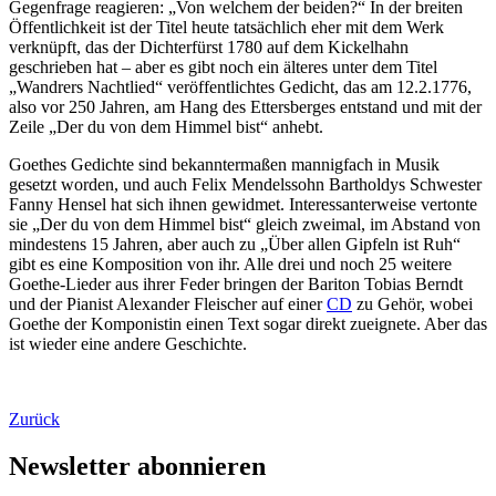
Gegenfrage reagieren: „Von welchem der beiden?“ In der breiten
Öffentlichkeit ist der Titel heute tatsächlich eher mit dem Werk
verknüpft, das der Dichterfürst 1780 auf dem Kickelhahn
geschrieben hat – aber es gibt noch ein älteres unter dem Titel
„Wandrers Nachtlied“ veröffentlichtes Gedicht, das am 12.2.1776,
also vor 250 Jahren, am Hang des Ettersberges entstand und mit der
Zeile „Der du von dem Himmel bist“ anhebt.
Goethes Gedichte sind bekanntermaßen mannigfach in Musik
gesetzt worden, und auch Felix Mendelssohn Bartholdys Schwester
Fanny Hensel hat sich ihnen gewidmet. Interessanterweise vertonte
sie „Der du von dem Himmel bist“ gleich zweimal, im Abstand von
mindestens 15 Jahren, aber auch zu „Über allen Gipfeln ist Ruh“
gibt es eine Komposition von ihr. Alle drei und noch 25 weitere
Goethe-Lieder aus ihrer Feder bringen der Bariton Tobias Berndt
und der Pianist Alexander Fleischer auf einer
CD
zu Gehör, wobei
Goethe der Komponistin einen Text sogar direkt zueignete. Aber das
ist wieder eine andere Geschichte.
Zurück
Newsletter abonnieren