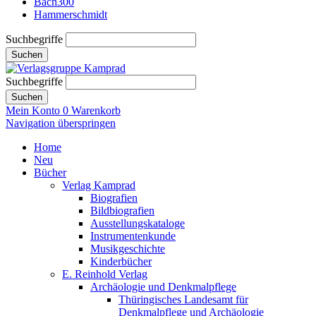
Bach300
Hammerschmidt
Suchbegriffe
Suchen
Suchbegriffe
Suchen
Mein Konto
0
Warenkorb
Navigation überspringen
Home
Neu
Bücher
Verlag Kamprad
Biografien
Bildbiografien
Ausstellungskataloge
Instrumentenkunde
Musikgeschichte
Kinderbücher
E. Reinhold Verlag
Archäologie und Denkmalpflege
Thüringisches Landesamt für
Denkmalpflege und Archäologie