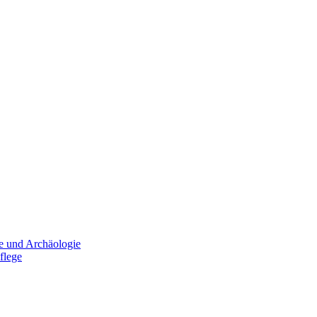
e und Archäologie
flege