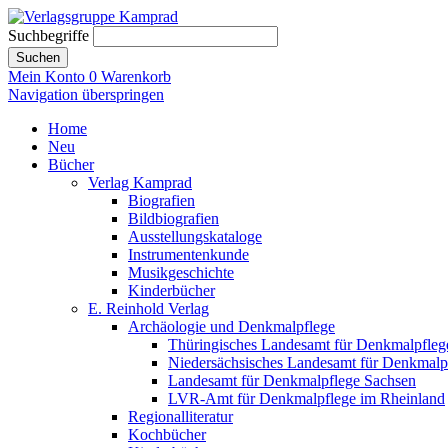
Suchbegriffe
Suchen
Mein Konto
0
Warenkorb
Navigation überspringen
Home
Neu
Bücher
Verlag Kamprad
Biografien
Bildbiografien
Ausstellungskataloge
Instrumentenkunde
Musikgeschichte
Kinderbücher
E. Reinhold Verlag
Archäologie und Denkmalpflege
Thüringisches Landesamt für Denkmalpfleg
Niedersächsisches Landesamt für Denkmalp
Landesamt für Denkmalpflege Sachsen
LVR-Amt für Denkmalpflege im Rheinland
Regionalliteratur
Kochbücher