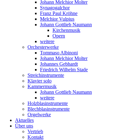
Johann Melchior Molter
Synagogalchor
Franz Paul Kröhne
Melchior Vulpius
Johann Gottlieb Naumann
Kirchenmusik
Opern
weitere
Orchesterwerke
Tommaso Albinoni
Johann Melchior Molter
Johannes Gebhardt
Friedrich Wilhelm Stade
Streichinstrumente
Klavier solo
Kammermusik
Johann Gottlieb Naumann
weitere
Holzblasinstrumente
Blechblasinstrumente
Orgelwerke
Aktuelles
Über uns
Vertrieb
Kontakt