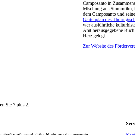
Camposanto in Zusammenarb
Mischung aus Stummfilm, K
dem Camposanto und seinen
Gartenplan des Thüringisc
wer ausführliche kulturhis
Amt herausgegebene Buc
Herz gelegt.
Zur Website des Förderverei
en Sie 7 plus 2.
Serv
tschaft umfassend aktiv. Nicht nur das gesamte