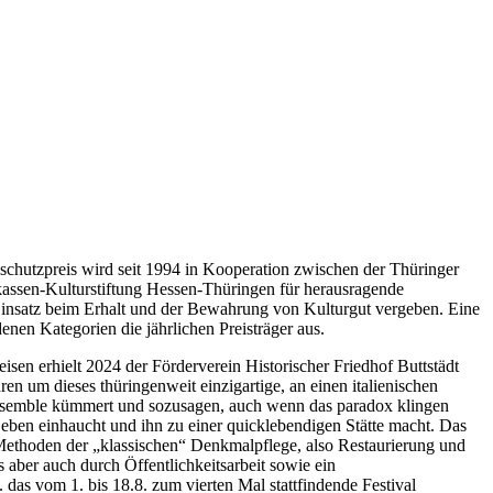
chutzpreis wird seit 1994 in Kooperation zwischen der Thüringer
kassen-Kulturstiftung Hessen-Thüringen für herausragende
Einsatz beim Erhalt und der Bewahrung von Kulturgut vergeben. Eine
enen Kategorien die jährlichen Preisträger aus.
sen erhielt 2024 der Förderverein Historischer Friedhof Buttstädt
ahren um dieses thüringenweit einzigartige, an einen italienischen
semble kümmert und sozusagen, auch wenn das paradox klingen
ben einhaucht und ihn zu einer quicklebendigen Stätte macht. Das
 Methoden der „klassischen“ Denkmalpflege, also Restaurierung und
ts aber auch durch Öffentlichkeitsarbeit sowie ein
 das vom 1. bis 18.8. zum vierten Mal stattfindende Festival