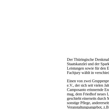
Der Thüringische Denkmals
Staatskanzlei und der Spar
Leistungen sowie für den 
Fachjury wählt in verschied
Einen von zwei Gruppenprei
e.V., der sich seit vielen J
Camposanto erinnernde En
mag, dem Friedhof neues Le
geschieht einerseits durch
sonstige Pflege, anderersei
Veranstaltungsangebot, z.B.