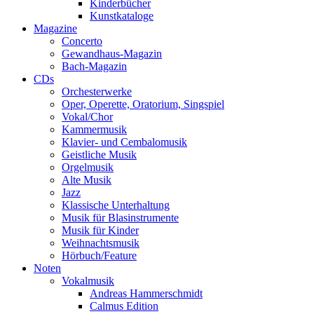
Kinderbücher
Kunstkataloge
Magazine
Concerto
Gewandhaus-Magazin
Bach-Magazin
CDs
Orchesterwerke
Oper, Operette, Oratorium, Singspiel
Vokal/Chor
Kammermusik
Klavier- und Cembalomusik
Geistliche Musik
Orgelmusik
Alte Musik
Jazz
Klassische Unterhaltung
Musik für Blasinstrumente
Musik für Kinder
Weihnachtsmusik
Hörbuch/Feature
Noten
Vokalmusik
Andreas Hammerschmidt
Calmus Edition