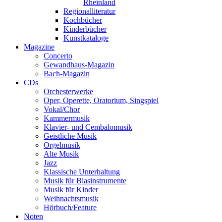
Rheinland
Regionalliteratur
Kochbücher
Kinderbücher
Kunstkataloge
Magazine
Concerto
Gewandhaus-Magazin
Bach-Magazin
CDs
Orchesterwerke
Oper, Operette, Oratorium, Singspiel
Vokal/Chor
Kammermusik
Klavier- und Cembalomusik
Geistliche Musik
Orgelmusik
Alte Musik
Jazz
Klassische Unterhaltung
Musik für Blasinstrumente
Musik für Kinder
Weihnachtsmusik
Hörbuch/Feature
Noten