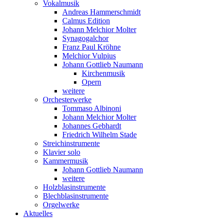
Vokalmusik
Andreas Hammerschmidt
Calmus Edition
Johann Melchior Molter
Synagogalchor
Franz Paul Kröhne
Melchior Vulpius
Johann Gottlieb Naumann
Kirchenmusik
Opern
weitere
Orchesterwerke
Tommaso Albinoni
Johann Melchior Molter
Johannes Gebhardt
Friedrich Wilhelm Stade
Streichinstrumente
Klavier solo
Kammermusik
Johann Gottlieb Naumann
weitere
Holzblasinstrumente
Blechblasinstrumente
Orgelwerke
Aktuelles