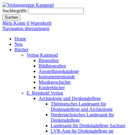
Suchbegriffe
Suchen
Mein Konto
0
Warenkorb
Navigation überspringen
Home
Neu
Bücher
Verlag Kamprad
Biografien
Bildbiografien
Ausstellungskataloge
Instrumentenkunde
Musikgeschichte
Kinderbücher
E. Reinhold Verlag
Archäologie und Denkmalpflege
Thüringisches Landesamt für
Denkmalpflege und Archäologie
Niedersächsisches Landesamt für
Denkmalpflege
Landesamt für Denkmalpflege Sachsen
LVR-Amt für Denkmalpflege im