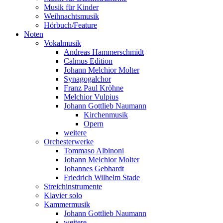
Musik für Kinder
Weihnachtsmusik
Hörbuch/Feature
Noten
Vokalmusik
Andreas Hammerschmidt
Calmus Edition
Johann Melchior Molter
Synagogalchor
Franz Paul Kröhne
Melchior Vulpius
Johann Gottlieb Naumann
Kirchenmusik
Opern
weitere
Orchesterwerke
Tommaso Albinoni
Johann Melchior Molter
Johannes Gebhardt
Friedrich Wilhelm Stade
Streichinstrumente
Klavier solo
Kammermusik
Johann Gottlieb Naumann
weitere