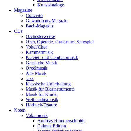
Kunstkataloge
Magazine
Concerto
Gewandhaus-Magazin
Bach-Magazin
CDs
Orchesterwerke
Oper, Operette, Oratorium, Singspiel
Vokal/Chor
Kammermusik
Klavier- und Cembalomusik
Geistliche Musik
Orgelmusik
Alte Musik
Jazz
Klassische Unterhaltung
Musik für Blasinstrumente
Musik für Kinder
Weihnachtsmusik
Hörbuch/Feature
Noten
Vokalmusik
Andreas Hammerschmidt
Calmus Edition