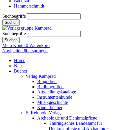
Bach300
Hammerschmidt
Suchbegriffe
Suchen
Suchbegriffe
Suchen
Mein Konto
0
Warenkorb
Navigation überspringen
Home
Neu
Bücher
Verlag Kamprad
Biografien
Bildbiografien
Ausstellungskataloge
Instrumentenkunde
Musikgeschichte
Kinderbücher
E. Reinhold Verlag
Archäologie und Denkmalpflege
Thüringisches Landesamt für
Denkmalpflege und Archäologie