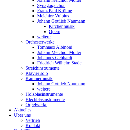
Johann Melchior Molter
Synagogalchor
Franz Paul Kröhne
Melchior Vulpius
Johann Gottlieb Naumann
Kirchenmusik
Opern
weitere
Orchesterwerke
Tommaso Albinoni
Johann Melchior Molter
Johannes Gebhardt
Friedrich Wilhelm Stade
Streichinstrumente
Klavier solo
Kammermusik
Johann Gottlieb Naumann
weitere
Holzblasinstrumente
Blechblasinstrumente
Orgelwerke
Aktuelles
Über uns
Vertrieb
Kontakt