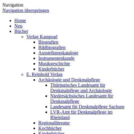
Navigation
Navigation überspringen
Home
Neu
Bücher
Verlag Kamprad
Biografien
Bildbiografien
Ausstellungskataloge
Instrumentenkunde
Musikgeschichte
Kinderbücher
E. Reinhold Verlag
Archäologie und Denkmalpflege
Thüringisches Landesamt für
Denkmalpflege und Archäologie
Niedersächsisches Landesamt für
Denkmalpflege
Landesamt für Denkmalpflege Sachsen
LVR-Amt für Denkmalpflege im
Rheinland
Regionalliteratur
Kochbücher
Kinderbücher