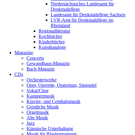
Niedersächsisches Landesamt für
Denkmalpflege
Landesamt für Denkmalpflege Sachsen
LVR-Amt für Denkmalpflege im
Rheinland
Regionalliteratur
Kochbücher
Kinderbücher
Kunstkataloge
Magazine
Concerto
Gewandhaus-Magazin
Bach-Magazin
CDs
Orchesterwerke
Oper, Operette, Oratorium, Singspiel
Vokal/Chor
Kammermusik
Klavier- und Cembalomusik
Geistliche Musik
Orgelmusik
Alte Musik
Jazz
Klassische Unterhaltung
Musik für Blasinstrumente