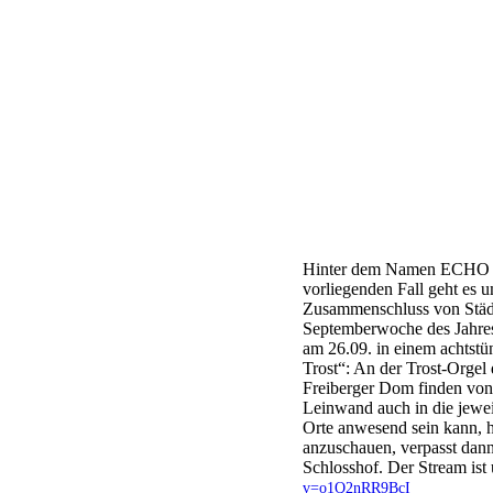
Hinter dem Namen ECHO ve
vorliegenden Fall geht es u
Zusammenschluss von Städte
Septemberwoche des Jahre
am 26.09. in einem achtst
Trost“: An der Trost-Orgel
Freiberger Dom finden von 
Leinwand auch in die jewei
Orte anwesend sein kann, h
anzuschauen, verpasst dann
Schlosshof. Der Stream ist
v=o1Q2nRR9BcI