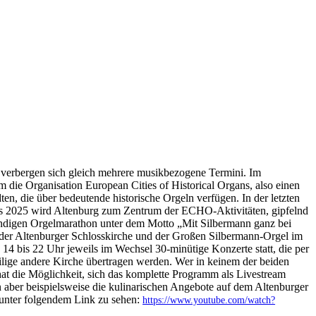
rbergen sich gleich mehrere musikbezogene Termini. Im
m die Organisation European Cities of Historical Organs, also einen
n, die über bedeutende historische Orgeln verfügen. In der letzten
s 2025 wird Altenburg zum Zentrum der ECHO-Aktivitäten, gipfelnd
ündigen Orgelmarathon unter dem Motto „Mit Silbermann ganz bei
 der Altenburger Schlosskirche und der Großen Silbermann-Orgel im
14 bis 22 Uhr jeweils im Wechsel 30-minütige Konzerte statt, die per
lige andere Kirche übertragen werden. Wer in keinem der beiden
at die Möglichkeit, sich das komplette Programm als Livestream
 aber beispielsweise die kulinarischen Angebote auf dem Altenburger
 unter folgendem Link zu sehen:
https://www.youtube.com/watch?