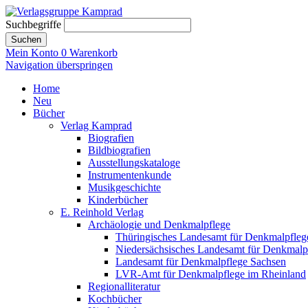
Suchbegriffe
Suchen
Mein Konto
0
Warenkorb
Navigation überspringen
Home
Neu
Bücher
Verlag Kamprad
Biografien
Bildbiografien
Ausstellungskataloge
Instrumentenkunde
Musikgeschichte
Kinderbücher
E. Reinhold Verlag
Archäologie und Denkmalpflege
Thüringisches Landesamt für Denkmalpfleg
Niedersächsisches Landesamt für Denkmalp
Landesamt für Denkmalpflege Sachsen
LVR-Amt für Denkmalpflege im Rheinland
Regionalliteratur
Kochbücher