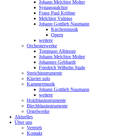
Johann Melchior Molter
Synagogalchor
Franz Paul Kröhne
Melchior Vulpius
Johann Gottlieb Naumann
Kirchenmusik
Opern
weitere
Orchesterwerke
Tommaso Albinoni
Johann Melchior Molter
Johannes Gebhardt
Friedrich Wilhelm Stade
Streichinstrumente
Klavier solo
Kammermusik
Johann Gottlieb Naumann
weitere
Holzblasinstrumente
Blechblasinstrumente
Orgelwerke
Aktuelles
Über uns
Vertrieb
Kontakt