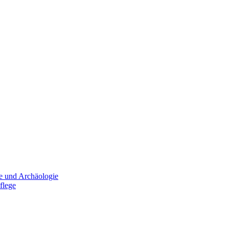
e und Archäologie
flege