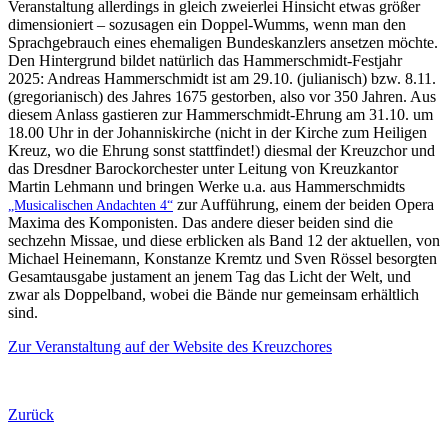
Veranstaltung allerdings in gleich zweierlei Hinsicht etwas größer
dimensioniert – sozusagen ein Doppel-Wumms, wenn man den
Sprachgebrauch eines ehemaligen Bundeskanzlers ansetzen möchte.
Den Hintergrund bildet natürlich das Hammerschmidt-Festjahr
2025: Andreas Hammerschmidt ist am 29.10. (julianisch) bzw. 8.11.
(gregorianisch) des Jahres 1675 gestorben, also vor 350 Jahren. Aus
diesem Anlass gastieren zur Hammerschmidt-Ehrung am 31.10. um
18.00 Uhr in der Johanniskirche (nicht in der Kirche zum Heiligen
Kreuz, wo die Ehrung sonst stattfindet!) diesmal der Kreuzchor und
das Dresdner Barockorchester unter Leitung von Kreuzkantor
Martin Lehmann und bringen Werke u.a. aus Hammerschmidts
zur Aufführung, einem der beiden Opera
„Musicalischen Andachten 4“
Maxima des Komponisten. Das andere dieser beiden sind die
sechzehn Missae, und diese erblicken als Band 12 der aktuellen, von
Michael Heinemann, Konstanze Kremtz und Sven Rössel besorgten
Gesamtausgabe justament an jenem Tag das Licht der Welt, und
zwar als Doppelband, wobei die Bände nur gemeinsam erhältlich
sind.
Zur Veranstaltung auf der Website des Kreuzchores
Zurück