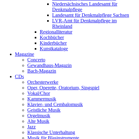
Niedersächsisches Landesamt für
Denkmalpflege
Landesamt für Denkmalpflege Sachsen
LVR-Amt für Denkmalpflege im
Rheinland
Regionalliteratur
Kochbücher
Kinderbücher
Kunstkataloge
Magazine
Concerto
Gewandhaus-Magazin
Bach-Magazin
CDs
Orchesterwerke
Oper, Operette, Oratorium, Singspiel
Vokal/Chor
Kammermusik
Klavier- und Cembalomusik
Geistliche Musik
Orgelmusik
Alte Musik
Jazz
Klassische Unterhaltung
Musik für Blasinstrumente