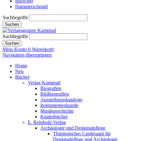
Bach300
Hammerschmidt
Suchbegriffe
Suchen
Suchbegriffe
Suchen
Mein Konto
0
Warenkorb
Navigation überspringen
Home
Neu
Bücher
Verlag Kamprad
Biografien
Bildbiografien
Ausstellungskataloge
Instrumentenkunde
Musikgeschichte
Kinderbücher
E. Reinhold Verlag
Archäologie und Denkmalpflege
Thüringisches Landesamt für
Denkmalpflege und Archäologie