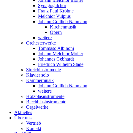
Johann Melchior Molter
Synagogalchor
Franz Paul Kröhne
Melchior Vulpius
Johann Gottlieb Naumann
Kirchenmusik
Opern
weitere
Orchesterwerke
Tommaso Albinoni
Johann Melchior Molter
Johannes Gebhardt
Friedrich Wilhelm Stade
Streichinstrumente
Klavier solo
Kammermusik
Johann Gottlieb Naumann
weitere
Holzblasinstrumente
Blechblasinstrumente
Orgelwerke
Aktuelles
Über uns
Vertrieb
Kontakt