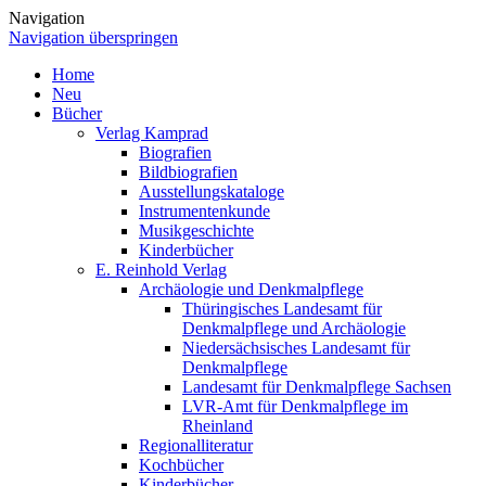
Navigation
Navigation überspringen
Home
Neu
Bücher
Verlag Kamprad
Biografien
Bildbiografien
Ausstellungskataloge
Instrumentenkunde
Musikgeschichte
Kinderbücher
E. Reinhold Verlag
Archäologie und Denkmalpflege
Thüringisches Landesamt für
Denkmalpflege und Archäologie
Niedersächsisches Landesamt für
Denkmalpflege
Landesamt für Denkmalpflege Sachsen
LVR-Amt für Denkmalpflege im
Rheinland
Regionalliteratur
Kochbücher
Kinderbücher