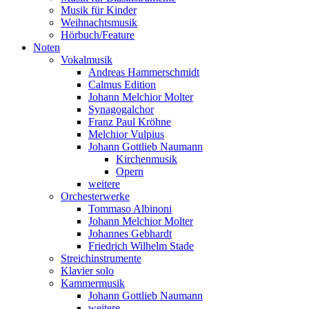
Musik für Kinder
Weihnachtsmusik
Hörbuch/Feature
Noten
Vokalmusik
Andreas Hammerschmidt
Calmus Edition
Johann Melchior Molter
Synagogalchor
Franz Paul Kröhne
Melchior Vulpius
Johann Gottlieb Naumann
Kirchenmusik
Opern
weitere
Orchesterwerke
Tommaso Albinoni
Johann Melchior Molter
Johannes Gebhardt
Friedrich Wilhelm Stade
Streichinstrumente
Klavier solo
Kammermusik
Johann Gottlieb Naumann
weitere