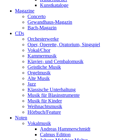
Kunstkataloge
Magazine
Concerto
Gewandhaus-Magazin
Bach-Magazin
CDs
Orchesterwerke
Oper, Operette, Oratorium, Singspiel
Vokal/Chor
Kammermusik
Klavier- und Cembalomusik
Geistliche Musik
Orgelmusik
Alte Musik
Jazz
Klassische Unterhaltung
Musik für Blasinstrumente
Musik für Kinder
Weihnachtsmusik
Hörbuch/Feature
Noten
Vokalmusik
Andreas Hammerschmidt
Calmus Edition