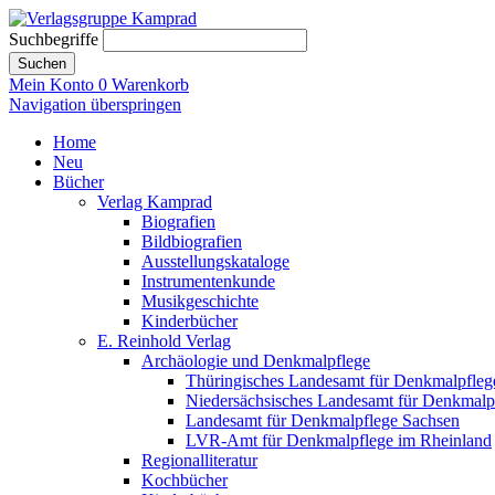
Suchbegriffe
Suchen
Mein Konto
0
Warenkorb
Navigation überspringen
Home
Neu
Bücher
Verlag Kamprad
Biografien
Bildbiografien
Ausstellungskataloge
Instrumentenkunde
Musikgeschichte
Kinderbücher
E. Reinhold Verlag
Archäologie und Denkmalpflege
Thüringisches Landesamt für Denkmalpfleg
Niedersächsisches Landesamt für Denkmalp
Landesamt für Denkmalpflege Sachsen
LVR-Amt für Denkmalpflege im Rheinland
Regionalliteratur
Kochbücher