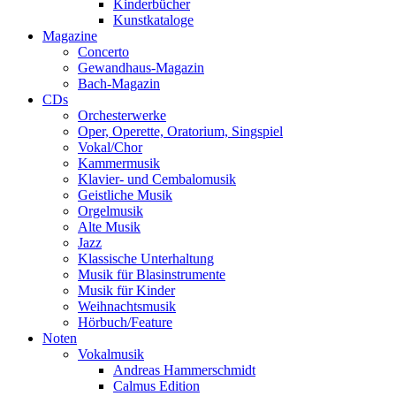
Kinderbücher
Kunstkataloge
Magazine
Concerto
Gewandhaus-Magazin
Bach-Magazin
CDs
Orchesterwerke
Oper, Operette, Oratorium, Singspiel
Vokal/Chor
Kammermusik
Klavier- und Cembalomusik
Geistliche Musik
Orgelmusik
Alte Musik
Jazz
Klassische Unterhaltung
Musik für Blasinstrumente
Musik für Kinder
Weihnachtsmusik
Hörbuch/Feature
Noten
Vokalmusik
Andreas Hammerschmidt
Calmus Edition