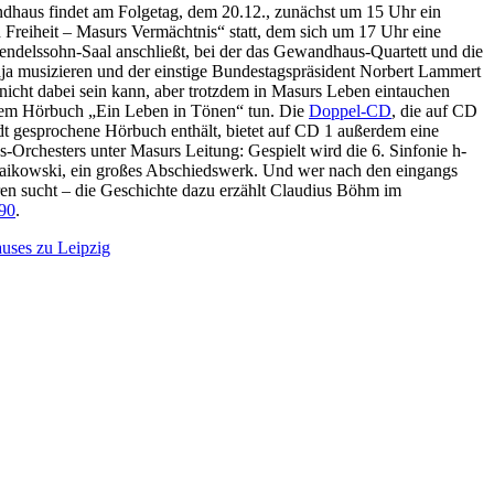
dhaus findet am Folgetag, dem 20.12., zunächst um 15 Uhr ein
Freiheit – Masurs Vermächtnis“ statt, dem sich um 17 Uhr eine
ndelssohn-Saal anschließt, bei der das Gewandhaus-Quartett und die
aja musizieren und der einstige Bundestagspräsident Norbert Lammert
nicht dabei sein kann, aber trotzdem in Masurs Leben eintauchen
dem Hörbuch „Ein Leben in Tönen“ tun. Die
Doppel-CD
, die auf CD
t gesprochene Hörbuch enthält, bietet auf CD 1 außerdem eine
rchesters unter Masurs Leitung: Gespielt wird die 6. Sinfonie h-
haikowski, ein großes Abschiedswerk. Und wer nach den eingangs
en sucht – die Geschichte dazu erzählt Claudius Böhm im
90
.
uses zu Leipzig