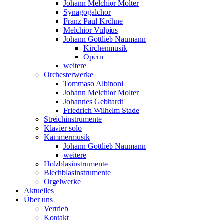
Johann Melchior Molter
Synagogalchor
Franz Paul Kröhne
Melchior Vulpius
Johann Gottlieb Naumann
Kirchenmusik
Opern
weitere
Orchesterwerke
Tommaso Albinoni
Johann Melchior Molter
Johannes Gebhardt
Friedrich Wilhelm Stade
Streichinstrumente
Klavier solo
Kammermusik
Johann Gottlieb Naumann
weitere
Holzblasinstrumente
Blechblasinstrumente
Orgelwerke
Aktuelles
Über uns
Vertrieb
Kontakt