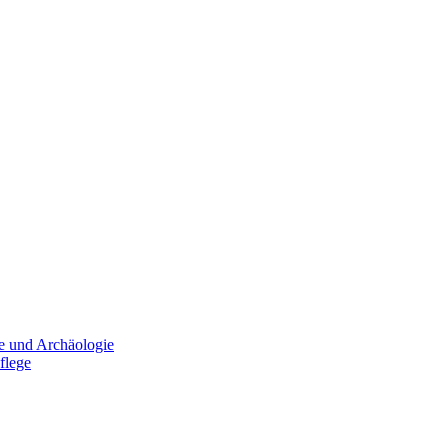
e und Archäologie
flege