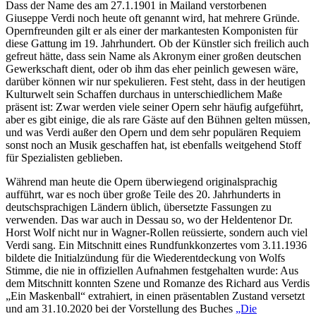
Dass der Name des am 27.1.1901 in Mailand verstorbenen
Giuseppe Verdi noch heute oft genannt wird, hat mehrere Gründe.
Opernfreunden gilt er als einer der markantesten Komponisten für
diese Gattung im 19. Jahrhundert. Ob der Künstler sich freilich auch
gefreut hätte, dass sein Name als Akronym einer großen deutschen
Gewerkschaft dient, oder ob ihm das eher peinlich gewesen wäre,
darüber können wir nur spekulieren. Fest steht, dass in der heutigen
Kulturwelt sein Schaffen durchaus in unterschiedlichem Maße
präsent ist: Zwar werden viele seiner Opern sehr häufig aufgeführt,
aber es gibt einige, die als rare Gäste auf den Bühnen gelten müssen,
und was Verdi außer den Opern und dem sehr populären Requiem
sonst noch an Musik geschaffen hat, ist ebenfalls weitgehend Stoff
für Spezialisten geblieben.
Während man heute die Opern überwiegend originalsprachig
aufführt, war es noch über große Teile des 20. Jahrhunderts in
deutschsprachigen Ländern üblich, übersetzte Fassungen zu
verwenden. Das war auch in Dessau so, wo der Heldentenor Dr.
Horst Wolf nicht nur in Wagner-Rollen reüssierte, sondern auch viel
Verdi sang. Ein Mitschnitt eines Rundfunkkonzertes vom 3.11.1936
bildete die Initialzündung für die Wiederentdeckung von Wolfs
Stimme, die nie in offiziellen Aufnahmen festgehalten wurde: Aus
dem Mitschnitt konnten Szene und Romanze des Richard aus Verdis
„Ein Maskenball“ extrahiert, in einen präsentablen Zustand versetzt
und am 31.10.2020 bei der Vorstellung des Buches
„Die