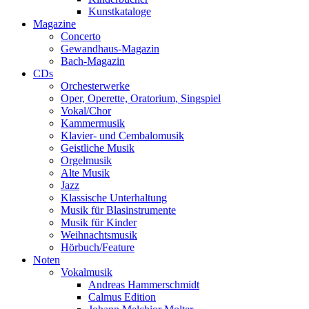
Kunstkataloge
Magazine
Concerto
Gewandhaus-Magazin
Bach-Magazin
CDs
Orchesterwerke
Oper, Operette, Oratorium, Singspiel
Vokal/Chor
Kammermusik
Klavier- und Cembalomusik
Geistliche Musik
Orgelmusik
Alte Musik
Jazz
Klassische Unterhaltung
Musik für Blasinstrumente
Musik für Kinder
Weihnachtsmusik
Hörbuch/Feature
Noten
Vokalmusik
Andreas Hammerschmidt
Calmus Edition