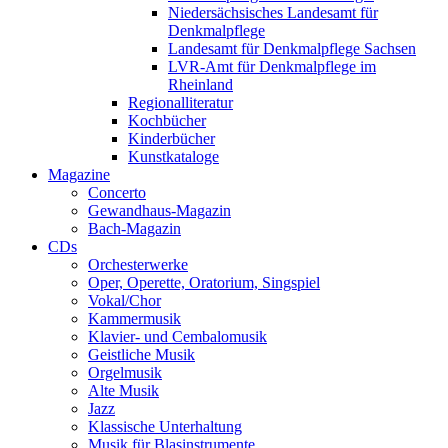
Niedersächsisches Landesamt für
Denkmalpflege
Landesamt für Denkmalpflege Sachsen
LVR-Amt für Denkmalpflege im
Rheinland
Regionalliteratur
Kochbücher
Kinderbücher
Kunstkataloge
Magazine
Concerto
Gewandhaus-Magazin
Bach-Magazin
CDs
Orchesterwerke
Oper, Operette, Oratorium, Singspiel
Vokal/Chor
Kammermusik
Klavier- und Cembalomusik
Geistliche Musik
Orgelmusik
Alte Musik
Jazz
Klassische Unterhaltung
Musik für Blasinstrumente