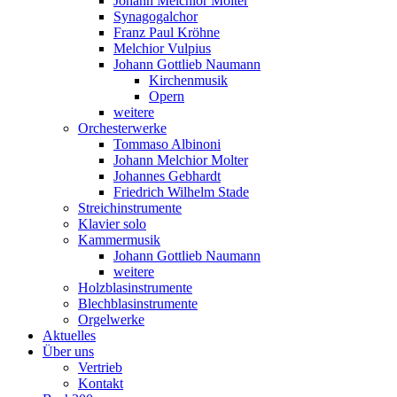
Johann Melchior Molter
Synagogalchor
Franz Paul Kröhne
Melchior Vulpius
Johann Gottlieb Naumann
Kirchenmusik
Opern
weitere
Orchesterwerke
Tommaso Albinoni
Johann Melchior Molter
Johannes Gebhardt
Friedrich Wilhelm Stade
Streichinstrumente
Klavier solo
Kammermusik
Johann Gottlieb Naumann
weitere
Holzblasinstrumente
Blechblasinstrumente
Orgelwerke
Aktuelles
Über uns
Vertrieb
Kontakt