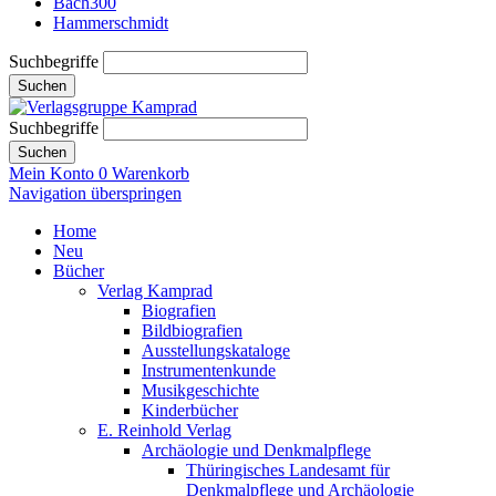
Bach300
Hammerschmidt
Suchbegriffe
Suchen
Suchbegriffe
Suchen
Mein Konto
0
Warenkorb
Navigation überspringen
Home
Neu
Bücher
Verlag Kamprad
Biografien
Bildbiografien
Ausstellungskataloge
Instrumentenkunde
Musikgeschichte
Kinderbücher
E. Reinhold Verlag
Archäologie und Denkmalpflege
Thüringisches Landesamt für
Denkmalpflege und Archäologie