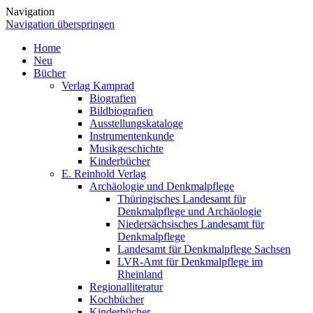
Navigation
Navigation überspringen
Home
Neu
Bücher
Verlag Kamprad
Biografien
Bildbiografien
Ausstellungskataloge
Instrumentenkunde
Musikgeschichte
Kinderbücher
E. Reinhold Verlag
Archäologie und Denkmalpflege
Thüringisches Landesamt für
Denkmalpflege und Archäologie
Niedersächsisches Landesamt für
Denkmalpflege
Landesamt für Denkmalpflege Sachsen
LVR-Amt für Denkmalpflege im
Rheinland
Regionalliteratur
Kochbücher
Kinderbücher