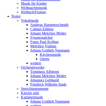
Musik für Kinder
Weihnachtsmusik
Hörbuch/Feature
Noten
Vokalmusik
Andreas Hammerschmidt
Calmus Edition
Johann Melchior Molter
Synagogalchor
Franz Paul Kröhne
Melchior Vulpius
Johann Gottlieb Naumann
Kirchenmusik
Opern
weitere
Orchesterwerke
Tommaso Albinoni
Johann Melchior Molter
Johannes Gebhardt
Friedrich Wilhelm Stade
Streichinstrumente
Klavier solo
Kammermusik
Johann Gottlieb Naumann
weitere