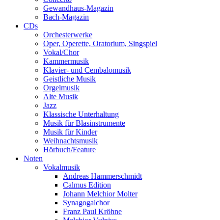
Gewandhaus-Magazin
Bach-Magazin
CDs
Orchesterwerke
Oper, Operette, Oratorium, Singspiel
Vokal/Chor
Kammermusik
Klavier- und Cembalomusik
Geistliche Musik
Orgelmusik
Alte Musik
Jazz
Klassische Unterhaltung
Musik für Blasinstrumente
Musik für Kinder
Weihnachtsmusik
Hörbuch/Feature
Noten
Vokalmusik
Andreas Hammerschmidt
Calmus Edition
Johann Melchior Molter
Synagogalchor
Franz Paul Kröhne