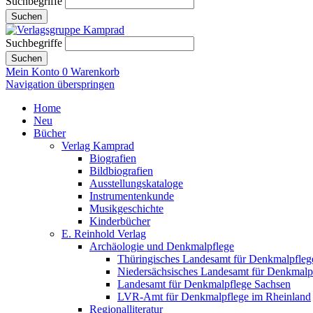
Suchbegriffe
Suchen
Suchbegriffe
Suchen
Mein Konto
0
Warenkorb
Navigation überspringen
Home
Neu
Bücher
Verlag Kamprad
Biografien
Bildbiografien
Ausstellungskataloge
Instrumentenkunde
Musikgeschichte
Kinderbücher
E. Reinhold Verlag
Archäologie und Denkmalpflege
Thüringisches Landesamt für Denkmalpfleg
Niedersächsisches Landesamt für Denkmalp
Landesamt für Denkmalpflege Sachsen
LVR-Amt für Denkmalpflege im Rheinland
Regionalliteratur