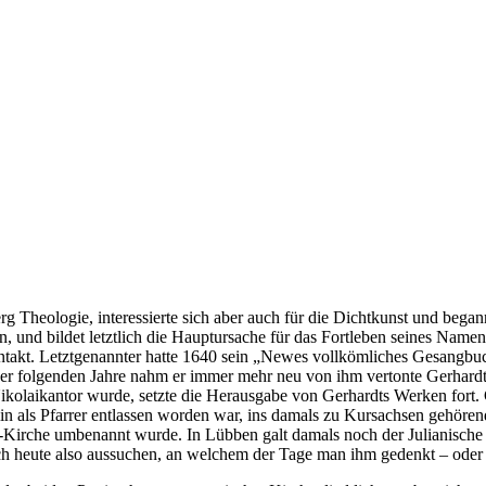
g Theologie, interessierte sich aber auch für die Dichtkunst und begann
und bildet letztlich die Hauptursache für das Fortleben seines Namens 
ntakt. Letztgenannter hatte 1640 sein „Newes vollkömliches Gesangbu
e der folgenden Jahre nahm er immer mehr neu von ihm vertonte Gerhardt
olaikantor wurde, setzte die Herausgabe von Gerhardts Werken fort. Ge
 als Pfarrer entlassen worden war, ins damals zu Kursachsen gehörende
dt-Kirche umbenannt wurde. In Lübben galt damals noch der Julianisch
ch heute also aussuchen, an welchem der Tage man ihm gedenkt – oder 