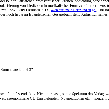
er beiden Patriarchen protestantischer Kirchenlieddichtung bezeichnet 
opularisierung von Liedtexten in musikalischer Form zu kümmern wusst
 bzw. 1657 bietet Eichhorns CD
, und na
„Wach auff mein Hertz und singe“
Feder noch heute im Evangelischen Gesangbuch steht. Anlässlich seines 
e Summe aus 9 und 3?
rtschaft umfassend aktiv. Nicht nur das gesamte Spektrum des Verlags
eltweit angenommene CD-Einspielungen, Noteneditionen etc. – sondern 