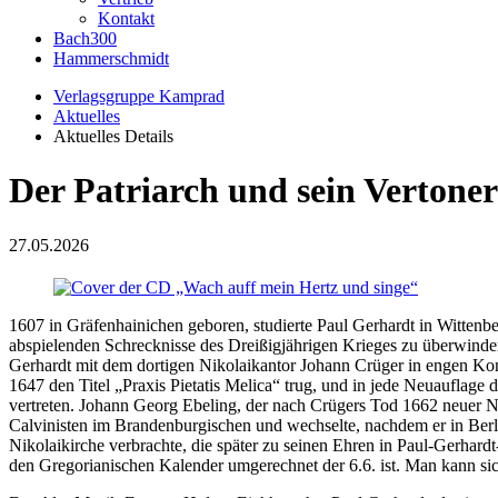
Kontakt
Bach300
Hammerschmidt
Verlagsgruppe Kamprad
Aktuelles
Aktuelles Details
Der Patriarch und sein Vertoner
27.05.2026
1607 in Gräfenhainichen geboren, studierte Paul Gerhardt in Wittenber
abspielenden Schrecknisse des Dreißigjährigen Krieges zu überwinden, 
Gerhardt mit dem dortigen Nikolaikantor Johann Crüger in engen Ko
1647 den Titel „Praxis Pietatis Melica“ trug, und in jede Neuauflag
vertreten. Johann Georg Ebeling, der nach Crügers Tod 1662 neuer Nik
Calvinisten im Brandenburgischen und wechselte, nachdem er in Berlin
Nikolaikirche verbrachte, die später zu seinen Ehren in Paul-Gerhar
den Gregorianischen Kalender umgerechnet der 6.6. ist. Man kann si