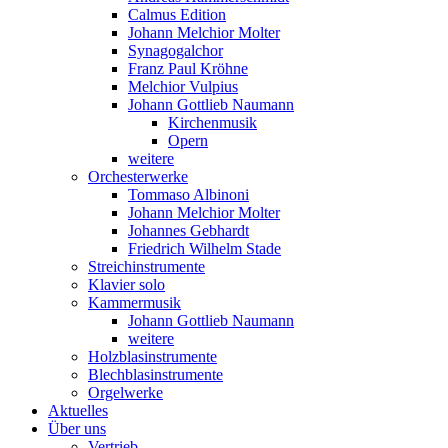
Calmus Edition
Johann Melchior Molter
Synagogalchor
Franz Paul Kröhne
Melchior Vulpius
Johann Gottlieb Naumann
Kirchenmusik
Opern
weitere
Orchesterwerke
Tommaso Albinoni
Johann Melchior Molter
Johannes Gebhardt
Friedrich Wilhelm Stade
Streichinstrumente
Klavier solo
Kammermusik
Johann Gottlieb Naumann
weitere
Holzblasinstrumente
Blechblasinstrumente
Orgelwerke
Aktuelles
Über uns
Vertrieb