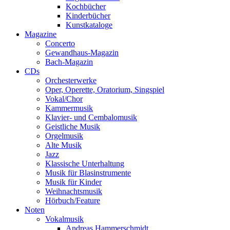
Kochbücher
Kinderbücher
Kunstkataloge
Magazine
Concerto
Gewandhaus-Magazin
Bach-Magazin
CDs
Orchesterwerke
Oper, Operette, Oratorium, Singspiel
Vokal/Chor
Kammermusik
Klavier- und Cembalomusik
Geistliche Musik
Orgelmusik
Alte Musik
Jazz
Klassische Unterhaltung
Musik für Blasinstrumente
Musik für Kinder
Weihnachtsmusik
Hörbuch/Feature
Noten
Vokalmusik
Andreas Hammerschmidt