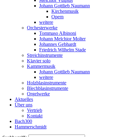
Melchior Vulpius
Johann Gottlieb Naumann
Kirchenmusik
Opern
weitere
Orchesterwerke
Tommaso Albinoni
Johann Melchior Molter
Johannes Gebhardt
Friedrich Wilhelm Stade
Streichinstrumente
Klavier solo
Kammermusik
Johann Gottlieb Naumann
weitere
Holzblasinstrumente
Blechblasinstrumente
Orgelwerke
Aktuelles
Über uns
Vertrieb
Kontakt
Bach300
Hammerschmidt