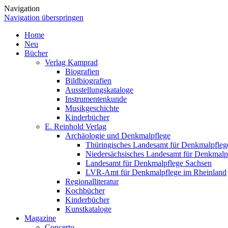
Navigation
Navigation überspringen
Home
Neu
Bücher
Verlag Kamprad
Biografien
Bildbiografien
Ausstellungskataloge
Instrumentenkunde
Musikgeschichte
Kinderbücher
E. Reinhold Verlag
Archäologie und Denkmalpflege
Thüringisches Landesamt für Denkmalpfleg
Niedersächsisches Landesamt für Denkmalp
Landesamt für Denkmalpflege Sachsen
LVR-Amt für Denkmalpflege im Rheinland
Regionalliteratur
Kochbücher
Kinderbücher
Kunstkataloge
Magazine
Concerto