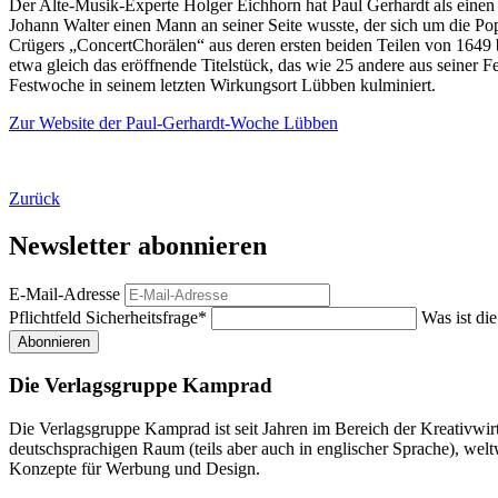
Der Alte-Musik-Experte Holger Eichhorn hat Paul Gerhardt als einen d
Johann Walter einen Mann an seiner Seite wusste, der sich um die P
Crügers „ConcertChorälen“ aus deren ersten beiden Teilen von 1649
etwa gleich das eröffnende Titelstück, das wie 25 andere aus seiner 
Festwoche in seinem letzten Wirkungsort Lübben kulminiert.
Zur Website der Paul-Gerhardt-Woche Lübben
Zurück
Newsletter abonnieren
E-Mail-Adresse
Pflichtfeld
Sicherheitsfrage
*
Was ist di
Abonnieren
Die Verlagsgruppe Kamprad
Die Verlagsgruppe Kamprad ist seit Jahren im Bereich der Kreativwi
deutschsprachigen Raum (teils aber auch in englischer Sprache), w
Konzepte für Werbung und Design.