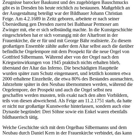
Zeugnisse barocker Baukunst und des zugehörigen Bauschmucks
gibt es in Dresden bis heute reichlich zu bestaunen. Maßgeblich an
der Ausgestaltung beteiligt war der Bildhauer Johann Christian
Feige. Am 4.2.1689 in Zeitz geboren, arbeitete er nach seiner
Übersiedlung gen Dresden zuerst bei Balthasar Permoser am
Zwinger mit, ehe er sich selbständig machte. In die Kunstgeschichte
eingeschrieben hat er sich vorrangig mit der Altarfront in der
Frauenkirche, die er für und mit George Bähr realisierte. Zu diesem
großartigen Ensemble zählte außer dem Altar selbst auch die darüber
befindliche Orgelempore mit dem Prospekt für die neue Orgel von
Gottfried Silbermann. Während aber von der Orgel nach den
Kriegseinwirkungen von 1945 praktisch nichts erhalten blieb,
überstand der Altar das Inferno. Die beschädigten Hauptteile
wurden später zum Schutz eingemauert, und letztlich konnten etwa
2000 erhaltene Einzelteile, die etwa 80% des Bestandes ausmachten,
Jahrzehnte später in den Neubau übernommen werden, während die
Orgelempore, der Prospekt und auch die Orgel selbst neu
geschaffen werden mussten, teils exakt nach den alten Vorbildern,
teils von diesen abweichend. Als Feige am 11.2.1751 starb, da hatte
er nicht nur großartige Kunstwerke hinterlassen, sondern auch eine
Dynastie begründet: Drei Söhne sowie ein Enkel waren ebenfalls
bildhauerisch tätig.
Welche Geschichte sich mit dem Orgelbau Silbermanns und dem
Neubau durch Daniel Kern in der Frauenkirche verbindet, das kann