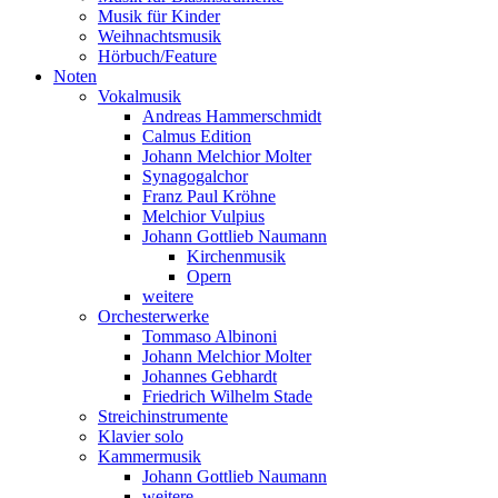
Musik für Kinder
Weihnachtsmusik
Hörbuch/Feature
Noten
Vokalmusik
Andreas Hammerschmidt
Calmus Edition
Johann Melchior Molter
Synagogalchor
Franz Paul Kröhne
Melchior Vulpius
Johann Gottlieb Naumann
Kirchenmusik
Opern
weitere
Orchesterwerke
Tommaso Albinoni
Johann Melchior Molter
Johannes Gebhardt
Friedrich Wilhelm Stade
Streichinstrumente
Klavier solo
Kammermusik
Johann Gottlieb Naumann
weitere