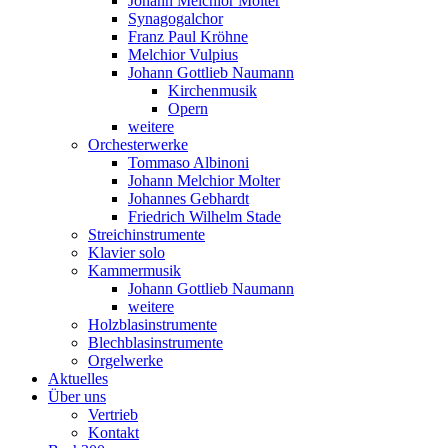
Johann Melchior Molter
Synagogalchor
Franz Paul Kröhne
Melchior Vulpius
Johann Gottlieb Naumann
Kirchenmusik
Opern
weitere
Orchesterwerke
Tommaso Albinoni
Johann Melchior Molter
Johannes Gebhardt
Friedrich Wilhelm Stade
Streichinstrumente
Klavier solo
Kammermusik
Johann Gottlieb Naumann
weitere
Holzblasinstrumente
Blechblasinstrumente
Orgelwerke
Aktuelles
Über uns
Vertrieb
Kontakt