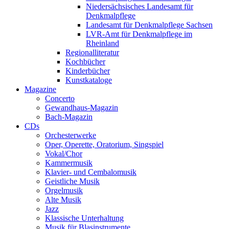
Niedersächsisches Landesamt für
Denkmalpflege
Landesamt für Denkmalpflege Sachsen
LVR-Amt für Denkmalpflege im
Rheinland
Regionalliteratur
Kochbücher
Kinderbücher
Kunstkataloge
Magazine
Concerto
Gewandhaus-Magazin
Bach-Magazin
CDs
Orchesterwerke
Oper, Operette, Oratorium, Singspiel
Vokal/Chor
Kammermusik
Klavier- und Cembalomusik
Geistliche Musik
Orgelmusik
Alte Musik
Jazz
Klassische Unterhaltung
Musik für Blasinstrumente