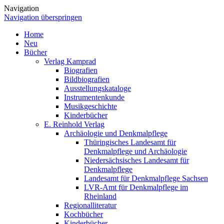
Navigation
Navigation überspringen
Home
Neu
Bücher
Verlag Kamprad
Biografien
Bildbiografien
Ausstellungskataloge
Instrumentenkunde
Musikgeschichte
Kinderbücher
E. Reinhold Verlag
Archäologie und Denkmalpflege
Thüringisches Landesamt für
Denkmalpflege und Archäologie
Niedersächsisches Landesamt für
Denkmalpflege
Landesamt für Denkmalpflege Sachsen
LVR-Amt für Denkmalpflege im
Rheinland
Regionalliteratur
Kochbücher
Kinderbücher