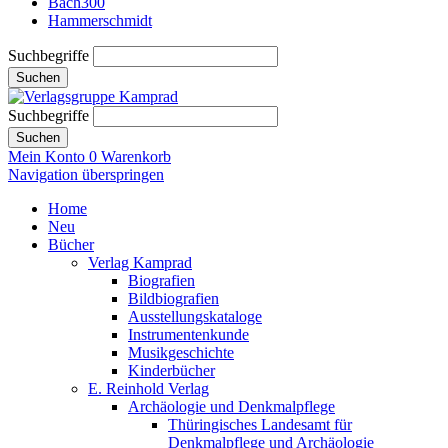
Bach300
Hammerschmidt
Suchbegriffe
Suchen
Suchbegriffe
Suchen
Mein Konto
0
Warenkorb
Navigation überspringen
Home
Neu
Bücher
Verlag Kamprad
Biografien
Bildbiografien
Ausstellungskataloge
Instrumentenkunde
Musikgeschichte
Kinderbücher
E. Reinhold Verlag
Archäologie und Denkmalpflege
Thüringisches Landesamt für
Denkmalpflege und Archäologie