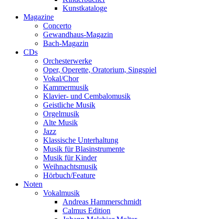
Kunstkataloge
Magazine
Concerto
Gewandhaus-Magazin
Bach-Magazin
CDs
Orchesterwerke
Oper, Operette, Oratorium, Singspiel
Vokal/Chor
Kammermusik
Klavier- und Cembalomusik
Geistliche Musik
Orgelmusik
Alte Musik
Jazz
Klassische Unterhaltung
Musik für Blasinstrumente
Musik für Kinder
Weihnachtsmusik
Hörbuch/Feature
Noten
Vokalmusik
Andreas Hammerschmidt
Calmus Edition