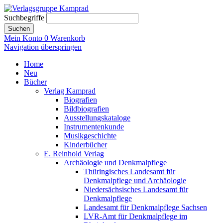
Suchbegriffe
Suchen
Mein Konto
0
Warenkorb
Navigation überspringen
Home
Neu
Bücher
Verlag Kamprad
Biografien
Bildbiografien
Ausstellungskataloge
Instrumentenkunde
Musikgeschichte
Kinderbücher
E. Reinhold Verlag
Archäologie und Denkmalpflege
Thüringisches Landesamt für
Denkmalpflege und Archäologie
Niedersächsisches Landesamt für
Denkmalpflege
Landesamt für Denkmalpflege Sachsen
LVR-Amt für Denkmalpflege im