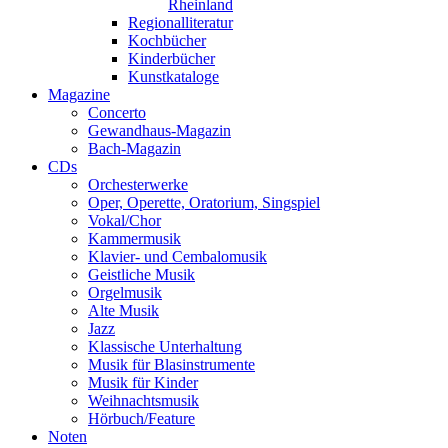
Rheinland
Regionalliteratur
Kochbücher
Kinderbücher
Kunstkataloge
Magazine
Concerto
Gewandhaus-Magazin
Bach-Magazin
CDs
Orchesterwerke
Oper, Operette, Oratorium, Singspiel
Vokal/Chor
Kammermusik
Klavier- und Cembalomusik
Geistliche Musik
Orgelmusik
Alte Musik
Jazz
Klassische Unterhaltung
Musik für Blasinstrumente
Musik für Kinder
Weihnachtsmusik
Hörbuch/Feature
Noten