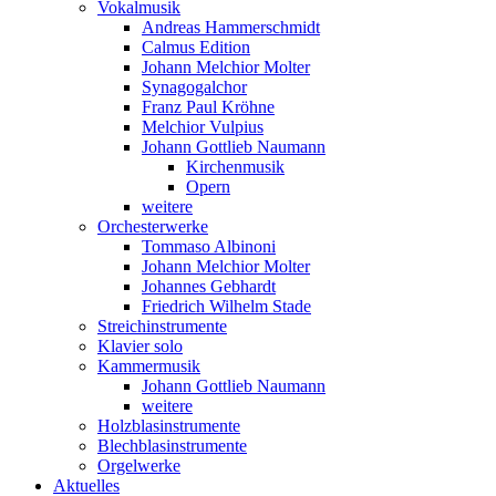
Vokalmusik
Andreas Hammerschmidt
Calmus Edition
Johann Melchior Molter
Synagogalchor
Franz Paul Kröhne
Melchior Vulpius
Johann Gottlieb Naumann
Kirchenmusik
Opern
weitere
Orchesterwerke
Tommaso Albinoni
Johann Melchior Molter
Johannes Gebhardt
Friedrich Wilhelm Stade
Streichinstrumente
Klavier solo
Kammermusik
Johann Gottlieb Naumann
weitere
Holzblasinstrumente
Blechblasinstrumente
Orgelwerke
Aktuelles