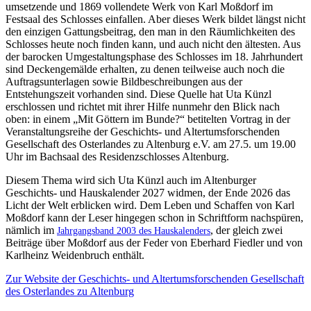
umsetzende und 1869 vollendete Werk von Karl Moßdorf im
Festsaal des Schlosses einfallen. Aber dieses Werk bildet längst nicht
den einzigen Gattungsbeitrag, den man in den Räumlichkeiten des
Schlosses heute noch finden kann, und auch nicht den ältesten. Aus
der barocken Umgestaltungsphase des Schlosses im 18. Jahrhundert
sind Deckengemälde erhalten, zu denen teilweise auch noch die
Auftragsunterlagen sowie Bildbeschreibungen aus der
Entstehungszeit vorhanden sind. Diese Quelle hat Uta Künzl
erschlossen und richtet mit ihrer Hilfe nunmehr den Blick nach
oben: in einem „Mit Göttern im Bunde?“ betitelten Vortrag in der
Veranstaltungsreihe der Geschichts- und Altertumsforschenden
Gesellschaft des Osterlandes zu Altenburg e.V. am 27.5. um 19.00
Uhr im Bachsaal des Residenzschlosses Altenburg.
Diesem Thema wird sich Uta Künzl auch im Altenburger
Geschichts- und Hauskalender 2027 widmen, der Ende 2026 das
Licht der Welt erblicken wird. Dem Leben und Schaffen von Karl
Moßdorf kann der Leser hingegen schon in Schriftform nachspüren,
nämlich im
, der gleich zwei
Jahrgangsband 2003 des Hauskalenders
Beiträge über Moßdorf aus der Feder von Eberhard Fiedler und von
Karlheinz Weidenbruch enthält.
Zur Website der Geschichts- und Altertumsforschenden Gesellschaft
des Osterlandes zu Altenburg