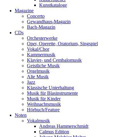
Kunstkataloge
Magazine
Concerto
Gewandhaus-Magazin
Bach-Magazin
CDs
Orchesterwerke
Oper, Operette, Oratorium, Singspiel
Vokal/Chor
Kammermusik
Klavier- und Cembalomusik
Geistliche Musik
Orgelmusik
Alte Musik
Jazz
Klassische Unterhaltung
Musik für Blasinstrumente
Musik für Kinder
Weihnachtsmusik
Hörbuch/Feature
Noten
Vokalmusik
Andreas Hammerschmidt
Calmus Edition