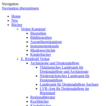
Navigation
Navigation überspringen
Home
Neu
Bücher
Verlag Kamprad
Biografien
Bildbiografien
Ausstellungskataloge
Instrumentenkunde
Musikgeschichte
Kinderbücher
E. Reinhold Verlag
Archäologie und Denkmalpflege
Thüringisches Landesamt für
Denkmalpflege und Archäologie
Niedersächsisches Landesamt für
Denkmalpflege
Landesamt für Denkmalpflege Sachsen
LVR-Amt für Denkmalpflege im
Rheinland
Regionalliteratur
Kochbücher
Kinderbücher