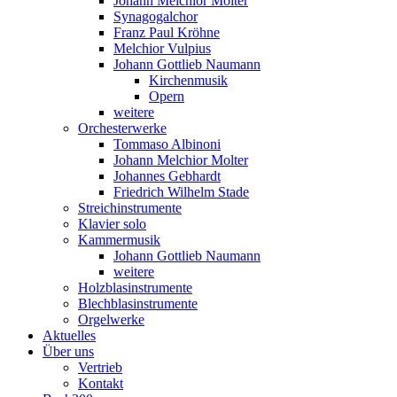
Johann Melchior Molter
Synagogalchor
Franz Paul Kröhne
Melchior Vulpius
Johann Gottlieb Naumann
Kirchenmusik
Opern
weitere
Orchesterwerke
Tommaso Albinoni
Johann Melchior Molter
Johannes Gebhardt
Friedrich Wilhelm Stade
Streichinstrumente
Klavier solo
Kammermusik
Johann Gottlieb Naumann
weitere
Holzblasinstrumente
Blechblasinstrumente
Orgelwerke
Aktuelles
Über uns
Vertrieb
Kontakt