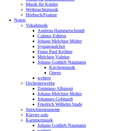
Musik für Kinder
Weihnachtsmusik
Hörbuch/Feature
Noten
Vokalmusik
Andreas Hammerschmidt
Calmus Edition
Johann Melchior Molter
Synagogalchor
Franz Paul Kröhne
Melchior Vulpius
Johann Gottlieb Naumann
Kirchenmusik
Opern
weitere
Orchesterwerke
Tommaso Albinoni
Johann Melchior Molter
Johannes Gebhardt
Friedrich Wilhelm Stade
Streichinstrumente
Klavier solo
Kammermusik
Johann Gottlieb Naumann
weitere