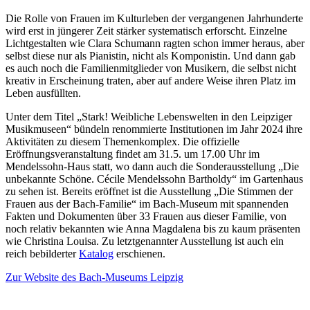
Die Rolle von Frauen im Kulturleben der vergangenen Jahrhunderte
wird erst in jüngerer Zeit stärker systematisch erforscht. Einzelne
Lichtgestalten wie Clara Schumann ragten schon immer heraus, aber
selbst diese nur als Pianistin, nicht als Komponistin. Und dann gab
es auch noch die Familienmitglieder von Musikern, die selbst nicht
kreativ in Erscheinung traten, aber auf andere Weise ihren Platz im
Leben ausfüllten.
Unter dem Titel „Stark! Weibliche Lebenswelten in den Leipziger
Musikmuseen“ bündeln renommierte Institutionen im Jahr 2024 ihre
Aktivitäten zu diesem Themenkomplex. Die offizielle
Eröffnungsveranstaltung findet am 31.5. um 17.00 Uhr im
Mendelssohn-Haus statt, wo dann auch die Sonderausstellung „Die
unbekannte Schöne. Cécile Mendelssohn Bartholdy“ im Gartenhaus
zu sehen ist. Bereits eröffnet ist die Ausstellung „Die Stimmen der
Frauen aus der Bach-Familie“ im Bach-Museum mit spannenden
Fakten und Dokumenten über 33 Frauen aus dieser Familie, von
noch relativ bekannten wie Anna Magdalena bis zu kaum präsenten
wie Christina Louisa. Zu letztgenannter Ausstellung ist auch ein
reich bebilderter
Katalog
erschienen.
Zur Website des Bach-Museums Leipzig