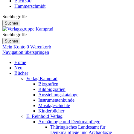
Bach300
Hammerschmidt
Suchbegriffe
Suchen
Suchbegriffe
Suchen
Mein Konto
0
Warenkorb
Navigation überspringen
Home
Neu
Bücher
Verlag Kamprad
Biografien
Bildbiografien
Ausstellungskataloge
Instrumentenkunde
Musikgeschichte
Kinderbücher
E. Reinhold Verlag
Archäologie und Denkmalpflege
Thüringisches Landesamt für
Denkmalpflege und Archäologie