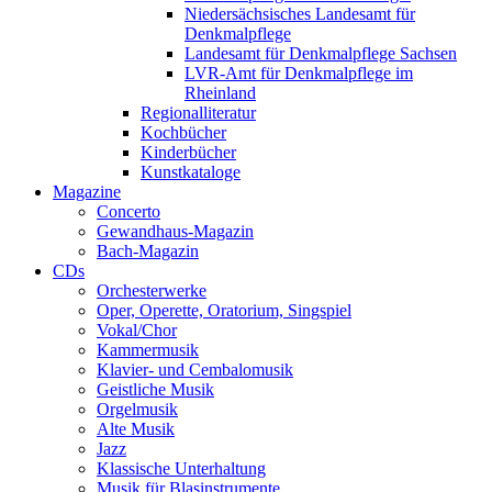
Niedersächsisches Landesamt für
Denkmalpflege
Landesamt für Denkmalpflege Sachsen
LVR-Amt für Denkmalpflege im
Rheinland
Regionalliteratur
Kochbücher
Kinderbücher
Kunstkataloge
Magazine
Concerto
Gewandhaus-Magazin
Bach-Magazin
CDs
Orchesterwerke
Oper, Operette, Oratorium, Singspiel
Vokal/Chor
Kammermusik
Klavier- und Cembalomusik
Geistliche Musik
Orgelmusik
Alte Musik
Jazz
Klassische Unterhaltung
Musik für Blasinstrumente